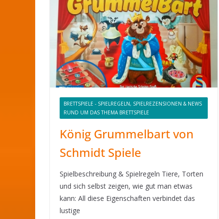
BRETTSPIELE - SPIELREGELN, SPIELREZENSIONEN & NEWS
RUND UM DAS THEMA BRETTSPIELE
König Grummelbart von
Schmidt Spiele
Spielbeschreibung & Spielregeln Tiere, Torten
und sich selbst zeigen, wie gut man etwas
kann: All diese Eigenschaften verbindet das
lustige