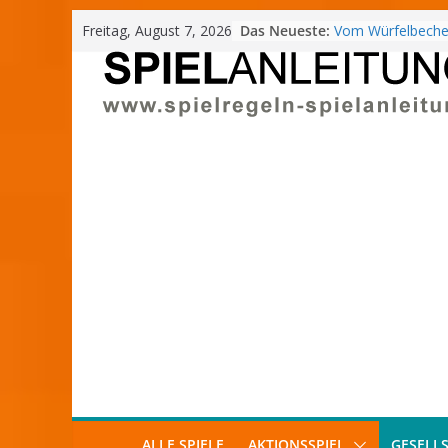
Das Neueste:
Vom Würfelbecher
Freitag, August 7, 2026
Zufall
Gewinnchance be
Brettspiel zum On
5G-Technologie u
ᐅ
Streaming in mo
Wettplattformen
Spielregeln
Digital Detox vs. 
&
Entertainment: Di
im Alltag finden
Spielanleitungen
Tipps für die Entw
–
Lerngewohnheite
Gesellschaftsspiele
ALLE SPIELE
AKTIONSSPIEL
GESELL