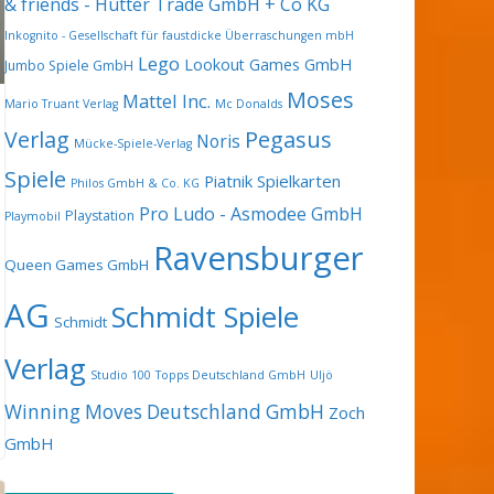
& friends - Hutter Trade GmbH + Co KG
Inkognito - Gesellschaft für faustdicke Überraschungen mbH
Lego
Lookout Games GmbH
Jumbo Spiele GmbH
Moses
Mattel Inc.
Mario Truant Verlag
Mc Donalds
Pegasus
Verlag
Noris
Mücke-Spiele-Verlag
Spiele
Piatnik Spielkarten
Philos GmbH & Co. KG
Pro Ludo - Asmodee GmbH
Playstation
Playmobil
Ravensburger
Queen Games GmbH
AG
Schmidt Spiele
Schmidt
Verlag
Studio 100
Topps Deutschland GmbH
Uljö
Winning Moves Deutschland GmbH
Zoch
GmbH