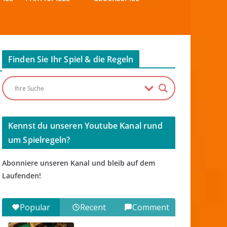
Finden Sie Ihr Spiel & die Regeln
Kennst du unseren Youtube Kanal rund
um Spielregeln?
Abonniere unseren Kanal und bleib auf dem
Laufenden!
Popular
Recent
Comment