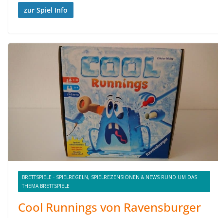
zur Spiel Info
BRETTSPIELE - SPIELREGELN, SPIELREZENSIONEN & NEWS RUND UM DAS
THEMA BRETTSPIELE
Cool Runnings von Ravensburger