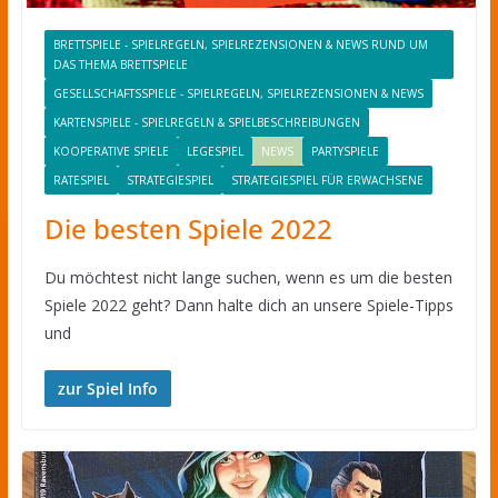
BRETTSPIELE - SPIELREGELN, SPIELREZENSIONEN & NEWS RUND UM
DAS THEMA BRETTSPIELE
GESELLSCHAFTSSPIELE - SPIELREGELN, SPIELREZENSIONEN & NEWS
KARTENSPIELE - SPIELREGELN & SPIELBESCHREIBUNGEN
KOOPERATIVE SPIELE
LEGESPIEL
NEWS
PARTYSPIELE
RATESPIEL
STRATEGIESPIEL
STRATEGIESPIEL FÜR ERWACHSENE
Die besten Spiele 2022
Du möchtest nicht lange suchen, wenn es um die besten
Spiele 2022 geht? Dann halte dich an unsere Spiele-Tipps
und
zur Spiel Info