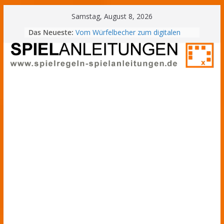
Samstag, August 8, 2026
Tipps für die Entwicklung effektiver
Das Neueste:
Lerngewohnheiten
Vom Würfelbecher zum digitalen
Zufall
Gewinnchance berechnen: Vom
ᐅ
Brettspiel zum Online Casino
Spielregeln
5G-Technologie und Echtzeit-
Streaming in modernen
&
Wettplattformen
Spielanleitungen
Digital Detox vs. Digital
Entertainment: Die richtige Balance
–
im Alltag finden
Gesellschaftsspiele