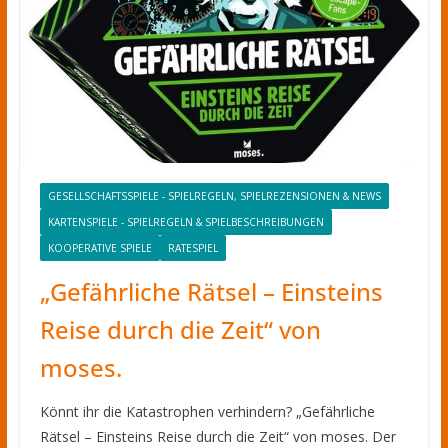
GESELLSCHAFTSSPIELE - SPIELREGELN, SPIELREZENSIONEN & NEWS
KARTENSPIELE - SPIELREGELN & SPIELBESCHREIBUNGEN
KOOPERATIVE SPIELE
RATESPIEL
„Gefährliche Rätsel – Einsteins
Reise durch die Zeit“ von
moses.
Könnt ihr die Katastrophen verhindern? „Gefährliche
Rätsel – Einsteins Reise durch die Zeit“ von moses. Der