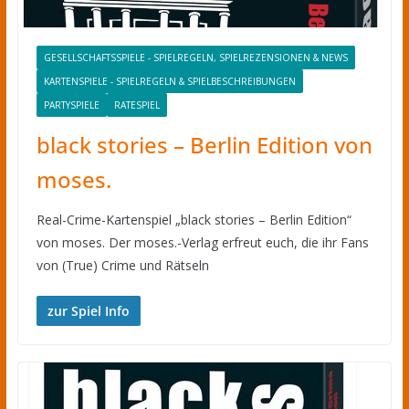
GESELLSCHAFTSSPIELE - SPIELREGELN, SPIELREZENSIONEN & NEWS
KARTENSPIELE - SPIELREGELN & SPIELBESCHREIBUNGEN
PARTYSPIELE
RATESPIEL
black stories – Berlin Edition von
moses.
Real-Crime-Kartenspiel „black stories – Berlin Edition“
von moses. Der moses.-Verlag erfreut euch, die ihr Fans
von (True) Crime und Rätseln
zur Spiel Info