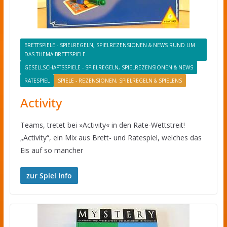
BRETTSPIELE - SPIELREGELN, SPIELREZENSIONEN & NEWS RUND UM
DAS THEMA BRETTSPIELE
GESELLSCHAFTSSPIELE - SPIELREGELN, SPIELREZENSIONEN & NEWS
RATESPIEL
SPIELE - REZENSIONEN, SPIELREGELN & SPIELENS
Activity
Teams, tretet bei »Activity« in den Rate-Wettstreit!
„Activity“, ein Mix aus Brett- und Ratespiel, welches das
Eis auf so mancher
zur Spiel Info