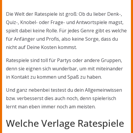
Die Welt der Ratespiele ist groß: Ob du lieber Denk-,
Quiz-, Knobel- oder Frage- und Antwortspiele magst,
spielt dabei keine Rolle. Für jedes Genre gibt es welche
für Anfänger und Profis, also keine Sorge, dass du
nicht auf Deine Kosten kommst.
Ratespiele sind toll für Partys oder andere Gruppen,
denn sie eignen sich wunderbar, um mit miteinander
in Kontakt zu kommen und Spaß zu haben.
Und ganz nebenbei testest du dein Allgemeinwissen
bzw. verbesserst dies auch noch, denn spielerisch
lernt man eben immer noch am meisten.
Welche Verlage Ratespiele