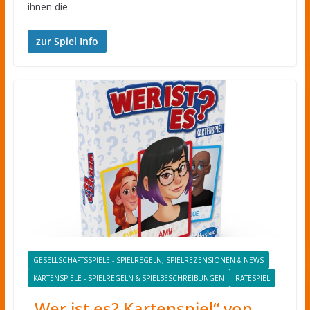
ihnen die
zur Spiel Info
GESELLSCHAFTSSPIELE - SPIELREGELN, SPIELREZENSIONEN & NEWS
KARTENSPIELE - SPIELREGELN & SPIELBESCHREIBUNGEN
RATESPIEL
„Wer ist es? Kartenspiel“ von