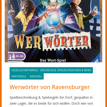
GESELLSCHAFTSSPIELE - SPIELREGELN, SPIELREZENSIONEN & NEWS
PARTYSPIELE
RATESPIEL
Werwörter von Ravensburger
Spielbeschreibung & Spielregeln Ein Dorf, gespalten in
zwei Lager, die es beide für sich wollen. Doch wer von