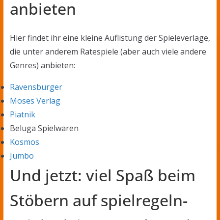
anbieten
Hier findet ihr eine kleine Auflistung der Spieleverlage,
die unter anderem Ratespiele (aber auch viele andere
Genres) anbieten:
Ravensburger
Moses Verlag
Piatnik
Beluga Spielwaren
Kosmos
Jumbo
Und jetzt: viel Spaß beim
Stöbern auf spielregeln-