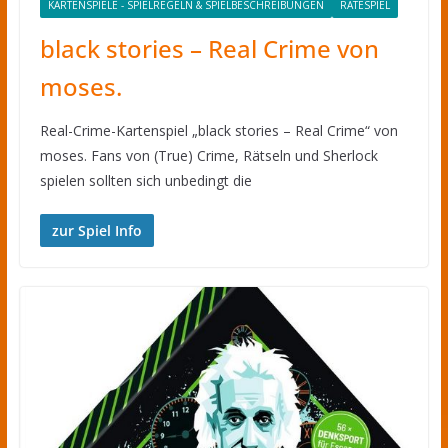
KARTENSPIELE - SPIELREGELN & SPIELBESCHREIBUNGEN
RATESPIEL
black stories – Real Crime von
moses.
Real-Crime-Kartenspiel „black stories – Real Crime“ von
moses. Fans von (True) Crime, Rätseln und Sherlock
spielen sollten sich unbedingt die
zur Spiel Info