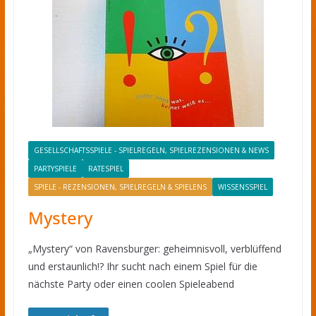
GESELLSCHAFTSSPIELE - SPIELREGELN, SPIELREZENSIONEN & NEWS
PARTYSPIELE
RATESPIEL
SPIELE - REZENSIONEN, SPIELREGELN & SPIELENS
WISSENSSPIEL
Mystery
„Mystery“ von Ravensburger: geheimnisvoll, verblüffend
und erstaunlich!? Ihr sucht nach einem Spiel für die
nächste Party oder einen coolen Spieleabend