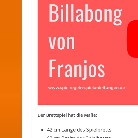
Der Brettspiel hat die Maße:
42 cm Länge des Spielbretts