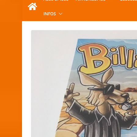
INFOS