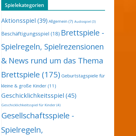
Spielekategorien
Aktionsspiel
(39)
Allgemein
(7)
Audiospiel
(3)
Brettspiele -
Beschäftigungsspiel
(18)
Spielregeln, Spielrezensionen
& News rund um das Thema
Brettspiele
(175)
Geburtstagspiele für
kleine & große Kinder
(11)
Geschicklichkeitsspiel
(45)
Geschicklichkeitsspiel für Kinder
(4)
Gesellschaftsspiele -
Spielregeln,