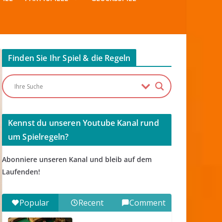
Finden Sie Ihr Spiel & die Regeln
Kennst du unseren Youtube Kanal rund
um Spielregeln?
Abonniere unseren Kanal und bleib auf dem
Laufenden!
Popular
Recent
Comment