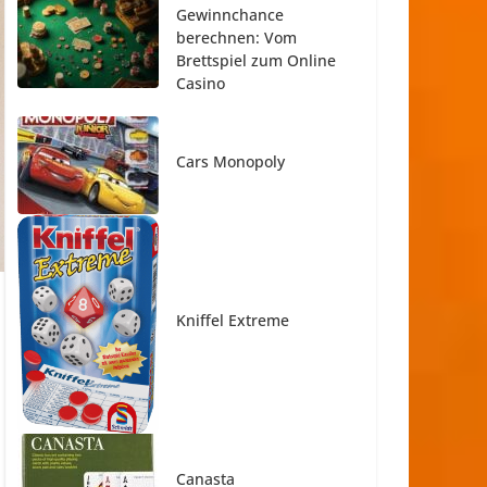
Gewinnchance
berechnen: Vom
Brettspiel zum Online
Casino
Cars Monopoly
Kniffel Extreme
Canasta