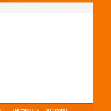
PIEL
PARTYSPIELE
GLÜCKSSPIEL