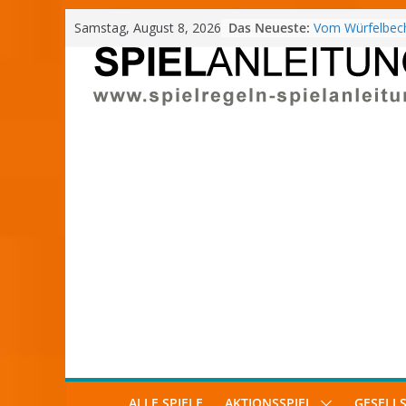
Tipps für die En
Das Neueste:
Samstag, August 8, 2026
Lerngewohnhei
Vom Würfelbech
Zufall
Gewinnchance 
Brettspiel zum 
ᐅ
5G-Technologie
Spielregeln
Streaming in m
Wettplattforme
&
Digital Detox vs
Spielanleitungen
Entertainment: 
im Alltag finden
–
Gesellschaftsspiele
ALLE SPIELE
AKTIONSSPIEL
GESELL