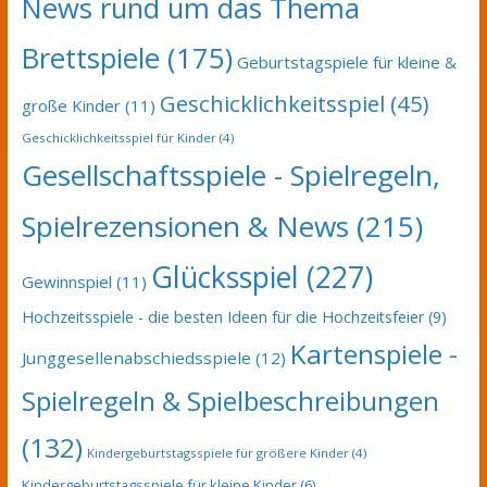
News rund um das Thema
Brettspiele
(175)
Geburtstagspiele für kleine &
Geschicklichkeitsspiel
(45)
große Kinder
(11)
Geschicklichkeitsspiel für Kinder
(4)
Gesellschaftsspiele - Spielregeln,
Spielrezensionen & News
(215)
Glücksspiel
(227)
Gewinnspiel
(11)
Hochzeitsspiele - die besten Ideen für die Hochzeitsfeier
(9)
Kartenspiele -
Junggesellenabschiedsspiele
(12)
Spielregeln & Spielbeschreibungen
(132)
Kindergeburtstagsspiele für größere Kinder
(4)
Kindergeburtstagsspiele für kleine Kinder
(6)