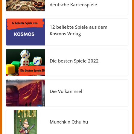
deutsche Kartenspiele
12 beliebte Spiele aus dem
Kosmos Verlag
Die besten Spiele 2022
Die Vulkaninsel
Munchkin Cthulhu