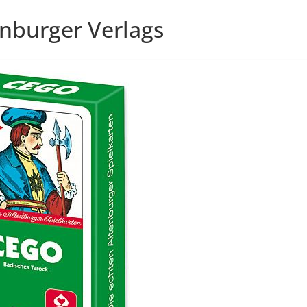
enburger Verlags