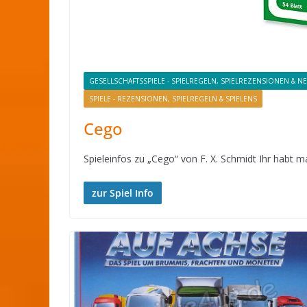
GESELLSCHAFTSSPIELE - SPIELREGELN, SPIELREZENSIONEN & N
SPIELE - REZENSIONEN, SPIELREGELN & SPIELENS
Cego
Spieleinfos zu „Cego“ von F. X. Schmidt Ihr habt ma
zur Spiel Info