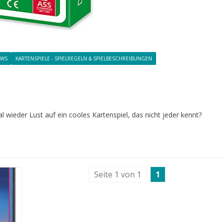
EWS
KARTENSPIELE - SPIELREGELN & SPIELBESCHREIBUNGEN
l wieder Lust auf ein cooles Kartenspiel, das nicht jeder kennt?
Seite 1 von 1
1