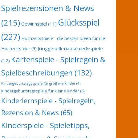
Spielrezensionen & News
(215)
Glücksspiel
Gewinnspiel
(11)
(227)
Hochzeitsspiele - die besten Ideen für die
Junggesellenabschiedsspiele
Hochzeitsfeier
(9)
Kartenspiele - Spielregeln &
(12)
Spielbeschreibungen
(132)
Kindergeburtstagsspiele für größere Kinder
(4)
Kindergeburtstagsspiele für kleine Kinder
(6)
Kinderlernspiele - Spielregeln,
Rezension & News
(65)
Kinderspiele - Spieletipps,