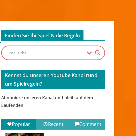
Finden Sie Ihr Spiel & die Regeln
Kennst du unseren Youtube Kanal rund
um Spielregeln?
Abonniere unseren Kanal und bleib auf dem
Laufenden!
Popular
Recent
Comment