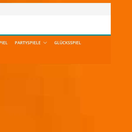
PIEL
PARTYSPIELE
GLÜCKSSPIEL