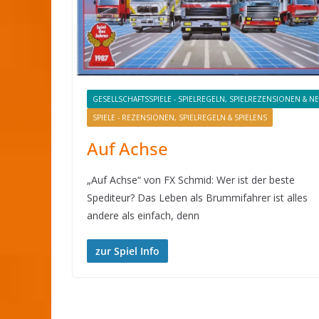
GESELLSCHAFTSSPIELE - SPIELREGELN, SPIELREZENSIONEN & N
SPIELE - REZENSIONEN, SPIELREGELN & SPIELENS
Auf Achse
„Auf Achse“ von FX Schmid: Wer ist der beste
Spediteur? Das Leben als Brummifahrer ist alles
andere als einfach, denn
zur Spiel Info