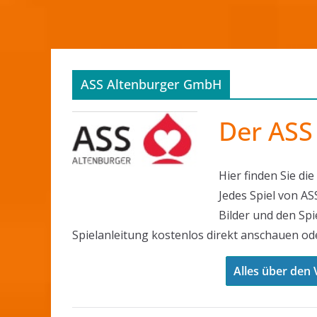
ASS Altenburger GmbH
Der ASS
Hier finden Sie di
Jedes Spiel von AS
Bilder und den Spi
Spielanleitung kostenlos direkt anschauen od
Alles über den