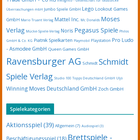
Inkognito - Gesellschaft für faustdicke
Lego
Lookout Games
Jumbo Spiele GmbH
Überraschungen mbH
Moses
Mattel Inc.
GmbH
Mario Truant Verlag
Mc Donalds
Pegasus Spiele
Verlag
Noris
Mücke-Spiele-Verlag
Philos
Pro Ludo
Piatnik Spielkarten
Playstation
GmbH & Co. KG
Playmobil
- Asmodee GmbH
Queen Games GmbH
Ravensburger AG
Schmidt
Schmidt
Spiele Verlag
Studio 100
Topps Deutschland GmbH
Uljö
Winning Moves Deutschland GmbH
Zoch GmbH
Spielekategorien
Aktionsspiel
(39)
Allgemein
(7)
Audiospiel
(3)
Brettspiele -
Beschäftigungsspiel
(18)