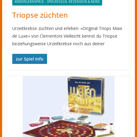
KINDERLERNSPIELE - SPIELREGELN, REZENSION & NEWS
Triopse züchten
Urzeitkrebse züchten und erleben: »Original Triops Maxi
de Luxe« von Clementoni Vielleicht kennst du Triopse
beziehungsweise Urzeitkrebse noch aus deiner
zur Spiel Info