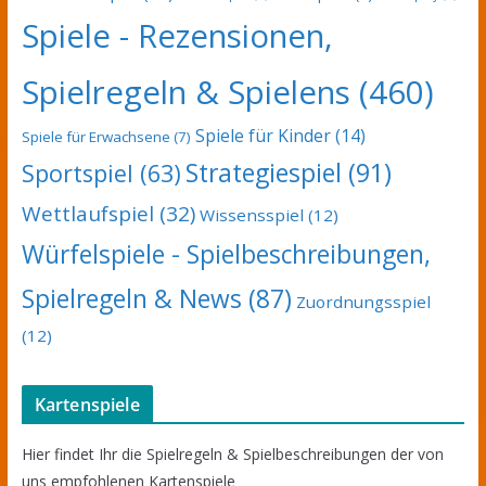
Spiele - Rezensionen,
Spielregeln & Spielens
(460)
Spiele für Kinder
(14)
Spiele für Erwachsene
(7)
Strategiespiel
(91)
Sportspiel
(63)
Wettlaufspiel
(32)
Wissensspiel
(12)
Würfelspiele - Spielbeschreibungen,
Spielregeln & News
(87)
Zuordnungsspiel
(12)
Kartenspiele
Hier findet Ihr die Spielregeln & Spielbeschreibungen der von
uns empfohlenen Kartenspiele