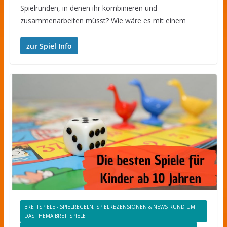
Spielrunden, in denen ihr kombinieren und
zusammenarbeiten müsst? Wie wäre es mit einem
zur Spiel Info
BRETTSPIELE - SPIELREGELN, SPIELREZENSIONEN & NEWS RUND UM
DAS THEMA BRETTSPIELE