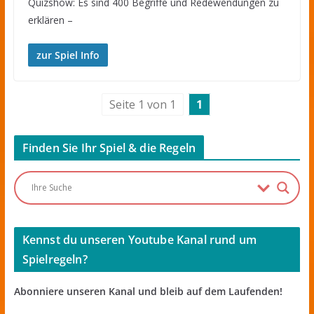
Quizshow: Es sind 400 Begriffe und Redewendungen zu
erklären –
zur Spiel Info
Seite 1 von 1
1
Finden Sie Ihr Spiel & die Regeln
Kennst du unseren Youtube Kanal rund um
Spielregeln?
Abonniere unseren Kanal und bleib auf dem Laufenden!