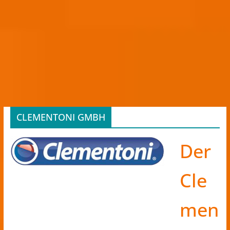
CLEMENTONI GMBH
Der
Cle
men