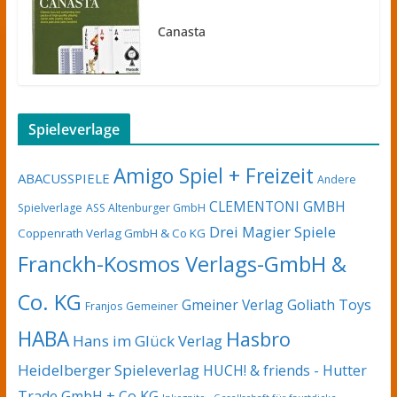
Canasta
Spieleverlage
Amigo Spiel + Freizeit
ABACUSSPIELE
Andere
CLEMENTONI GMBH
Spielverlage
ASS Altenburger GmbH
Drei Magier Spiele
Coppenrath Verlag GmbH & Co KG
Franckh-Kosmos Verlags-GmbH &
Co. KG
Gmeiner Verlag
Goliath Toys
Franjos
Gemeiner
HABA
Hasbro
Hans im Glück Verlag
Heidelberger Spieleverlag
HUCH! & friends - Hutter
Trade GmbH + Co KG