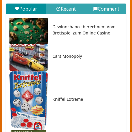
Popular
Recent
Comment
Gewinnchance berechnen: Vom
Brettspiel zum Online Casino
Cars Monopoly
Kniffel Extreme