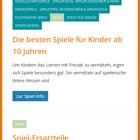
GESELLSCHAFTSSPIELE - SPIELREGELN, SPIELREZENSIONEN & NEWS
KINDERSPIELE - SPIELETIPPS, REZENSIONEN & SPIELREGELN
KOOPERATIVE SPIELE
NEWS
SPIELE FÜR KINDER
STRATEGIESPIEL
Die besten Spiele für Kinder ab
10 Jahren
Um Kindern das Lernen mit Freude zu vermitteln, eigen
sich Spiele besonders gut. Sie vermitteln auf spielerische
Weise Wissen und
zur Spiel Info
NEWS
Spiel-Ersatzteile