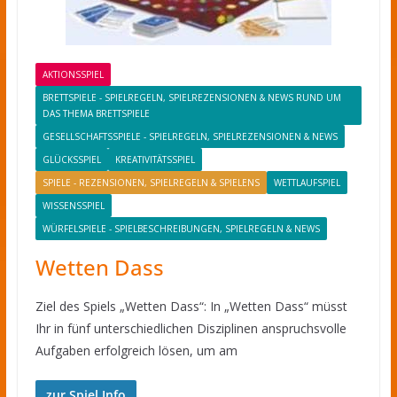
AKTIONSSPIEL
BRETTSPIELE - SPIELREGELN, SPIELREZENSIONEN & NEWS RUND UM
DAS THEMA BRETTSPIELE
GESELLSCHAFTSSPIELE - SPIELREGELN, SPIELREZENSIONEN & NEWS
GLÜCKSSPIEL
KREATIVITÄTSSPIEL
SPIELE - REZENSIONEN, SPIELREGELN & SPIELENS
WETTLAUFSPIEL
WISSENSSPIEL
WÜRFELSPIELE - SPIELBESCHREIBUNGEN, SPIELREGELN & NEWS
Wetten Dass
Ziel des Spiels „Wetten Dass“: In „Wetten Dass“ müsst
Ihr in fünf unterschiedlichen Disziplinen anspruchsvolle
Aufgaben erfolgreich lösen, um am
zur Spiel Info