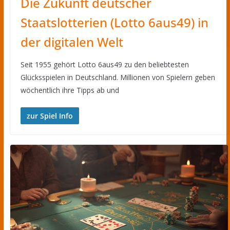
Die Zukunft deutscher
Staatslotterien (Lotto 6aus49) in
der digitalen Welt
Seit 1955 gehört Lotto 6aus49 zu den beliebtesten
Glücksspielen in Deutschland. Millionen von Spielern geben
wöchentlich ihre Tipps ab und
zur Spiel Info