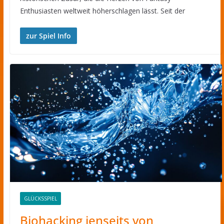
Enthusiasten weltweit höherschlagen lässt. Seit der
zur Spiel Info
GLÜCKSSPIEL
Biohacking jenseits von