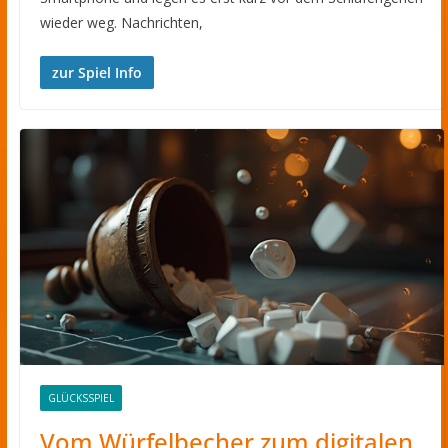
wieder weg. Nachrichten,
zur Spiel Info
GLÜCKSSPIEL
Vom Würfelbecher zum digitalen