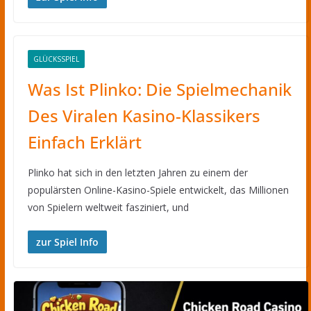
GLÜCKSSPIEL
Was Ist Plinko: Die Spielmechanik
Des Viralen Kasino-Klassikers
Einfach Erklärt
Plinko hat sich in den letzten Jahren zu einem der
populärsten Online-Kasino-Spiele entwickelt, das Millionen
von Spielern weltweit fasziniert, und
zur Spiel Info