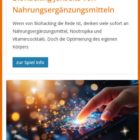
Nahrungsergänzungsmitteln
Wenn von Biohacking die Rede ist, denken viele sofort an
Nahrungsergänzungsmittel, Nootropika und
Vitamincocktails. Doch die Optimierung des eigenen
Körpers
zur Spiel Info