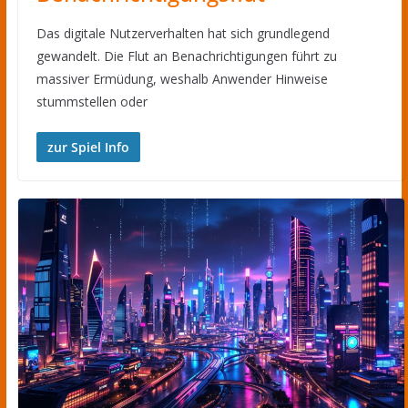
Das digitale Nutzerverhalten hat sich grundlegend
gewandelt. Die Flut an Benachrichtigungen führt zu
massiver Ermüdung, weshalb Anwender Hinweise
stummstellen oder
zur Spiel Info