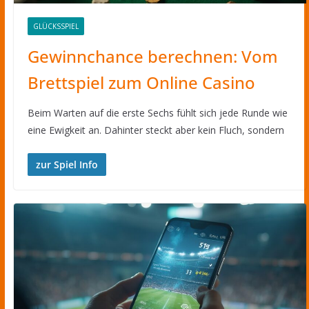
GLÜCKSSPIEL
Gewinnchance berechnen: Vom
Brettspiel zum Online Casino
Beim Warten auf die erste Sechs fühlt sich jede Runde wie
eine Ewigkeit an. Dahinter steckt aber kein Fluch, sondern
zur Spiel Info