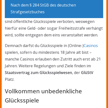
Nach dem § 284 StGB des deutschen
Strafgesetzbuches
sind öffentliche Glücksspiele verboten, weswegen
hierfür eine Geld- oder sogar Freiheitsstrafe verhängt
wird, sollte entgegen dem eins veranstaltet werden.
Demnach darfst du Glücksspiele in (Online-)
Casinos
spielen, sofern du mindestens 18 Jahre alt bist –
manche Casinos erlauben den Zutritt auch erst ab 21
Jahren. Weitere Regelungen und Ziele finden im
Staatsvertrag zum Glücksspielwesen
, der
GlüStV
Platz.
Vollkommen unbedenkliche
Glücksspiele