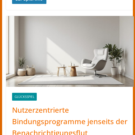
GLÜCKSSPIEL
Nutzerzentrierte
Bindungsprogramme jenseits der
Benachrichtigungsflut