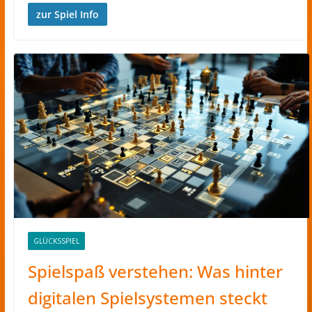
zur Spiel Info
GLÜCKSSPIEL
Spielspaß verstehen: Was hinter
digitalen Spielsystemen steckt