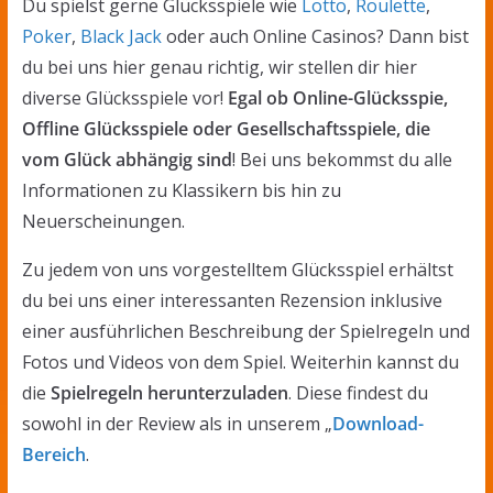
Du spielst gerne Glücksspiele wie
Lotto
,
Roulette
,
Poker
,
Black Jack
oder auch Online Casinos? Dann bist
du bei uns hier genau richtig, wir stellen dir hier
diverse Glücksspiele vor!
Egal ob Online-Glücksspie,
Offline Glücksspiele oder Gesellschaftsspiele, die
vom Glück abhängig sind
! Bei uns bekommst du alle
Informationen zu Klassikern bis hin zu
Neuerscheinungen.
Zu jedem von uns vorgestelltem Glücksspiel erhältst
du bei uns einer interessanten Rezension inklusive
einer ausführlichen Beschreibung der Spielregeln und
Fotos und Videos von dem Spiel. Weiterhin kannst du
die
Spielregeln herunterzuladen
. Diese findest du
sowohl in der Review als in unserem „
Download-
Bereich
.