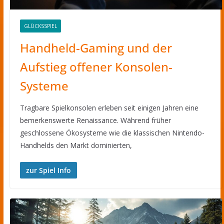
GLÜCKSSPIEL
Handheld-Gaming und der
Aufstieg offener Konsolen-
Systeme
Tragbare Spielkonsolen erleben seit einigen Jahren eine
bemerkenswerte Renaissance. Während früher
geschlossene Ökosysteme wie die klassischen Nintendo-
Handhelds den Markt dominierten,
zur Spiel Info