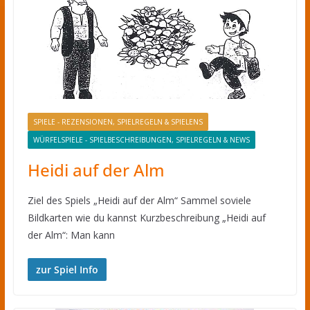
SPIELE - REZENSIONEN, SPIELREGELN & SPIELENS
WÜRFELSPIELE - SPIELBESCHREIBUNGEN, SPIELREGELN & NEWS
Heidi auf der Alm
Ziel des Spiels „Heidi auf der Alm“ Sammel soviele
Bildkarten wie du kannst Kurzbeschreibung „Heidi auf
der Alm“: Man kann
zur Spiel Info