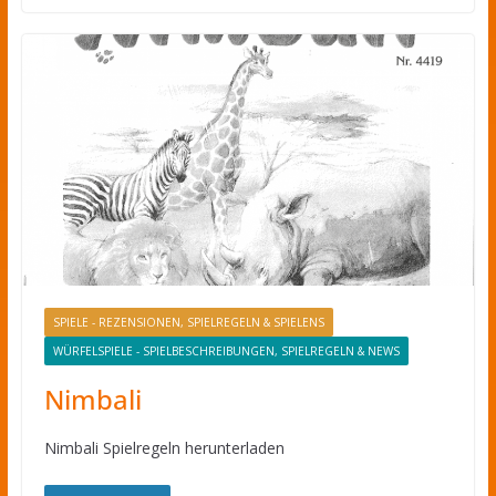
SPIELE - REZENSIONEN, SPIELREGELN & SPIELENS
WÜRFELSPIELE - SPIELBESCHREIBUNGEN, SPIELREGELN & NEWS
Nimbali
Nimbali Spielregeln herunterladen