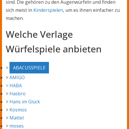
sind. Die gehören zu den Augenwürfeln und finden
sich meist in
Kinderspielen
, um es ihnen einfacher zu
machen.
Welche Verlage
Würfelspiele anbieten
>
ABACUSSPIELE
>
AMIGO
> HABA
>
Hasbro
>
Hans im Glück
>
Kosmos
>
Mattel
>
moses.