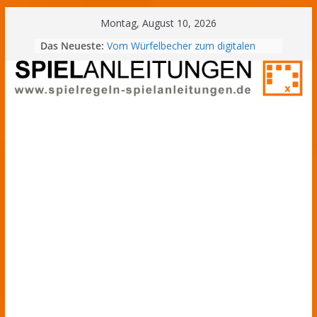
Montag, August 10, 2026
Tipps für die Entwicklung effektiver
Das Neueste:
Lerngewohnheiten
Vom Würfelbecher zum digitalen
Zufall
Gewinnchance berechnen: Vom
ᐅ
Brettspiel zum Online Casino
5G-Technologie und Echtzeit-
Spielregeln
Streaming in modernen
&
Wettplattformen
Spielanleitungen
Digital Detox vs. Digital
Entertainment: Die richtige Balance
–
im Alltag finden
Gesellschaftsspiele