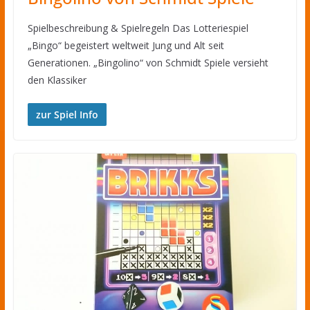
Spielbeschreibung & Spielregeln Das Lotteriespiel
„Bingo“ begeistert weltweit Jung und Alt seit
Generationen. „Bingolino“ von Schmidt Spiele versieht
den Klassiker
zur Spiel Info