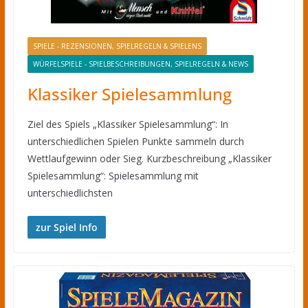
SPIELE - REZENSIONEN, SPIELREGELN & SPIELENS
WÜRFELSPIELE - SPIELBESCHREIBUNGEN, SPIELREGELN & NEWS
Klassiker Spielesammlung
Ziel des Spiels „Klassiker Spielesammlung“: In
unterschiedlichen Spielen Punkte sammeln durch
Wettlaufgewinn oder Sieg. Kurzbeschreibung „Klassiker
Spielesammlung“: Spielesammlung mit
unterschiedlichsten
zur Spiel Info