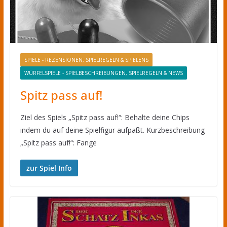
SPIELE - REZENSIONEN, SPIELREGELN & SPIELENS
WÜRFELSPIELE - SPIELBESCHREIBUNGEN, SPIELREGELN & NEWS
Spitz pass auf!
Ziel des Spiels „Spitz pass auf!“: Behalte deine Chips
indem du auf deine Spielfigur aufpaßt. Kurzbeschreibung
„Spitz pass auf!“: Fange
zur Spiel Info