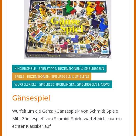
KINDERSPIELE - SPIELETIPPS, REZENSIONEN & SPIELREGELN
SPIELE - REZENSIONEN, SPIELREGELN & SPIELENS
WÜRFELSPIELE - SPIELBESCHREIBUNGEN, SPIELREGELN & NEWS
Gänsespiel
Würfelt um die Gans: »Gänsespiel« von Schmidt Spiele
Mit „Gänsespiel“ von Schmidt Spiele wartet nicht nur ein
echter Klassiker auf