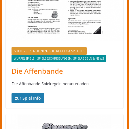
SPIELE - REZENSIONEN, SPIELREGELN & SPIELENS
WÜRFELSPIELE - SPIELBESCHREIBUNGEN, SPIELREGELN & NEWS
Die Affenbande
Die Affenbande Spielregeln herunterladen
zur Spiel Info