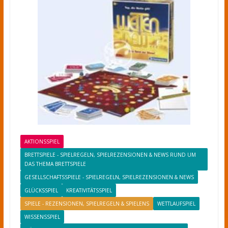
AKTIONSSPIEL
BRETTSPIELE - SPIELREGELN, SPIELREZENSIONEN & NEWS RUND UM
DAS THEMA BRETTSPIELE
GESELLSCHAFTSSPIELE - SPIELREGELN, SPIELREZENSIONEN & NEWS
GLÜCKSSPIEL
KREATIVITÄTSSPIEL
SPIELE - REZENSIONEN, SPIELREGELN & SPIELENS
WETTLAUFSPIEL
WISSENSSPIEL