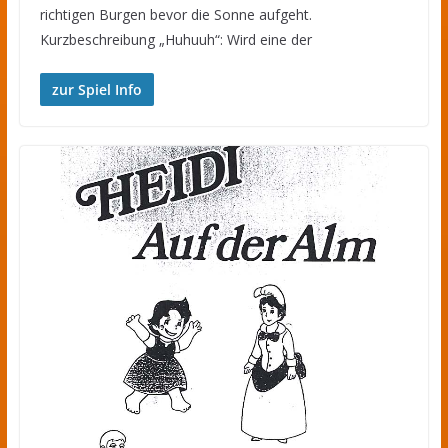
richtigen Burgen bevor die Sonne aufgeht.
Kurzbeschreibung „Huhuuh“: Wird eine der
zur Spiel Info