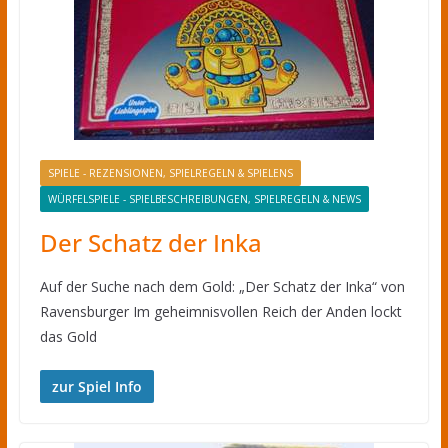
SPIELE - REZENSIONEN, SPIELREGELN & SPIELENS
WÜRFELSPIELE - SPIELBESCHREIBUNGEN, SPIELREGELN & NEWS
Der Schatz der Inka
Auf der Suche nach dem Gold: „Der Schatz der Inka“ von
Ravensburger Im geheimnisvollen Reich der Anden lockt
das Gold
zur Spiel Info