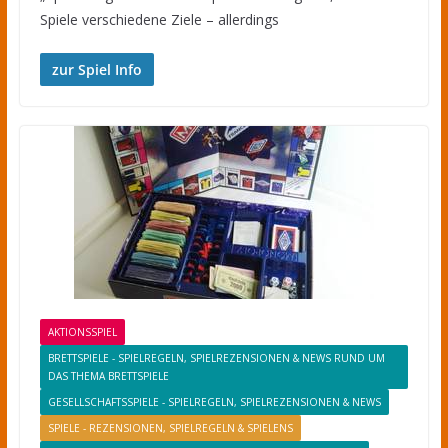
Spiele verschiedene Ziele – allerdings
zur Spiel Info
AKTIONSSPIEL
BRETTSPIELE - SPIELREGELN, SPIELREZENSIONEN & NEWS RUND UM
DAS THEMA BRETTSPIELE
GESELLSCHAFTSSPIELE - SPIELREGELN, SPIELREZENSIONEN & NEWS
SPIELE - REZENSIONEN, SPIELREGELN & SPIELENS