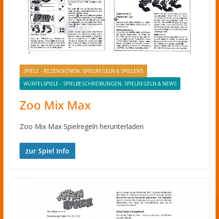
SPIELE - REZENSIONEN, SPIELREGELN & SPIELENS
WÜRFELSPIELE - SPIELBESCHREIBUNGEN, SPIELREGELN & NEWS
Zoo Mix Max
Zoo Mix Max Spielregeln herunterladen
zur Spiel Info