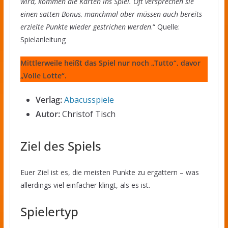
wird, kommen die Karten ins Spiel. Oft versprechen sie
einen satten Bonus, manchmal aber müssen auch bereits
erzielte Punkte wieder gestrichen werden
.“ Quelle:
Spielanleitung
Mittlerweile heißt das Spiel nur noch „Tutto“, davor
„Volle Lotte“.
Verlag:
Abacusspiele
Autor:
Christof Tisch
Ziel des Spiels
Euer Ziel ist es, die meisten Punkte zu ergattern – was
allerdings viel einfacher klingt, als es ist.
Spielertyp