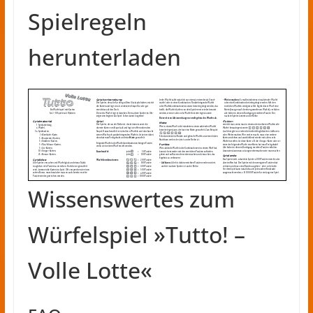
Spielregeln
herunterladen
Wissenswertes zum
Würfelspiel »Tutto! –
Volle Lotte«