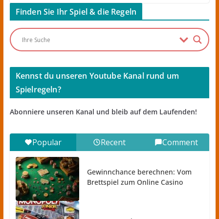
Finden Sie Ihr Spiel & die Regeln
Kennst du unseren Youtube Kanal rund um
Spielregeln?
Abonniere unseren Kanal und bleib auf dem Laufenden!
Popular
Recent
Comment
Gewinnchance berechnen: Vom
Brettspiel zum Online Casino