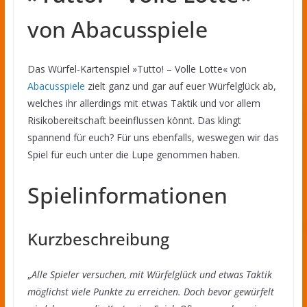
von Abacusspiele
Das Würfel-Kartenspiel »Tutto! – Volle Lotte« von
Abacusspiele
zielt ganz und gar auf euer Würfelglück ab,
welches ihr allerdings mit etwas Taktik und vor allem
Risikobereitschaft beeinflussen könnt. Das klingt
spannend für euch? Für uns ebenfalls, weswegen wir das
Spiel für euch unter die Lupe genommen haben.
Spielinformationen
Kurzbeschreibung
„
Alle Spieler versuchen, mit Würfelglück und etwas Taktik
möglichst viele Punkte zu erreichen. Doch bevor gewürfelt