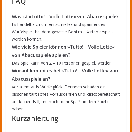
FAQ
Was
ist
»Tutto! – Volle Lotte«
von Abacusspiele
?
Es handelt sich um ein schnelles und spannendes
Würfelspiel, bei dem gewisse Boni mit Karten erspielt
werden können.
Wie viele Spieler können
»Tutto! – Volle Lotte«
von Abacusspiele
spielen?
Das Spiel kann von 2 – 10 Personen gespielt werden.
Worauf kommt es bei
»Tutto! – Volle Lotte«
von
Abacusspiele an
?
Vor allem aufs Würfelglück. Dennoch schaden ein
bisschen taktisches Vorausdenken und Risikobereitschaft
auf keinen Fall, um noch mehr Spaß an dem Spiel ui
haben.
Kurzanleitung