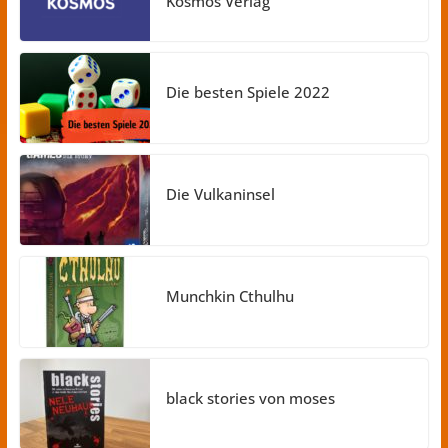
Kosmos Verlag
Die besten Spiele 2022
Die Vulkaninsel
Munchkin Cthulhu
black stories von moses