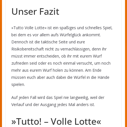
Unser Fazit
»Tutto Volle Lotte« ist ein spaßiges und schnelles Spiel,
bei dem es vor allem aufs Würfelglück ankommt.
Dennoch ist die taktische Seite und eure
Risikobereitschaft nicht zu vernachlässigen, denn ihr
müsst immer entscheiden, ob ihr mit eurem Wurf
zufrieden seid oder es noch einmal versucht, um noch
mehr aus eurem Wurf holen zu können. Am Ende
müssen euch aber auch dabei die Würfel in die Hände
spielen.
Auf jeden Fall wird das Spiel nie langweilig, weil der
Verlauf und der Ausgang jedes Mal anders ist.
»Tutto! – Volle Lotte«