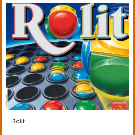
Rolit