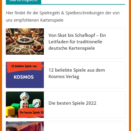
Hier findet Ihr die Spielregeln & Spielbeschreibungen der von
uns empfohlenen Kartenspiele
Von Skat bis Schafkopf – Ein
Leitfaden für traditionelle
deutsche Kartenspiele
12 beliebte Spiele aus dem
Kosmos Verlag
Die besten Spiele 2022