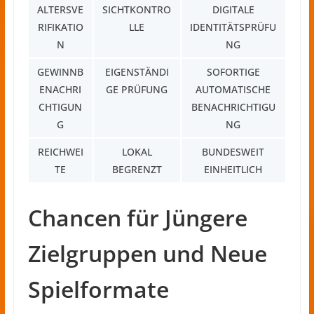
ALTERSVE
SICHTKONTRO
DIGITALE
RIFIKATIO
LLE
IDENTITÄTSPRÜFU
N
NG
GEWINNB
EIGENSTÄNDI
SOFORTIGE
ENACHRI
GE PRÜFUNG
AUTOMATISCHE
CHTIGUN
BENACHRICHTIGU
G
NG
REICHWEI
LOKAL
BUNDESWEIT
TE
BEGRENZT
EINHEITLICH
Chancen für Jüngere
Zielgruppen und Neue
Spielformate