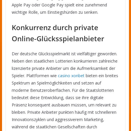
Apple Pay oder Google Pay spielt eine zunehmend
wichtige Rolle, um Einstiegshürden zu senken.
Konkurrenz durch private
Online-Glücksspielanbieter
Der deutsche Glücksspielmarkt ist vielfältiger geworden.
Neben den staatlichen Lotterien konkurrieren zahlreiche
lizenzierte private Anbieter um die Aufmerksamkeit der
Spieler. Plattformen wie
casino xonbet
bieten ein breites
Spektrum an Spielmöglichkeiten und setzen auf
moderne Benutzeroberflächen. Für die Staatslotterien
bedeutet diese Entwicklung, dass sie ihre digitale
Präsenz konsequent ausbauen müssen, um relevant zu
bleiben. Private Anbieter punkten häufig mit schnelleren
Innovationszyklen und aggressiverem Marketing,
während die staatlichen Gesellschaften durch