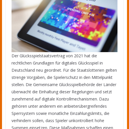
Der Glücksspielstaatsvertrag von 2021 hat die
rechtlichen Grundlagen für digitales Glücksspiel in
Deutschland neu geordnet. Für die Staatslotterien gelten
strenge Vorgaben, die Spielerschutz in den Mittelpunkt
stellen. Die Gemeinsame Glücksspielbehörde der Länder
überwacht die Einhaltung dieser Regelungen und setzt
zunehmend auf digitale Kontrollmechanismen. Dazu
gehören unter anderem ein anbieterübergreifendes
Sperrsystem sowie monatliche Einzahlungslimits, die
verhindern sollen, dass Spieler unkontrolliert hohe
Summen einsetzen. Diese Maßnahmen schaffen einen