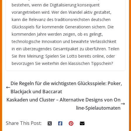
bestehen, wenn die Digitalisierung konsequent
vorangetrieben wird. Wer den Wandel aktiv gestaltet,
kann die Relevanz des traditionsreichsten deutschen
Glücksspiels für kommende Generationen sichern. Die
kommenden Jahre werden zeigen, ob es gelingt,
technologische Innovation und bewährte Verlässlichkeit
in ein überzeugendes Gesamtpaket zu überführen. Teilen
Sie Ihre Meinung: Spielen Sie Lotto bereits online, oder
bevorzugen Sie weiterhin den klassischen Tippschein?
Die Regeln für die wichtigsten Glücksspiele: Poker,
Blackjack und Baccarat
Kaskaden und Cluster – Alternative Designs von On
line-Spielautomaten
Share This Post: