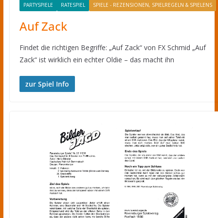
PARTYSPIELE
RATESPIEL
SPIELE - REZENSIONEN, SPIELREGELN & SPIELENS
Auf Zack
Findet die richtigen Begriffe: „Auf Zack“ von FX Schmid „Auf
Zack“ ist wirklich ein echter Oldie – das macht ihn
zur Spiel Info