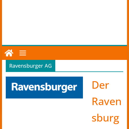
Ravensburger AG
Der
Raven
sburg