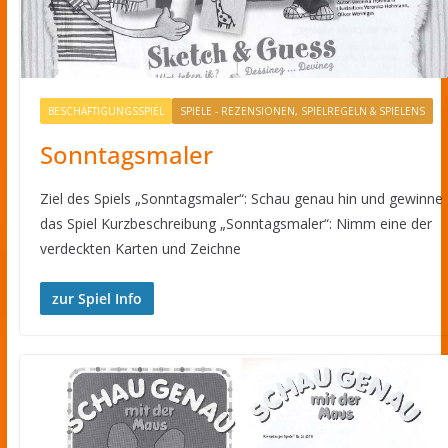
BESCHÄFTIGUNGSSPIEL
SPIELE - REZENSIONEN, SPIELREGELN & SPIELENS
Sonntagsmaler
Ziel des Spiels „Sonntagsmaler“: Schau genau hin und gewinne
das Spiel Kurzbeschreibung „Sonntagsmaler“: Nimm eine der
verdeckten Karten und Zeichne
zur Spiel Info