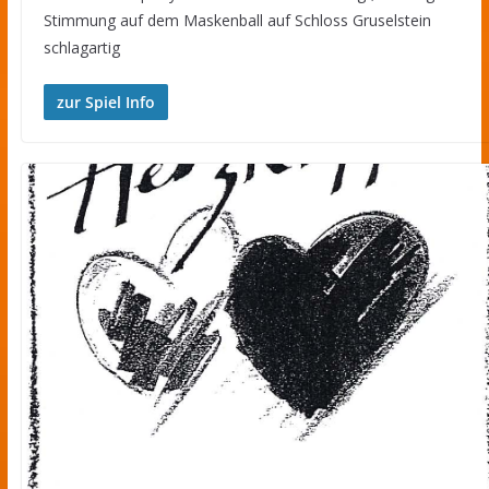
Stimmung auf dem Maskenball auf Schloss Gruselstein
schlagartig
zur Spiel Info