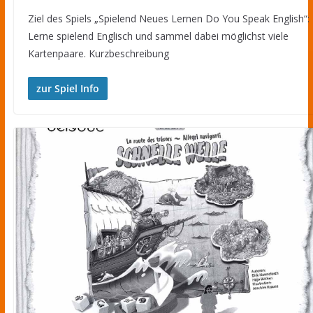
Ziel des Spiels „Spielend Neues Lernen Do You Speak English“:
Lerne spielend Englisch und sammel dabei möglichst viele
Kartenpaare. Kurzbeschreibung
zur Spiel Info