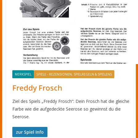
MERKSPIEL
SPIELE - REZENSIONEN, SPIELREGELN & SPIELENS
Freddy Frosch
Ziel des Spiels „Freddy Frosch“: Dein Frosch hat die gleiche
Farbe wie die aufgedeckte Seerose so gewinnst du die
Seerose.
zur Spiel Info