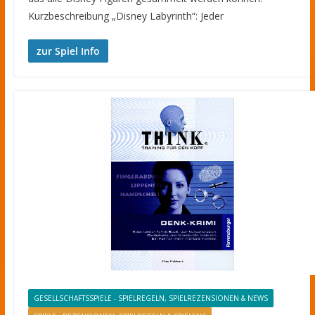
Kurzbeschreibung „Disney Labyrinth“: Jeder
zur Spiel Info
GESELLSCHAFTSSPIELE - SPIELREGELN, SPIELREZENSIONEN & NEWS