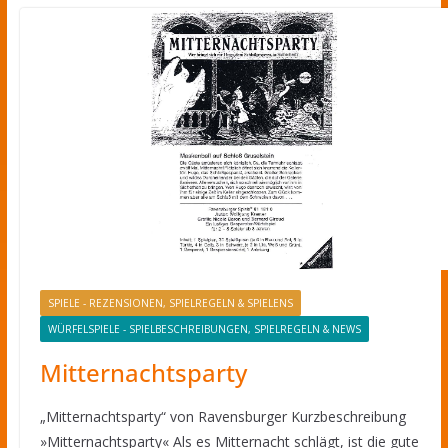
SPIELE - REZENSIONEN, SPIELREGELN & SPIELENS
WÜRFELSPIELE - SPIELBESCHREIBUNGEN, SPIELREGELN & NEWS
Mitternachtsparty
„Mitternachtsparty“ von Ravensburger Kurzbeschreibung
»Mitternachtsparty« Als es Mitternacht schlägt, ist die gute