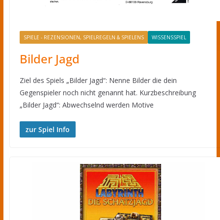
SPIELE - REZENSIONEN, SPIELREGELN & SPIELENS
WISSENSSPIEL
Bilder Jagd
Ziel des Spiels „Bilder Jagd“: Nenne Bilder die dein
Gegenspieler noch nicht genannt hat. Kurzbeschreibung
„Bilder Jagd“: Abwechselnd werden Motive
zur Spiel Info