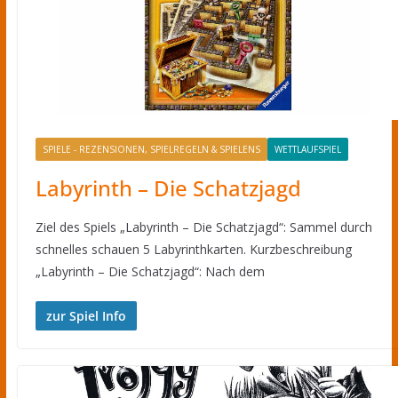
SPIELE - REZENSIONEN, SPIELREGELN & SPIELENS
WETTLAUFSPIEL
Labyrinth – Die Schatzjagd
Ziel des Spiels „Labyrinth – Die Schatzjagd“: Sammel durch
schnelles schauen 5 Labyrinthkarten. Kurzbeschreibung
„Labyrinth – Die Schatzjagd“: Nach dem
zur Spiel Info