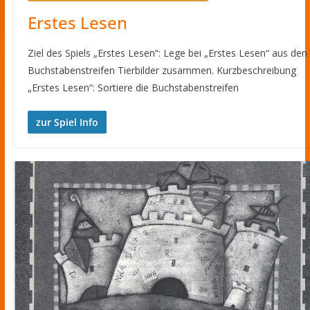
Erstes Lesen
Ziel des Spiels „Erstes Lesen“: Lege bei „Erstes Lesen“ aus den
Buchstabenstreifen Tierbilder zusammen. Kurzbeschreibung
„Erstes Lesen“: Sortiere die Buchstabenstreifen
zur Spiel Info