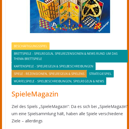
BESCHÄFTIGUNGSSPIEL
BRETTSPIELE - SPIELREGELN, SPIELREZENSIONEN & NEWS RUND UM DAS
THEMA BRETTSPIELE
KARTENSPIELE - SPIELREGELN & SPIELBESCHREIBUNGEN
SPIELE - REZENSIONEN, SPIELREGELN & SPIELENS
STRATEGIESPIEL
WÜRFELSPIELE - SPIELBESCHREIBUNGEN, SPIELREGELN & NEWS
SpieleMagazin
Ziel des Spiels „SpieleMagazin“: Da es sich bei „SpieleMagazin“
um eine Spielsammlung hält, haben alle Spiele verschiedene
Ziele – allerdings