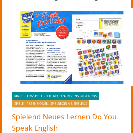
KINDERLERNSPIELE - SPIELREGELN, REZENSION & NEWS
SPIELE - REZENSIONEN, SPIELREGELN & SPIELENS
Spielend Neues Lernen Do You
Speak English