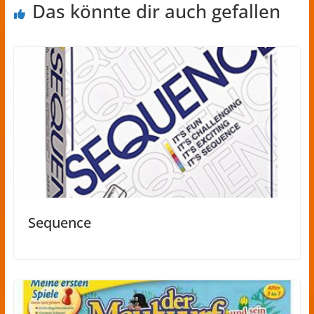
Das könnte dir auch gefallen
Sequence