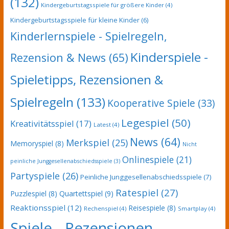
(132)
Kindergeburtstagsspiele für größere Kinder
(4)
Kindergeburtstagsspiele für kleine Kinder
(6)
Kinderlernspiele - Spielregeln,
Kinderspiele -
Rezension & News
(65)
Spieletipps, Rezensionen &
Spielregeln
(133)
Kooperative Spiele
(33)
Legespiel
(50)
Kreativitätsspiel
(17)
Latest
(4)
News
(64)
Merkspiel
(25)
Memoryspiel
(8)
Nicht
Onlinespiele
(21)
peinliche Junggesellenabschiedsspiele
(3)
Partyspiele
(26)
Peinliche Junggesellenabschiedsspiele
(7)
Ratespiel
(27)
Puzzlespiel
(8)
Quartettspiel
(9)
Reaktionsspiel
(12)
Reisespiele
(8)
Rechenspiel
(4)
Smartplay
(4)
Spiele - Rezensionen,