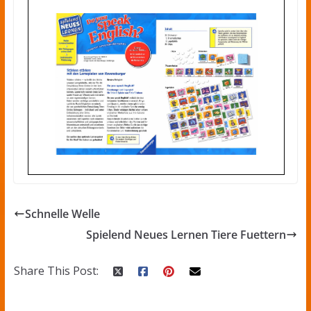
Schnelle Welle
Spielend Neues Lernen Tiere Fuettern
Share This Post: