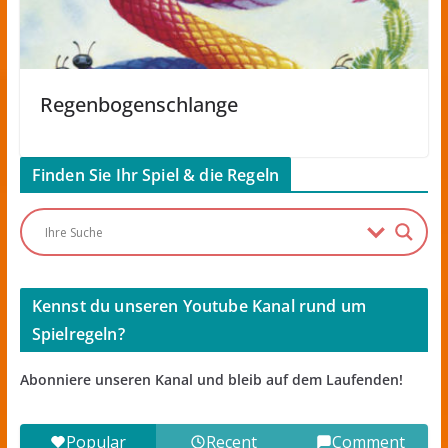
Regenbogenschlange
Finden Sie Ihr Spiel & die Regeln
Kennst du unseren Youtube Kanal rund um
Spielregeln?
Abonniere unseren Kanal und bleib auf dem Laufenden!
Popular
Recent
Comment