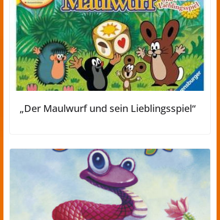
„Der Maulwurf und sein Lieblingsspiel“