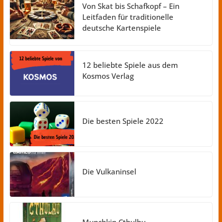
Von Skat bis Schafkopf – Ein
Leitfaden für traditionelle
deutsche Kartenspiele
12 beliebte Spiele aus dem
Kosmos Verlag
Die besten Spiele 2022
Die Vulkaninsel
Munchkin Cthulhu