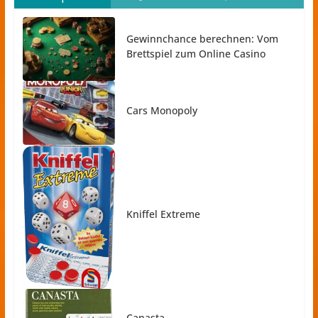
Gewinnchance berechnen: Vom
Brettspiel zum Online Casino
Cars Monopoly
Kniffel Extreme
Canasta