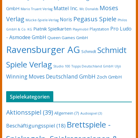
Moses
Mattel Inc.
GmbH
Mario Truant Verlag
Mc Donalds
Pegasus Spiele
Verlag
Noris
Mücke-Spiele-Verlag
Philos
Pro Ludo
Piatnik Spielkarten
Playstation
GmbH & Co. KG
Playmobil
- Asmodee GmbH
Queen Games GmbH
Ravensburger AG
Schmidt
Schmidt
Spiele Verlag
Studio 100
Topps Deutschland GmbH
Uljö
Winning Moves Deutschland GmbH
Zoch GmbH
Spielekategorien
Aktionsspiel
(39)
Allgemein
(7)
Audiospiel
(3)
Brettspiele -
Beschäftigungsspiel
(18)