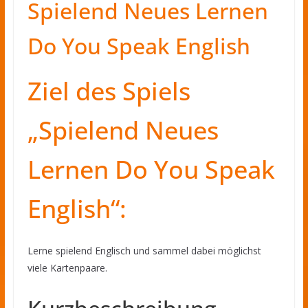
Spielend Neues Lernen
Do You Speak English
Ziel des Spiels
„Spielend Neues
Lernen Do You Speak
English“:
Lerne spielend Englisch und sammel dabei möglichst
viele Kartenpaare.