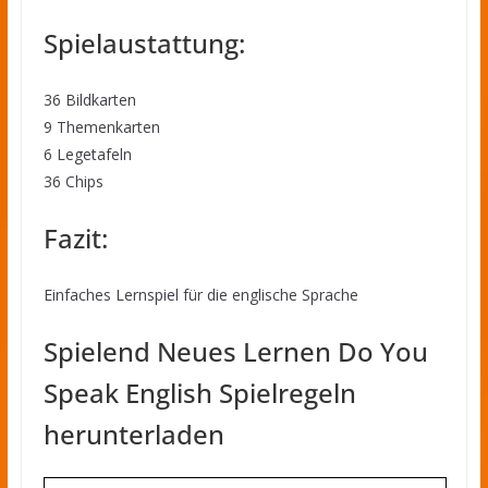
Spielaustattung:
36 Bildkarten
9 Themenkarten
6 Legetafeln
36 Chips
Fazit:
Einfaches Lernspiel für die englische Sprache
Spielend Neues Lernen Do You
Speak English Spielregeln
herunterladen