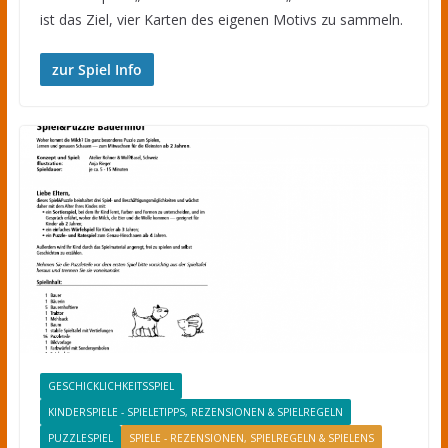
ist das Ziel, vier Karten des eigenen Motivs zu sammeln.
zur Spiel Info
GESCHICKLICHKEITSSPIEL
KINDERSPIELE - SPIELETIPPS, REZENSIONEN & SPIELREGELN
PUZZLESPIEL
SPIELE - REZENSIONEN, SPIELREGELN & SPIELENS