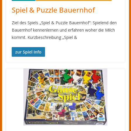
Spiel & Puzzle Bauernhof
Ziel des Spiels „Spiel & Puzzle Bauernhof“: Spielend den
Bauernhof kennenlernen und erfahren woher die Milch
kommt. Kurzbeschreibung „Spiel &
zur Spiel Info