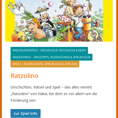
KINDERLERNSPIELE - SPIELREGELN, REZENSION & NEWS
KINDERSPIELE - SPIELETIPPS, REZENSIONEN & SPIELREGELN
SPIELE - REZENSIONEN, SPIELREGELN & SPIELENS
Ratzolino
Geschichten, Rätsel und Spiel – das alles vereint
„Ratzolino“ von Haba, bei dem es vor allem um die
Förderung von
zur Spiel Info