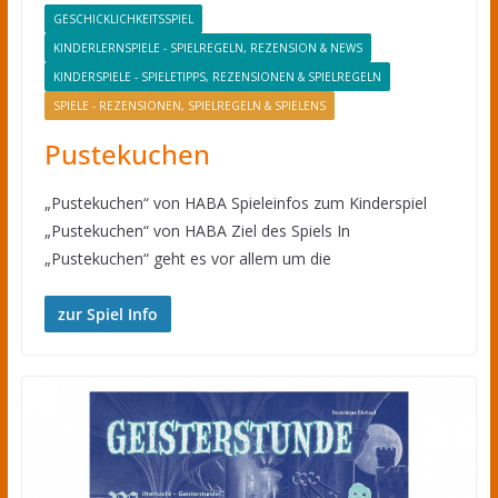
GESCHICKLICHKEITSSPIEL
KINDERLERNSPIELE - SPIELREGELN, REZENSION & NEWS
KINDERSPIELE - SPIELETIPPS, REZENSIONEN & SPIELREGELN
SPIELE - REZENSIONEN, SPIELREGELN & SPIELENS
Pustekuchen
„Pustekuchen“ von HABA Spieleinfos zum Kinderspiel
„Pustekuchen“ von HABA Ziel des Spiels In
„Pustekuchen“ geht es vor allem um die
zur Spiel Info