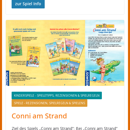
zur Spiel Info
KINDERSPIELE - SPIELETIPPS, REZENSIONEN & SPIELREGELN
SPIELE - REZENSIONEN, SPIELREGELN & SPIELENS
Conni am Strand
Ziel des Spiels „Conni am Strand“: Bei „Conni am Strand“