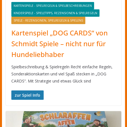
KARTENSPIELE - SPIELREGELN & SPIELBESCHREIBUNGEN
KINDERSPIELE - SPIELETIPPS, REZENSIONEN & SPIELREGELN
SPIELE - REZENSIONEN, SPIELREGELN & SPIELENS
Kartenspiel „DOG CARDS“ von
Schmidt Spiele – nicht nur für
Hundeliebhaber
Spielbeschreibung & Spielregeln Recht einfache Regeln,
Sonderaktionskarten und viel Spaß stecken in „DOG
CARDS“. Mit Strategie und etwas Glück sind
zur Spiel Info