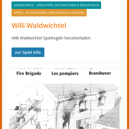
KINDERSPIELE - SPIELETIPPS, REZENSIONEN & SPIELREGELN
SPIELE - REZENSIONEN, SPIELREGELN & SPIELENS
Willi Waldwichtel
Willi Waldwichtel Spielregeln herunterladen
zur Spiel Info