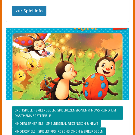
zur Spiel Info
BRETTSPIELE - SPIELREGELN, SPIELREZENSIONEN & NEWS RUND UM
DAS THEMA BRETTSPIELE
KINDERLERNSPIELE - SPIELREGELN, REZENSION & NEWS
KINDERSPIELE - SPIELETIPPS, REZENSIONEN & SPIELREGELN