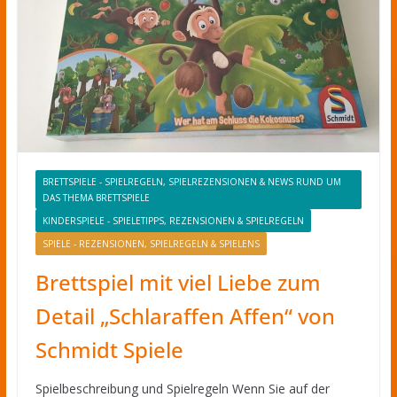
BRETTSPIELE - SPIELREGELN, SPIELREZENSIONEN & NEWS RUND UM
DAS THEMA BRETTSPIELE
KINDERSPIELE - SPIELETIPPS, REZENSIONEN & SPIELREGELN
SPIELE - REZENSIONEN, SPIELREGELN & SPIELENS
Brettspiel mit viel Liebe zum
Detail „Schlaraffen Affen“ von
Schmidt Spiele
Spielbeschreibung und Spielregeln Wenn Sie auf der