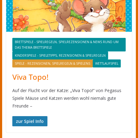
BRETTSPIELE - SPIELREGELN, SPIELREZENSIONEN & NEWS RUND UM
DAS THEMA BRETTSPIELE
KINDERSPIELE - SPIELETIPPS, REZENSIONEN & SPIELREGELN
SPIELE - REZENSIONEN, SPIELREGELN & SPIELENS
WETTLAUFSPIEL
Viva Topo!
Auf der Flucht vor der Katze: „Viva Topo!“ von Pegasus
Spiele Mäuse und Katzen werden wohl niemals gute
Freunde –
zur Spiel Info