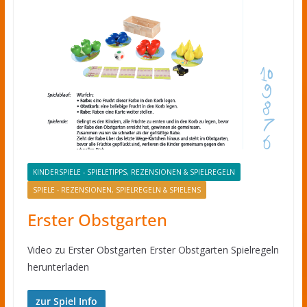
KINDERSPIELE - SPIELETIPPS, REZENSIONEN & SPIELREGELN
SPIELE - REZENSIONEN, SPIELREGELN & SPIELENS
Erster Obstgarten
Video zu Erster Obstgarten Erster Obstgarten Spielregeln
herunterladen
zur Spiel Info