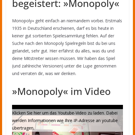
begeistert: »Monopoly«
Monopoly« geht einfach an niemandem vorbei. Erstmals
1935 in Deutschland erschienen, darf es bis heute in
keiner gut sortierten Spielesammlung fehlen. Auf der
Suche nach den Monopoly Spielregeln bist du bei uns
gelandet, sehr gut. Hier erfährst du alles, was du und
deine Mitstreiter wissen müssen. Wir haben das Spiel
(und zahlreiche Versionen) unter die Lupe genommen
und verraten dir, was wir denken.
»Monopoly« im Video