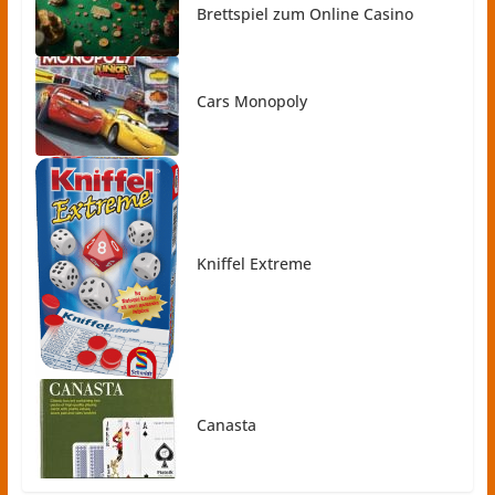
Brettspiel zum Online Casino
Cars Monopoly
Kniffel Extreme
Canasta