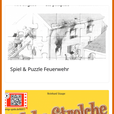
Spiel & Puzzle Feuerwehr