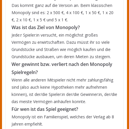
Das kommt ganz auf die Version an. Beim klassischen
Monopoly sind es: 2 x 500 €, 4 x 100 €, 1 x 50 €, 1 x 20
€, 2 x 10 €, 1 x 5 € und 5 x 1 €.
Was ist das Ziel von Monopoly?
Jede:r Spieler:in versucht, ein möglichst großes
Vermögen zu erwirtschaften. Dazu müsst ihr so viele
Grundstücke und Straßen wie möglich kaufen und die
Grundstücke ausbauen, um deren Mieten zu steigern.
Wer gewinnt bzw. verliert nach den Monopoly
Spielregeln?
Wenn alle anderen Mitspieler nicht mehr zahlungsfähig
sind (also auch keine Hypotheken mehr aufnehmen
können), ist der/die Spieler:in der/die Gewinner:in, der/die
das meiste Vermögen anhäufen konnte.
Für wen ist das Spiel geeignet?
Monopoly ist ein Familienspiel, welches der Verlag ab 8
Jahren empfiehlt.