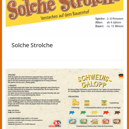
Solche Strolche