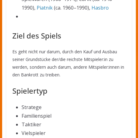
1990),
Piatnik
(ca. 1960–1990),
Hasbro
Ziel des Spiels
Es geht nicht nur darum, durch den Kauf und Ausbau
seiner Grundstücke der/die reichste Mitspieler:in zu
werden, sondern auch darum, andere Mitspieler:innen in
den Bankrott zu treiben.
Spielertyp
Stratege
Familienspiel
Taktiker
Vielspieler