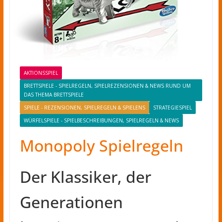
AKTIONSSPIEL
BRETTSPIELE - SPIELREGELN, SPIELREZENSIONEN & NEWS RUND UM
DAS THEMA BRETTSPIELE
SPIELE - REZENSIONEN, SPIELREGELN & SPIELENS
STRATEGIESPIEL
WÜRFELSPIELE - SPIELBESCHREIBUNGEN, SPIELREGELN & NEWS
Monopoly Spielregeln
Der Klassiker, der
Generationen