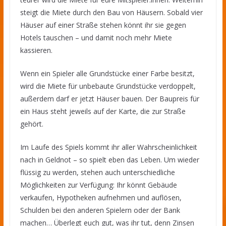
steigt die Miete durch den Bau von Häusern. Sobald vier
Häuser auf einer Straße stehen könnt ihr sie gegen
Hotels tauschen – und damit noch mehr Miete
kassieren.
Wenn ein Spieler alle Grundstücke einer Farbe besitzt,
wird die Miete für unbebaute Grundstücke verdoppelt,
außerdem darf er jetzt Häuser bauen. Der Baupreis für
ein Haus steht jeweils auf der Karte, die zur Straße
gehört.
Im Laufe des Spiels kommt ihr aller Wahrscheinlichkeit
nach in Geldnot – so spielt eben das Leben. Um wieder
flüssig zu werden, stehen auch unterschiedliche
Möglichkeiten zur Verfügung: Ihr könnt Gebäude
verkaufen, Hypotheken aufnehmen und auflösen,
Schulden bei den anderen Spielern oder der Bank
machen… Überlegt euch gut, was ihr tut, denn Zinsen