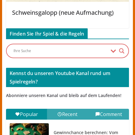
Schweinsgalopp (neue Aufmachung)
Finden Sie Ihr Spiel & die Regeln
Kennst du unseren Youtube Kanal rund um
Spielregeln?
Abonniere unseren Kanal und bleib auf dem Laufenden!
Popular
Recent
Comment
Gewinnchance berechnen: Vom