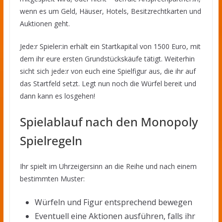
wenn es um Geld, Häuser, Hotels, Besitzrechtkarten und
Auktionen geht.
Jede:r Spieler:in erhält ein Startkapital von 1500 Euro, mit
dem ihr eure ersten Grundstückskäufe tätigt. Weiterhin
sicht sich jede:r von euch eine Spielfigur aus, die ihr auf
das Startfeld setzt. Legt nun noch die Würfel bereit und
dann kann es losgehen!
Spielablauf nach den Monopoly
Spielregeln
Ihr spielt im Uhrzeigersinn an die Reihe und nach einem
bestimmten Muster:
Würfeln und Figur entsprechend bewegen
Eventuell eine Aktionen ausführen, falls ihr