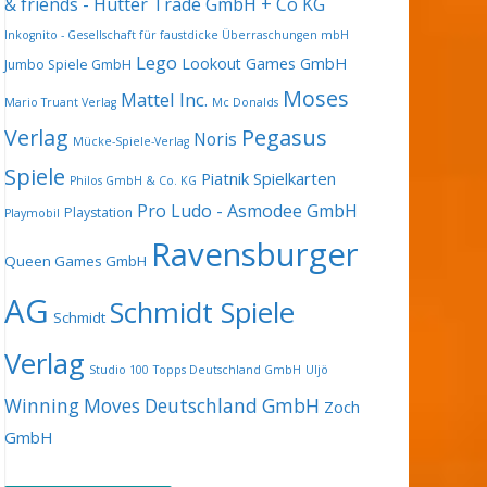
& friends - Hutter Trade GmbH + Co KG
Inkognito - Gesellschaft für faustdicke Überraschungen mbH
Lego
Lookout Games GmbH
Jumbo Spiele GmbH
Moses
Mattel Inc.
Mario Truant Verlag
Mc Donalds
Pegasus
Verlag
Noris
Mücke-Spiele-Verlag
Spiele
Piatnik Spielkarten
Philos GmbH & Co. KG
Pro Ludo - Asmodee GmbH
Playstation
Playmobil
Ravensburger
Queen Games GmbH
AG
Schmidt Spiele
Schmidt
Verlag
Studio 100
Topps Deutschland GmbH
Uljö
Winning Moves Deutschland GmbH
Zoch
GmbH