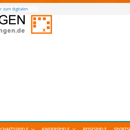
 zum digitalen
rechnen: Vom
line Casino
nd Echtzeit-
dernen
Digital
e richtige Balance
icklung effektiver
n
SCHAFTSSPIELE
KINDERSPIELE
REISESPIELE
SPORTS