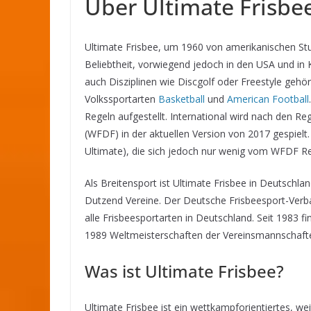
Über Ultimate Frisbe
Ultimate Frisbee, um 1960 von amerikanischen Stu
Beliebtheit, vorwiegend jedoch in den USA und in 
auch Disziplinen wie Discgolf oder Freestyle geh
Volkssportarten
Basketball
und
American Football
Regeln aufgestellt. International wird nach den R
(WFDF) in der aktuellen Version von 2017 gespielt
Ultimate), die sich jedoch nur wenig vom WFDF R
Als Breitensport ist Ultimate Frisbee in Deutschla
Dutzend Vereine. Der Deutsche Frisbeesport-Verba
alle Frisbeesportarten in Deutschland. Seit 1983 
1989 Weltmeisterschaften der Vereinsmannschaft
Was ist Ultimate Frisbee?
Ultimate Frisbee ist ein wettkampforientiertes, w