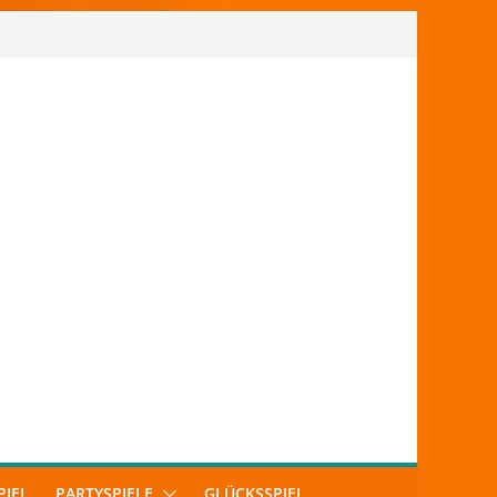
PIEL
PARTYSPIELE
GLÜCKSSPIEL