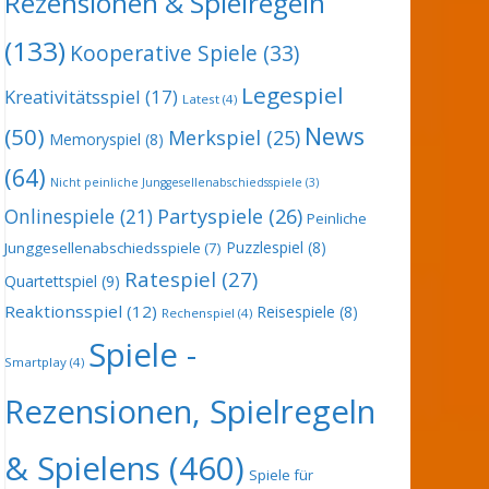
Rezensionen & Spielregeln
(133)
Kooperative Spiele
(33)
Legespiel
Kreativitätsspiel
(17)
Latest
(4)
News
(50)
Merkspiel
(25)
Memoryspiel
(8)
(64)
Nicht peinliche Junggesellenabschiedsspiele
(3)
Onlinespiele
(21)
Partyspiele
(26)
Peinliche
Puzzlespiel
(8)
Junggesellenabschiedsspiele
(7)
Ratespiel
(27)
Quartettspiel
(9)
Reaktionsspiel
(12)
Reisespiele
(8)
Rechenspiel
(4)
Spiele -
Smartplay
(4)
Rezensionen, Spielregeln
& Spielens
(460)
Spiele für