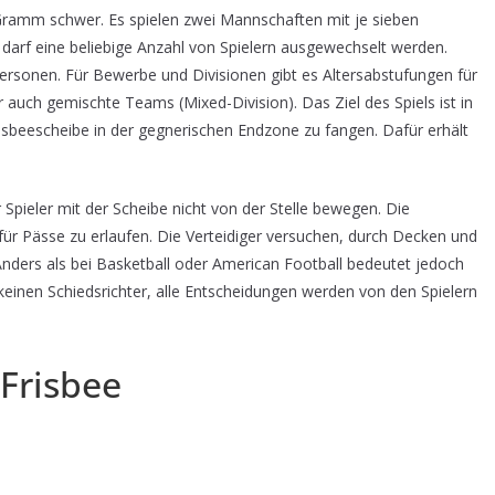
 Gramm schwer. Es spielen zwei Mannschaften mit je sieben
arf eine beliebige Anzahl von Spielern ausgewechselt werden.
rsonen. Für Bewerbe und Divisionen gibt es Altersabstufungen für
auch gemischte Teams (Mixed-Division). Das Ziel des Spiels ist in
isbeescheibe in der gegnerischen Endzone zu fangen. Dafür erhält
er Spieler mit der Scheibe nicht von der Stelle bewegen. Die
ür Pässe zu erlaufen. Die Verteidiger versuchen, durch Decken und
ders als bei Basketball oder American Football bedeutet jedoch
 keinen Schiedsrichter, alle Entscheidungen werden von den Spielern
 Frisbee