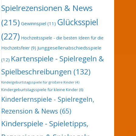
Spielrezensionen & News
(215)
Glücksspiel
Gewinnspiel
(11)
(227)
Hochzeitsspiele - die besten Ideen für die
Junggesellenabschiedsspiele
Hochzeitsfeier
(9)
Kartenspiele - Spielregeln &
(12)
Spielbeschreibungen
(132)
Kindergeburtstagsspiele für größere Kinder
(4)
Kindergeburtstagsspiele für kleine Kinder
(6)
Kinderlernspiele - Spielregeln,
Rezension & News
(65)
Kinderspiele - Spieletipps,