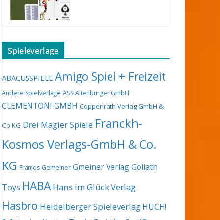
Spieleverlage
Amigo Spiel + Freizeit
ABACUSSPIELE
Andere Spielverlage
ASS Altenburger GmbH
CLEMENTONI GMBH
Coppenrath Verlag GmbH &
Franckh-
Drei Magier Spiele
Co KG
Kosmos Verlags-GmbH & Co.
KG
Gmeiner Verlag
Goliath
Franjos
Gemeiner
HABA
Hans im Glück Verlag
Toys
Hasbro
Heidelberger Spieleverlag
HUCH!