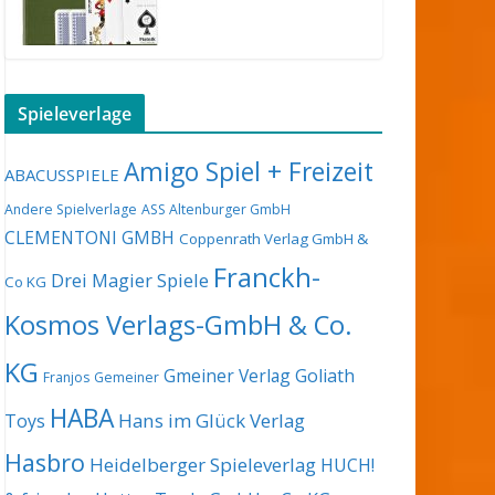
Spieleverlage
Amigo Spiel + Freizeit
ABACUSSPIELE
Andere Spielverlage
ASS Altenburger GmbH
CLEMENTONI GMBH
Coppenrath Verlag GmbH &
Franckh-
Drei Magier Spiele
Co KG
Kosmos Verlags-GmbH & Co.
KG
Gmeiner Verlag
Goliath
Franjos
Gemeiner
HABA
Hans im Glück Verlag
Toys
Hasbro
Heidelberger Spieleverlag
HUCH!