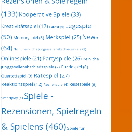
Rezensionen & Spielregeln
(133)
Kooperative Spiele
(33)
Legespiel
Kreativitätsspiel
(17)
Latest
(4)
News
(50)
Merkspiel
(25)
Memoryspiel
(8)
(64)
Nicht peinliche Junggesellenabschiedsspiele
(3)
Onlinespiele
(21)
Partyspiele
(26)
Peinliche
Puzzlespiel
(8)
Junggesellenabschiedsspiele
(7)
Ratespiel
(27)
Quartettspiel
(9)
Reaktionsspiel
(12)
Reisespiele
(8)
Rechenspiel
(4)
Spiele -
Smartplay
(4)
Rezensionen, Spielregeln
& Spielens
(460)
Spiele für