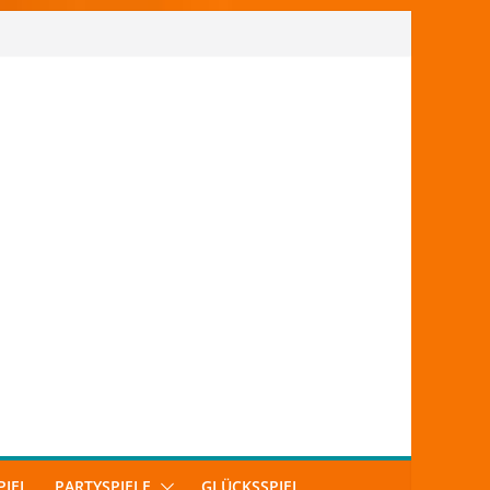
PIEL
PARTYSPIELE
GLÜCKSSPIEL