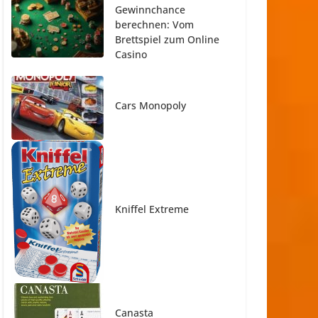
Gewinnchance
berechnen: Vom
Brettspiel zum Online
Casino
Cars Monopoly
Kniffel Extreme
Canasta