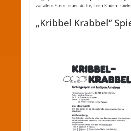
vor allem Eltern freuen dürfte, ihren Kindern spie
„Kribbel Krabbel“ Spi