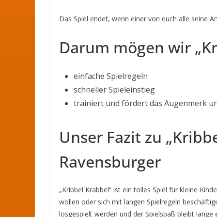
Das Spiel endet, wenn einer von euch alle seine Am
Darum mögen wir „Kr
einfache Spielregeln
schneller Spieleinstieg
trainiert und fördert das Augenmerk u
Unser Fazit zu „Kribb
Ravensburger
„Kribbel Krabbel“ ist ein tolles Spiel für kleine Ki
wollen oder sich mit langen Spielregeln beschäftig
losgespielt werden und der Spielspaß bleibt lange