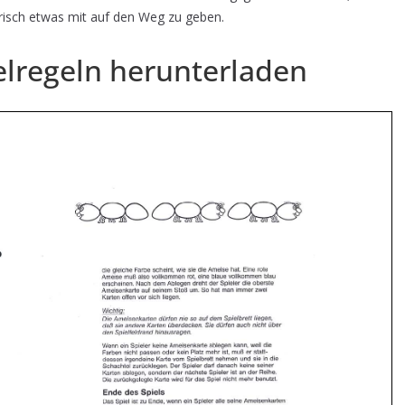
lerisch etwas mit auf den Weg zu geben.
elregeln herunterladen