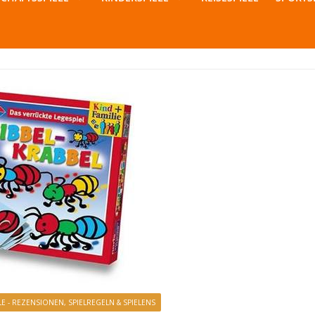
LE - REZENSIONEN, SPIELREGELN & SPIELENS