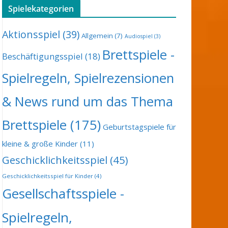
Spielekategorien
Aktionsspiel
(39)
Allgemein
(7)
Audiospiel
(3)
Brettspiele -
Beschäftigungsspiel
(18)
Spielregeln, Spielrezensionen
& News rund um das Thema
Brettspiele
(175)
Geburtstagspiele für
kleine & große Kinder
(11)
Geschicklichkeitsspiel
(45)
Geschicklichkeitsspiel für Kinder
(4)
Gesellschaftsspiele -
Spielregeln,