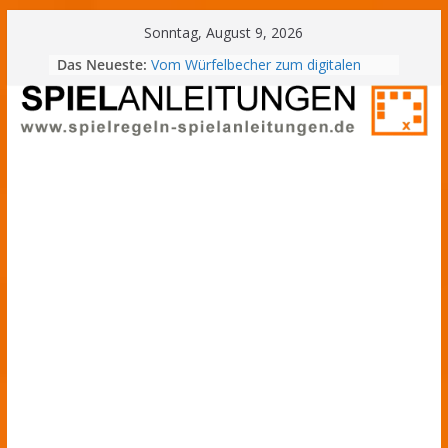
Sonntag, August 9, 2026
Das Neueste:
Vom Würfelbecher zum digitalen
Zufall
Gewinnchance berechnen: Vom
Brettspiel zum Online Casino
5G-Technologie und Echtzeit-
ᐅ
Streaming in modernen
Spielregeln
Wettplattformen
&
Digital Detox vs. Digital
Entertainment: Die richtige Balance
Spielanleitungen
im Alltag finden
–
Tipps für die Entwicklung effektiver
Lerngewohnheiten
Gesellschaftsspiele