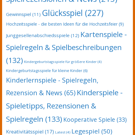
Glücksspiel
(227)
Gewinnspiel
(11)
Hochzeitsspiele - die besten Ideen für die Hochzeitsfeier
(9)
Kartenspiele -
Junggesellenabschiedsspiele
(12)
Spielregeln & Spielbeschreibungen
(132)
Kindergeburtstagsspiele für größere Kinder
(4)
Kindergeburtstagsspiele für kleine Kinder
(6)
Kinderlernspiele - Spielregeln,
Kinderspiele -
Rezension & News
(65)
Spieletipps, Rezensionen &
Spielregeln
(133)
Kooperative Spiele
(33)
Legespiel
(50)
Kreativitätsspiel
(17)
Latest
(4)