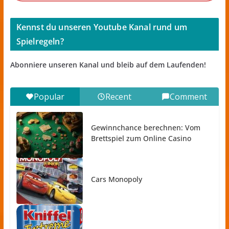
Kennst du unseren Youtube Kanal rund um
Spielregeln?
Abonniere unseren Kanal und bleib auf dem Laufenden!
Popular
Recent
Comment
Gewinnchance berechnen: Vom
Brettspiel zum Online Casino
Cars Monopoly