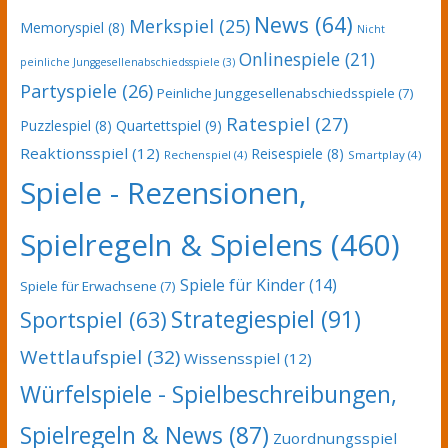
News
(64)
Merkspiel
(25)
Memoryspiel
(8)
Nicht
Onlinespiele
(21)
peinliche Junggesellenabschiedsspiele
(3)
Partyspiele
(26)
Peinliche Junggesellenabschiedsspiele
(7)
Ratespiel
(27)
Puzzlespiel
(8)
Quartettspiel
(9)
Reaktionsspiel
(12)
Reisespiele
(8)
Rechenspiel
(4)
Smartplay
(4)
Spiele - Rezensionen,
Spielregeln & Spielens
(460)
Spiele für Kinder
(14)
Spiele für Erwachsene
(7)
Strategiespiel
(91)
Sportspiel
(63)
Wettlaufspiel
(32)
Wissensspiel
(12)
Würfelspiele - Spielbeschreibungen,
Spielregeln & News
(87)
Zuordnungsspiel