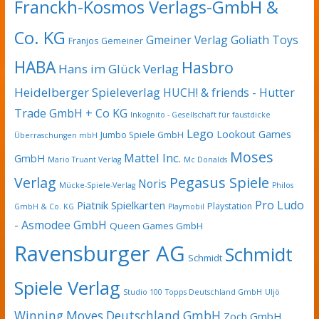
Franckh-Kosmos Verlags-GmbH &
Co. KG
Gmeiner Verlag
Goliath Toys
Franjos
Gemeiner
HABA
Hasbro
Hans im Glück Verlag
Heidelberger Spieleverlag
HUCH! & friends - Hutter
Trade GmbH + Co KG
Inkognito - Gesellschaft für faustdicke
Lego
Lookout Games
Jumbo Spiele GmbH
Überraschungen mbH
Moses
Mattel Inc.
GmbH
Mario Truant Verlag
Mc Donalds
Pegasus Spiele
Verlag
Noris
Mücke-Spiele-Verlag
Philos
Pro Ludo
Piatnik Spielkarten
Playstation
GmbH & Co. KG
Playmobil
- Asmodee GmbH
Queen Games GmbH
Ravensburger AG
Schmidt
Schmidt
Spiele Verlag
Studio 100
Topps Deutschland GmbH
Uljö
Winning Moves Deutschland GmbH
Zoch GmbH