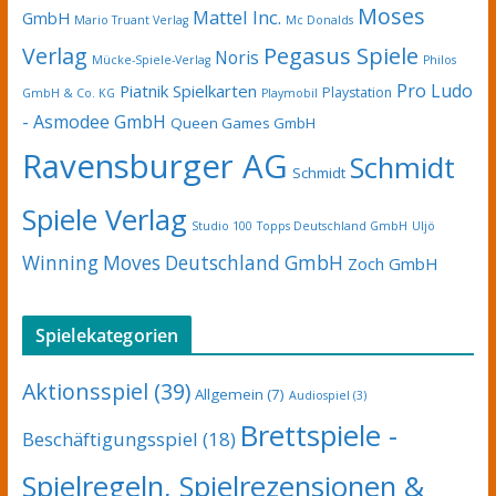
Moses
Mattel Inc.
GmbH
Mario Truant Verlag
Mc Donalds
Pegasus Spiele
Verlag
Noris
Mücke-Spiele-Verlag
Philos
Pro Ludo
Piatnik Spielkarten
Playstation
GmbH & Co. KG
Playmobil
- Asmodee GmbH
Queen Games GmbH
Ravensburger AG
Schmidt
Schmidt
Spiele Verlag
Studio 100
Topps Deutschland GmbH
Uljö
Winning Moves Deutschland GmbH
Zoch GmbH
Spielekategorien
Aktionsspiel
(39)
Allgemein
(7)
Audiospiel
(3)
Brettspiele -
Beschäftigungsspiel
(18)
Spielregeln, Spielrezensionen &