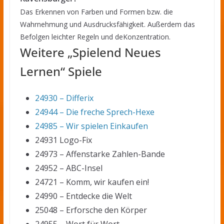
Das Erkennen von Farben und Formen bzw. die
Wahrnehmung und Ausdrucksfähigkeit. Außerdem das
Befolgen leichter Regeln und deKonzentration.
Weitere „Spielend Neues
Lernen“ Spiele
24930 – Differix
24944 – Die freche Sprech-Hexe
24985 – Wir spielen Einkaufen
24931 Logo-Fix
24973 – Affenstarke Zahlen-Bande
24952 – ABC-Insel
24721 – Komm, wir kaufen ein!
24990 – Entdecke die Welt
25048 – Erforsche den Körper