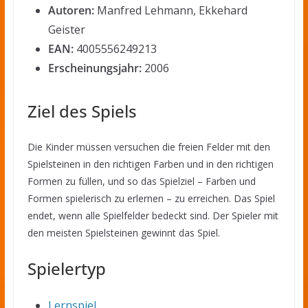
Autoren:
Manfred Lehmann, Ekkehard
Geister
EAN:
4005556249213
Erscheinungsjahr:
2006
Ziel des Spiels
Die Kinder müssen versuchen die freien Felder mit den
Spielsteinen in den richtigen Farben und in den richtigen
Formen zu füllen, und so das Spielziel – Farben und
Formen spielerisch zu erlernen – zu erreichen. Das Spiel
endet, wenn alle Spielfelder bedeckt sind. Der Spieler mit
den meisten Spielsteinen gewinnt das Spiel.
Spielertyp
Lernspiel