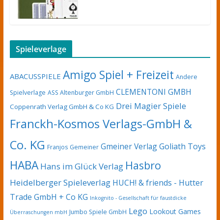
Spieleverlage
Amigo Spiel + Freizeit
ABACUSSPIELE
Andere
CLEMENTONI GMBH
Spielverlage
ASS Altenburger GmbH
Drei Magier Spiele
Coppenrath Verlag GmbH & Co KG
Franckh-Kosmos Verlags-GmbH &
Co. KG
Gmeiner Verlag
Goliath Toys
Franjos
Gemeiner
HABA
Hasbro
Hans im Glück Verlag
Heidelberger Spieleverlag
HUCH! & friends - Hutter
Trade GmbH + Co KG
Inkognito - Gesellschaft für faustdicke
Lego
Lookout Games
Jumbo Spiele GmbH
Überraschungen mbH