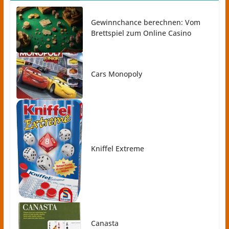
Gewinnchance berechnen: Vom
Brettspiel zum Online Casino
Cars Monopoly
Kniffel Extreme
Canasta