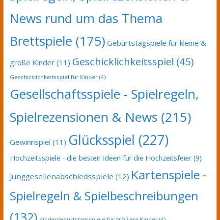
News rund um das Thema
Brettspiele
(175)
Geburtstagspiele für kleine &
Geschicklichkeitsspiel
(45)
große Kinder
(11)
Geschicklichkeitsspiel für Kinder
(4)
Gesellschaftsspiele - Spielregeln,
Spielrezensionen & News
(215)
Glücksspiel
(227)
Gewinnspiel
(11)
Hochzeitsspiele - die besten Ideen für die Hochzeitsfeier
(9)
Kartenspiele -
Junggesellenabschiedsspiele
(12)
Spielregeln & Spielbeschreibungen
(132)
Kindergeburtstagsspiele für größere Kinder
(4)