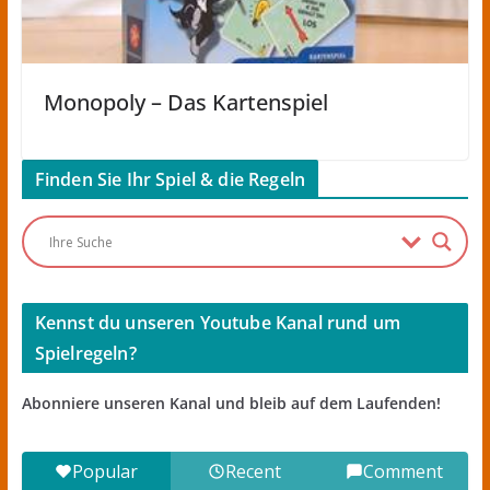
Monopoly – Das Kartenspiel
Finden Sie Ihr Spiel & die Regeln
Kennst du unseren Youtube Kanal rund um
Spielregeln?
Abonniere unseren Kanal und bleib auf dem Laufenden!
Popular
Recent
Comment