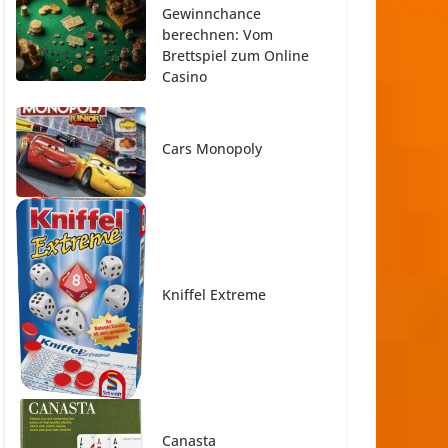
Gewinnchance
berechnen: Vom
Brettspiel zum Online
Casino
Cars Monopoly
Kniffel Extreme
Canasta