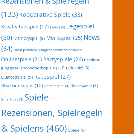
Rezensionen & Spielregeln
(133)
Kooperative Spiele
(33)
Legespiel
Kreativitätsspiel
(17)
Latest
(4)
News
(50)
Merkspiel
(25)
Memoryspiel
(8)
(64)
Nicht peinliche Junggesellenabschiedsspiele
(3)
Onlinespiele
(21)
Partyspiele
(26)
Peinliche
Puzzlespiel
(8)
Junggesellenabschiedsspiele
(7)
Ratespiel
(27)
Quartettspiel
(9)
Reaktionsspiel
(12)
Reisespiele
(8)
Rechenspiel
(4)
Spiele -
Smartplay
(4)
Rezensionen, Spielregeln
& Spielens
(460)
Spiele für