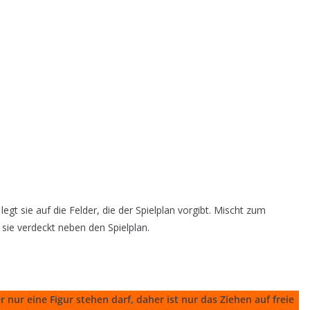
legt sie auf die Felder, die der Spielplan vorgibt. Mischt zum
 sie verdeckt neben den Spielplan.
 nur eine Figur stehen darf, daher ist nur das Ziehen auf freie