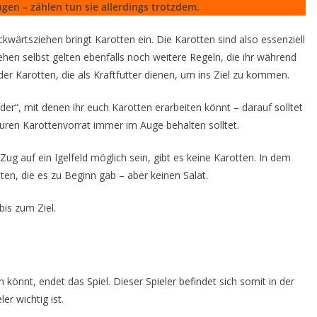
gen – zählen tun sie allerdings trotzdem.
wärtsziehen bringt Karotten ein. Die Karotten sind also essenziell
en selbst gelten ebenfalls noch weitere Regeln, die ihr während
der Karotten, die als Kraftfutter dienen, um ins Ziel zu kommen.
lder“, mit denen ihr euch Karotten erarbeiten könnt – darauf solltet
euren Karottenvorrat immer im Auge behalten solltet.
ug auf ein Igelfeld möglich sein, gibt es keine Karotten. In dem
ten, die es zu Beginn gab – aber keinen Salat.
bis zum Ziel.
 könnt, endet das Spiel. Dieser Spieler befindet sich somit in der
er wichtig ist.