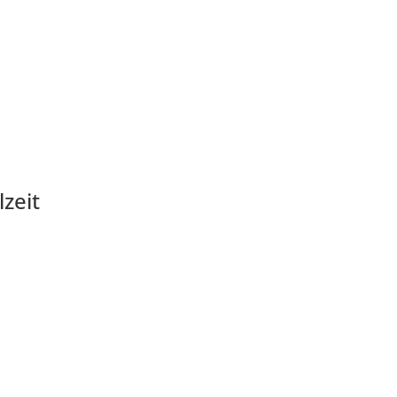
lzeit