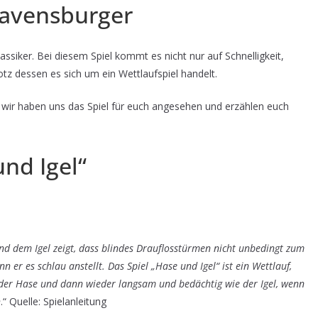
Ravensburger
assiker. Bei diesem Spiel kommt es nicht nur auf Schnelligkeit,
otz dessen es sich um ein Wettlaufspiel handelt.
 wir haben uns das Spiel für euch angesehen und erzählen euch
und Igel“
d dem Igel zeigt, dass blindes Drauflosstürmen nicht unbedingt zum
 er es schlau anstellt. Das Spiel „Hase und Igel“ ist ein Wettlauf,
 der Hase und dann wieder langsam und bedächtig wie der Igel, wenn
h
.“ Quelle: Spielanleitung