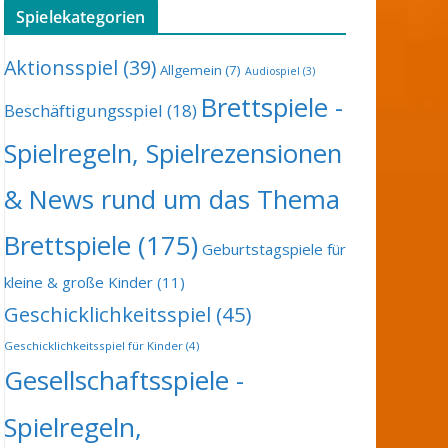
Spielekategorien
Aktionsspiel
(39)
Allgemein
(7)
Audiospiel
(3)
Brettspiele -
Beschäftigungsspiel
(18)
Spielregeln, Spielrezensionen
& News rund um das Thema
Brettspiele
(175)
Geburtstagspiele für
kleine & große Kinder
(11)
Geschicklichkeitsspiel
(45)
Geschicklichkeitsspiel für Kinder
(4)
Gesellschaftsspiele -
Spielregeln,