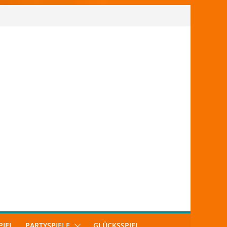
PIEL
PARTYSPIELE
GLÜCKSSPIEL