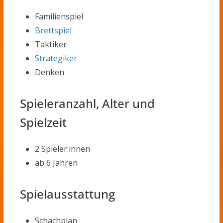
Familienspiel
Brettspiel
Taktiker
Strategiker
Denken
Spieleranzahl, Alter und
Spielzeit
2 Spieler:innen
ab 6 Jahren
Spielausstattung
Schachplan