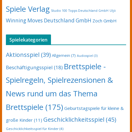
Spiele Verlag
Studio 100
Topps Deutschland GmbH
Uljö
Winning Moves Deutschland GmbH
Zoch GmbH
Spielekategorien
Aktionsspiel
(39)
Allgemein
(7)
Audiospiel
(3)
Brettspiele -
Beschäftigungsspiel
(18)
Spielregeln, Spielrezensionen &
News rund um das Thema
Brettspiele
(175)
Geburtstagspiele für kleine &
Geschicklichkeitsspiel
(45)
große Kinder
(11)
Geschicklichkeitsspiel für Kinder
(4)