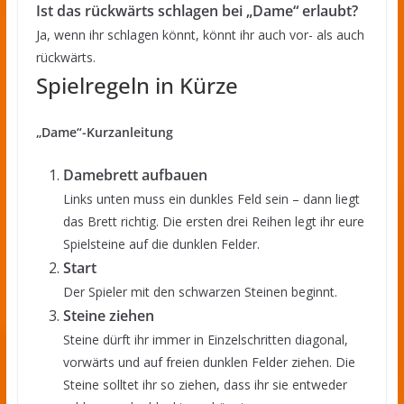
Ist das rückwärts schlagen bei „Dame“ erlaubt?
Ja, wenn ihr schlagen könnt, könnt ihr auch vor- als auch
rückwärts.
Spielregeln in Kürze
„Dame“-Kurzanleitung
Damebrett aufbauen
Links unten muss ein dunkles Feld sein – dann liegt
das Brett richtig. Die ersten drei Reihen legt ihr eure
Spielsteine auf die dunklen Felder.
Start
Der Spieler mit den schwarzen Steinen beginnt.
Steine ziehen
Steine dürft ihr immer in Einzelschritten diagonal,
vorwärts und auf freien dunklen Felder ziehen. Die
Steine solltet ihr so ziehen, dass ihr sie entweder