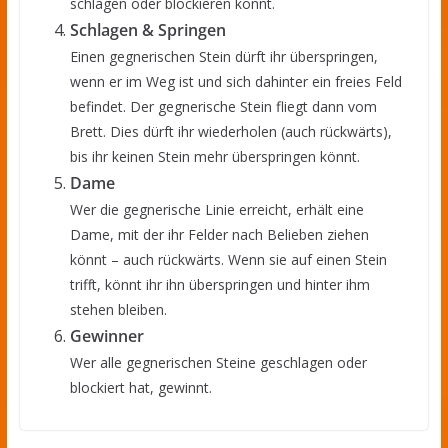
schlagen oder blockieren könnt.
Schlagen & Springen
Einen gegnerischen Stein dürft ihr überspringen,
wenn er im Weg ist und sich dahinter ein freies Feld
befindet. Der gegnerische Stein fliegt dann vom
Brett. Dies dürft ihr wiederholen (auch rückwärts),
bis ihr keinen Stein mehr überspringen könnt.
Dame
Wer die gegnerische Linie erreicht, erhält eine
Dame, mit der ihr Felder nach Belieben ziehen
könnt – auch rückwärts. Wenn sie auf einen Stein
trifft, könnt ihr ihn überspringen und hinter ihm
stehen bleiben.
Gewinner
Wer alle gegnerischen Steine geschlagen oder
blockiert hat, gewinnt.