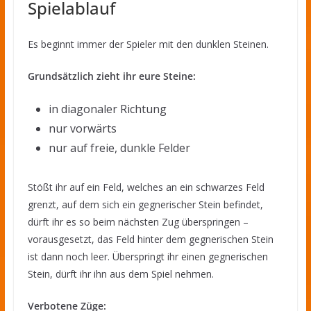
Spielablauf
Es beginnt immer der Spieler mit den dunklen Steinen.
Grundsätzlich zieht ihr eure Steine:
in diagonaler Richtung
nur vorwärts
nur auf freie, dunkle Felder
Stößt ihr auf ein Feld, welches an ein schwarzes Feld
grenzt, auf dem sich ein gegnerischer Stein befindet,
dürft ihr es so beim nächsten Zug überspringen –
vorausgesetzt, das Feld hinter dem gegnerischen Stein
ist dann noch leer. Überspringt ihr einen gegnerischen
Stein, dürft ihr ihn aus dem Spiel nehmen.
Verbotene Züge: