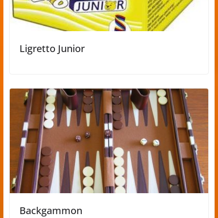
Ligretto Junior
Backgammon