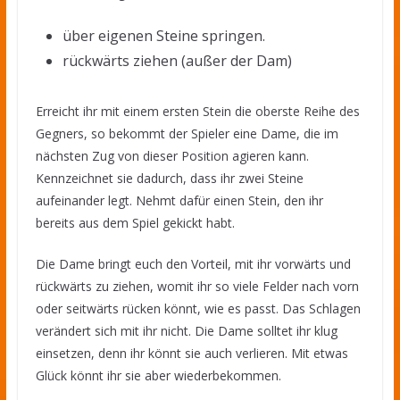
über eigenen Steine springen.
rückwärts ziehen (außer der Dam)
Erreicht ihr mit einem ersten Stein die oberste Reihe des
Gegners, so bekommt der Spieler eine Dame, die im
nächsten Zug von dieser Position agieren kann.
Kennzeichnet sie dadurch, dass ihr zwei Steine
aufeinander legt. Nehmt dafür einen Stein, den ihr
bereits aus dem Spiel gekickt habt.
Die Dame bringt euch den Vorteil, mit ihr vorwärts und
rückwärts zu ziehen, womit ihr so viele Felder nach vorn
oder seitwärts rücken könnt, wie es passt. Das Schlagen
verändert sich mit ihr nicht. Die Dame solltet ihr klug
einsetzen, denn ihr könnt sie auch verlieren. Mit etwas
Glück könnt ihr sie aber wiederbekommen.