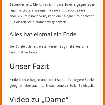
Besonderheit:
Merkt ihr nicht, dass ihr eine gegnerische
Figur hättet überspringen können, und rückt einen
anderen Stein nach vorn, kann euer Gegner im nächsten
Zug diesen Stein einfach wegnehmen.
Alles hat einmal ein Ende
Der Spieler, der als erster keinen Zug mehr ausführen
kann, hat verloren.
Unser Fazit
Kinderleichte Regeln und somit schon für jüngere Spieler
geeignet, aber auch für Erwachsene ein toller Spielspaß.
Video zu „Dame“