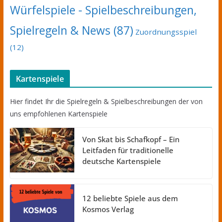
Würfelspiele - Spielbeschreibungen,
Spielregeln & News
(87)
Zuordnungsspiel
(12)
Kartenspiele
Hier findet Ihr die Spielregeln & Spielbeschreibungen der von
uns empfohlenen Kartenspiele
Von Skat bis Schafkopf – Ein
Leitfaden für traditionelle
deutsche Kartenspiele
12 beliebte Spiele aus dem
Kosmos Verlag