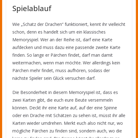
Spielablauf
Wie „Schatz der Drachen“ funktioniert, kennt ihr vielleicht
schon, denn es handelt sich um ein klassisches
Memoryspiel. Wer an der Reihe ist, darf eine Karte
aufdecken und muss dazu eine passende zweite Karte
finden. So lange er Pärchen findet, darf man damit
weitermachen, wenn man möchte. Wer allerdings kein
Pärchen mehr findet, muss aufhören, sodass der
nächste Spieler sein Glück versuchen darf.
Die Besonderheit in diesem Memoryspiel ist, dass es
zwei Karten gibt, die euch eure Beute versemmeln
können. Deckt ihr eine Karte auf, auf der eine Spinne
oder ein Drache mit Schätzen zu sehen ist, müsst ihr alle
Karten wieder umdrehen. Merkt euch also nicht nur, wo
mögliche Pärchen zu finden sind, sondern auch, wo die