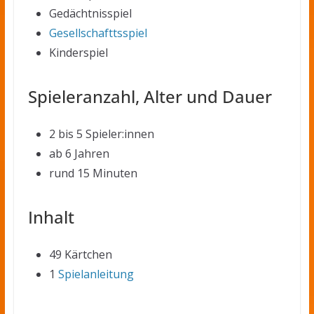
Gedächtnisspiel
G
esellschafttsspiel
Kinderspiel
Spieleranzahl, Alter und Dauer
2 bis 5 Spieler:innen
ab 6 Jahren
rund 15 Minuten
Inhalt
49 Kärtchen
1
Spielanleitung