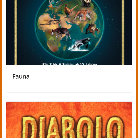
Fauna