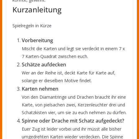
Kurzanleitung
Spielregeln in Kürze
Vorbereitung
Mischt die Karten und legt sie verdeckt in einem 7 x
7 Karten-Quadrat zwischen euch.
Schätze aufdecken
Wer an der Reihe ist, deckt Karte für Karte auf,
solange er dieselben Motive findet.
Karten nehmen
Von den Diamantringe und Drachen braucht ihr eine
Karte, von pielsachen zwei, Kerzenleuchter drei und
Schatzkisten vier, um sie zu euch nehmen zu dürfen.
Spinne oder Drache mit Schatz aufgedeckt?
Euer Zug ist leider vorbei und ihr müsst alle bisher
umgedrehten Karten wieder verdecken. Die Spinne