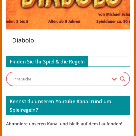
Diabolo
Finden Sie Ihr Spiel & die Regeln
Kennst du unseren Youtube Kanal rund um
Spielregeln?
Abonniere unseren Kanal und bleib auf dem Laufenden!