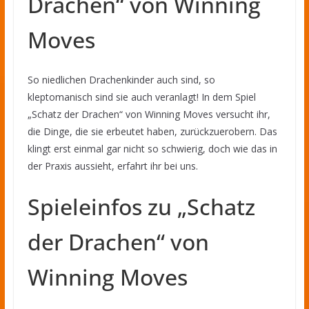
Drachen“ von Winning
Moves
So niedlichen Drachenkinder auch sind, so
kleptomanisch sind sie auch veranlagt! In dem Spiel
„Schatz der Drachen“ von Winning Moves versucht ihr,
die Dinge, die sie erbeutet haben, zurückzuerobern. Das
klingt erst einmal gar nicht so schwierig, doch wie das in
der Praxis aussieht, erfahrt ihr bei uns.
Spieleinfos zu „Schatz
der Drachen“ von
Winning Moves