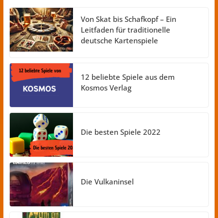
Von Skat bis Schafkopf – Ein
Leitfaden für traditionelle
deutsche Kartenspiele
12 beliebte Spiele aus dem
Kosmos Verlag
Die besten Spiele 2022
Die Vulkaninsel