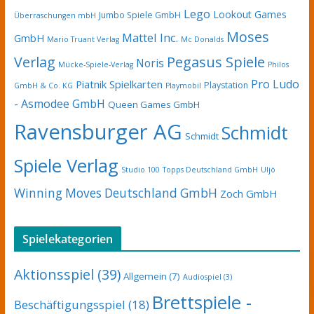
Lego
Lookout Games
Jumbo Spiele GmbH
Überraschungen mbH
Moses
Mattel Inc.
GmbH
Mario Truant Verlag
Mc Donalds
Pegasus Spiele
Verlag
Noris
Mücke-Spiele-Verlag
Philos
Pro Ludo
Piatnik Spielkarten
Playstation
GmbH & Co. KG
Playmobil
- Asmodee GmbH
Queen Games GmbH
Ravensburger AG
Schmidt
Schmidt
Spiele Verlag
Studio 100
Topps Deutschland GmbH
Uljö
Winning Moves Deutschland GmbH
Zoch GmbH
Spielekategorien
Aktionsspiel
(39)
Allgemein
(7)
Audiospiel
(3)
Brettspiele -
Beschäftigungsspiel
(18)