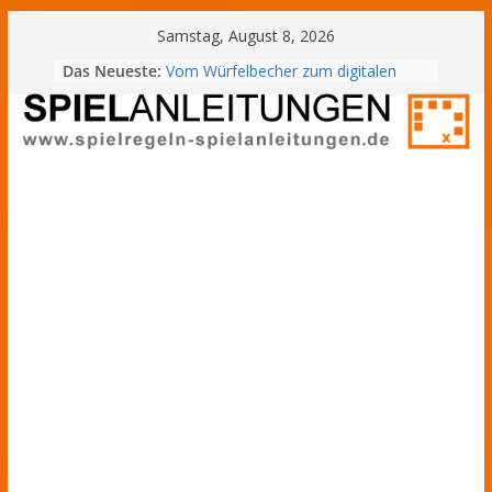
Samstag, August 8, 2026
Das Neueste:
Tipps für die Entwicklung effektiver
Lerngewohnheiten
Vom Würfelbecher zum digitalen
Zufall
Gewinnchance berechnen: Vom
ᐅ
Brettspiel zum Online Casino
Spielregeln
5G-Technologie und Echtzeit-
&
Streaming in modernen
Wettplattformen
Spielanleitungen
Digital Detox vs. Digital
–
Entertainment: Die richtige Balance
im Alltag finden
Gesellschaftsspiele