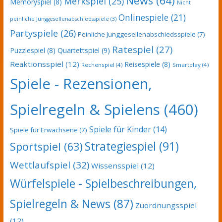
News
(64)
Merkspiel
(25)
Memoryspiel
(8)
Nicht
Onlinespiele
(21)
peinliche Junggesellenabschiedsspiele
(3)
Partyspiele
(26)
Peinliche Junggesellenabschiedsspiele
(7)
Ratespiel
(27)
Puzzlespiel
(8)
Quartettspiel
(9)
Reaktionsspiel
(12)
Reisespiele
(8)
Rechenspiel
(4)
Smartplay
(4)
Spiele - Rezensionen,
Spielregeln & Spielens
(460)
Spiele für Kinder
(14)
Spiele für Erwachsene
(7)
Strategiespiel
(91)
Sportspiel
(63)
Wettlaufspiel
(32)
Wissensspiel
(12)
Würfelspiele - Spielbeschreibungen,
Spielregeln & News
(87)
Zuordnungsspiel
(12)