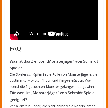
FAQ
Was ist das Ziel von „Monsterjäger“ von Schmidt
Spiele?
Die Spieler schlüpfen in die Rolle von Monsterjägern, die
bestimmte Monster finden und fangen müssen. Wer
zuerst die 5 gesuchten Monster gefangen hat, gewinnt.
Für wen ist „Monsterjäger“ von Schmidt Spiele
geeignet?
Vor allem für Kinder, die nicht gerne viele Regeln lernen