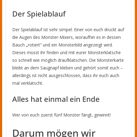
Der Spielablauf
Der Spielablauf ist sehr simpel: Einer von euch drückt auf
die Augen des Monster-Mixers, woraufhin es in dessen
Bauch „rotiert“ und ein Monsterbild angezeigt wird.
Dieses müsst ihr finden und mit eurer Monsterklatsche
so schnell wie möglich draufklatschen. Die Monsterkarte
bleibt an dem Saugnapf kleben und gehört somit euch –
allerdings ist nicht ausgeschlossen, dass ihr euch auch
mal verklatscht.
Alles hat einmal ein Ende
Wer von euch zuerst fünf Monster fängt, gewinnt!
Darum mögen wir