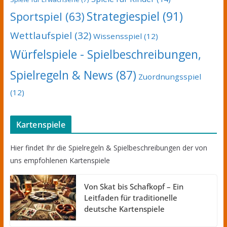
Strategiespiel
(91)
Sportspiel
(63)
Wettlaufspiel
(32)
Wissensspiel
(12)
Würfelspiele - Spielbeschreibungen,
Spielregeln & News
(87)
Zuordnungsspiel
(12)
Kartenspiele
Hier findet Ihr die Spielregeln & Spielbeschreibungen der von
uns empfohlenen Kartenspiele
Von Skat bis Schafkopf – Ein
Leitfaden für traditionelle
deutsche Kartenspiele