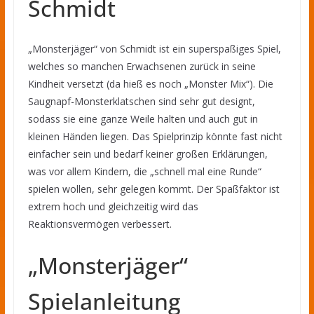
Schmidt
„Monsterjäger“ von Schmidt ist ein superspaßiges Spiel,
welches so manchen Erwachsenen zurück in seine
Kindheit versetzt (da hieß es noch „Monster Mix“). Die
Saugnapf-Monsterklatschen sind sehr gut designt,
sodass sie eine ganze Weile halten und auch gut in
kleinen Händen liegen. Das Spielprinzip könnte fast nicht
einfacher sein und bedarf keiner großen Erklärungen,
was vor allem Kindern, die „schnell mal eine Runde“
spielen wollen, sehr gelegen kommt. Der Spaßfaktor ist
extrem hoch und gleichzeitig wird das
Reaktionsvermögen verbessert.
„Monsterjäger“
Spielanleitung