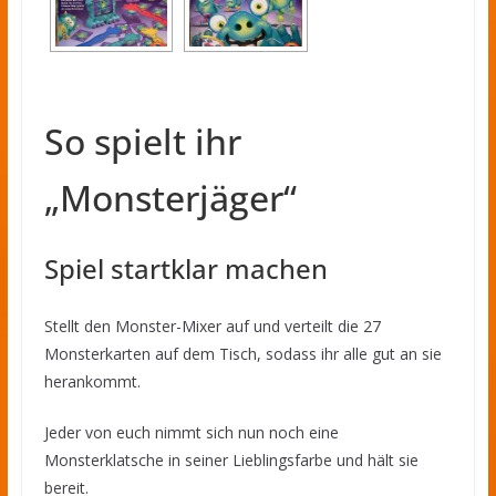
So spielt ihr
„Monsterjäger“
Spiel startklar machen
Stellt den Monster-Mixer auf und verteilt die 27
Monsterkarten auf dem Tisch, sodass ihr alle gut an sie
herankommt.
Jeder von euch nimmt sich nun noch eine
Monsterklatsche in seiner Lieblingsfarbe und hält sie
bereit.