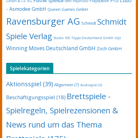
Pro Ludo
Piatnik Spielkarten
Playstation
GmbH & Co. KG
Playmobil
- Asmodee GmbH
Queen Games GmbH
Ravensburger AG
Schmidt
Schmidt
Spiele Verlag
Studio 100
Topps Deutschland GmbH
Uljö
Winning Moves Deutschland GmbH
Zoch GmbH
Spielekategorien
Aktionsspiel
(39)
Allgemein
(7)
Audiospiel
(3)
Brettspiele -
Beschäftigungsspiel
(18)
Spielregeln, Spielrezensionen &
News rund um das Thema