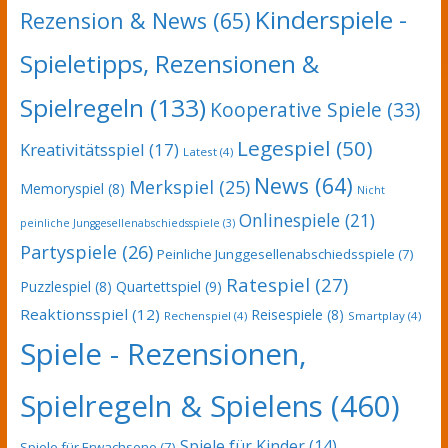
Kinderspiele -
Rezension & News
(65)
Spieletipps, Rezensionen &
Spielregeln
(133)
Kooperative Spiele
(33)
Legespiel
(50)
Kreativitätsspiel
(17)
Latest
(4)
News
(64)
Merkspiel
(25)
Memoryspiel
(8)
Nicht
Onlinespiele
(21)
peinliche Junggesellenabschiedsspiele
(3)
Partyspiele
(26)
Peinliche Junggesellenabschiedsspiele
(7)
Ratespiel
(27)
Puzzlespiel
(8)
Quartettspiel
(9)
Reaktionsspiel
(12)
Reisespiele
(8)
Rechenspiel
(4)
Smartplay
(4)
Spiele - Rezensionen,
Spielregeln & Spielens
(460)
Spiele für Kinder
(14)
Spiele für Erwachsene
(7)