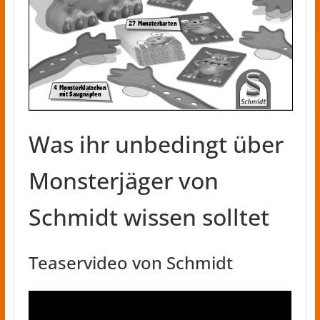
Was ihr unbedingt über
Monsterjäger von
Schmidt wissen solltet
Teaservideo von Schmidt