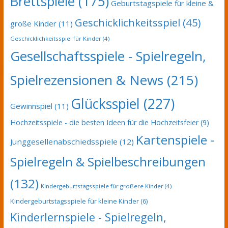
Brettspiele
(175)
Geburtstagspiele für kleine &
Geschicklichkeitsspiel
(45)
große Kinder
(11)
Geschicklichkeitsspiel für Kinder
(4)
Gesellschaftsspiele - Spielregeln,
Spielrezensionen & News
(215)
Glücksspiel
(227)
Gewinnspiel
(11)
Hochzeitsspiele - die besten Ideen für die Hochzeitsfeier
(9)
Kartenspiele -
Junggesellenabschiedsspiele
(12)
Spielregeln & Spielbeschreibungen
(132)
Kindergeburtstagsspiele für größere Kinder
(4)
Kindergeburtstagsspiele für kleine Kinder
(6)
Kinderlernspiele - Spielregeln,