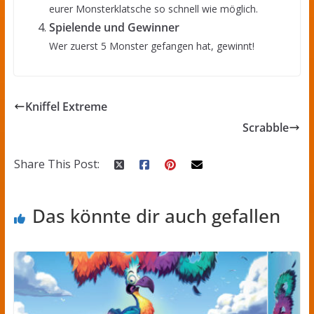
eurer Monsterklatsche so schnell wie möglich.
Spielende und Gewinner
Wer zuerst 5 Monster gefangen hat, gewinnt!
Kniffel Extreme
Scrabble
Share This Post:
Das könnte dir auch gefallen