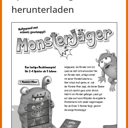
herunterladen