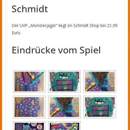
Schmidt
Der UVP „Monsterjäger“ liegt im Schmidt Shop bei 21,99
Euro.
Eindrücke vom Spiel