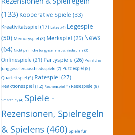
Rezensionen & Spielregeln
(133)
Kooperative Spiele
(33)
Legespiel
Kreativitätsspiel
(17)
Latest
(4)
News
(50)
Merkspiel
(25)
Memoryspiel
(8)
(64)
Nicht peinliche Junggesellenabschiedsspiele
(3)
Onlinespiele
(21)
Partyspiele
(26)
Peinliche
Puzzlespiel
(8)
Junggesellenabschiedsspiele
(7)
Ratespiel
(27)
Quartettspiel
(9)
Reaktionsspiel
(12)
Reisespiele
(8)
Rechenspiel
(4)
Spiele -
Smartplay
(4)
Rezensionen, Spielregeln
& Spielens
(460)
Spiele für