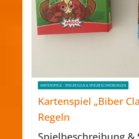
KARTENSPIELE - SPIELREGELN & SPIELBESCHREIBUNGEN
Kartenspiel „Biber C
Regeln
Spielbeschreibung & 