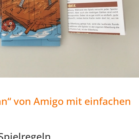
lan“ von Amigo mit einfachen
Spielregeln