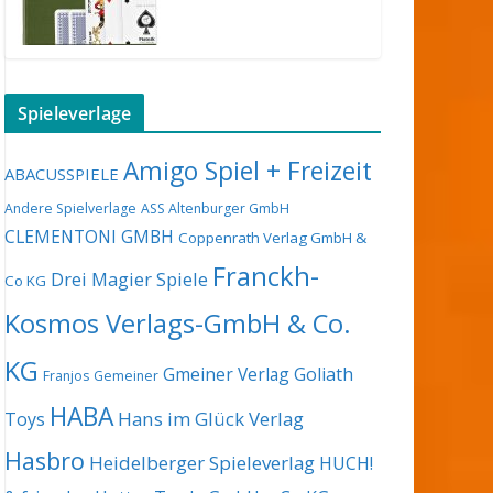
Spieleverlage
Amigo Spiel + Freizeit
ABACUSSPIELE
Andere Spielverlage
ASS Altenburger GmbH
CLEMENTONI GMBH
Coppenrath Verlag GmbH &
Franckh-
Drei Magier Spiele
Co KG
Kosmos Verlags-GmbH & Co.
KG
Gmeiner Verlag
Goliath
Franjos
Gemeiner
HABA
Hans im Glück Verlag
Toys
Hasbro
Heidelberger Spieleverlag
HUCH!