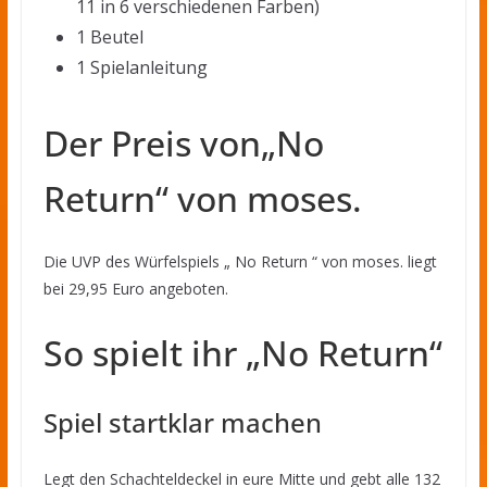
11 in 6 verschiedenen Farben)
1 Beutel
1 Spielanleitung
Der Preis von„No
Return“ von moses.
Die UVP des Würfelspiels „ No Return “ von moses. liegt
bei 29,95 Euro angeboten.
So spielt ihr „No Return“
Spiel startklar machen
Legt den Schachteldeckel in eure Mitte und gebt alle 132