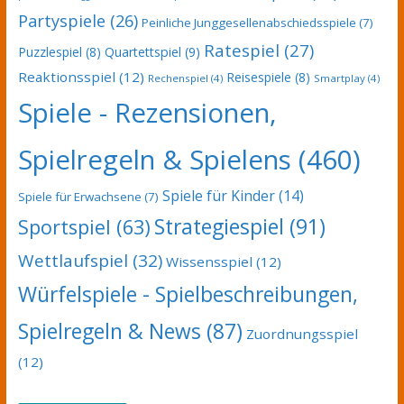
Partyspiele
(26)
Peinliche Junggesellenabschiedsspiele
(7)
Ratespiel
(27)
Puzzlespiel
(8)
Quartettspiel
(9)
Reaktionsspiel
(12)
Reisespiele
(8)
Rechenspiel
(4)
Smartplay
(4)
Spiele - Rezensionen,
Spielregeln & Spielens
(460)
Spiele für Kinder
(14)
Spiele für Erwachsene
(7)
Strategiespiel
(91)
Sportspiel
(63)
Wettlaufspiel
(32)
Wissensspiel
(12)
Würfelspiele - Spielbeschreibungen,
Spielregeln & News
(87)
Zuordnungsspiel
(12)