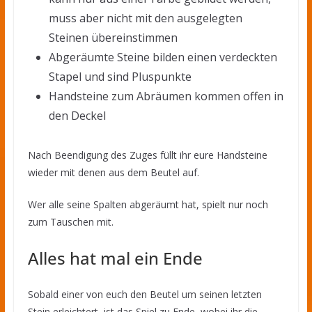
muss aber nicht mit den ausgelegten
Steinen übereinstimmen
Abgeräumte Steine bilden einen verdeckten
Stapel und sind Pluspunkte
Handsteine zum Abräumen kommen offen in
den Deckel
Nach Beendigung des Zuges füllt ihr eure Handsteine
wieder mit denen aus dem Beutel auf.
Wer alle seine Spalten abgeräumt hat, spielt nur noch
zum Tauschen mit.
Alles hat mal ein Ende
Sobald einer von euch den Beutel um seinen letzten
Stein erleichtert, ist das Spiel zu Ende, wobei ihr die