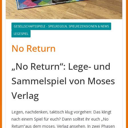
GESELLSCHAFTSSPIELE - SPIELREGELN, SPIELREZENSIONEN & NEWS
LEGESPIEL
No Return
„No Return“: Lege- und
Sammelspiel von Moses
Verlag
Legen, nachdenken, taktisch klug vorgehen: Das klingt
nach einem Spiel für euch? Dann solltet ihr euch „No
Return“aus dem moses. Verlag ansehen. In zwei Phasen