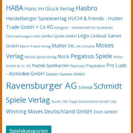
HABA
Hasbro
Hans im Glück Verlag
Heidelberger Spieleverlag
HUCH! & friends - Hutter
Trade GmbH + Co KG
Inkognito - Gesellschaft für faustdicke
Lego
Lookout Games
Jumbo Spiele GmbH
Überraschungen mbH
Moses
Mattel Inc.
GmbH
Mario Truant Verlag
Mc Donalds
Pegasus Spiele
Verlag
Noris
Mücke-Spiele-Verlag
Philos
Pro Ludo
Piatnik Spielkarten
Playstation
GmbH & Co. KG
Playmobil
- Asmodee GmbH
Queen Games GmbH
Ravensburger AG
Schmidt
Schmidt
Spiele Verlag
Studio 100
Topps Deutschland GmbH
Uljö
Winning Moves Deutschland GmbH
Zoch GmbH
Spielekategorien