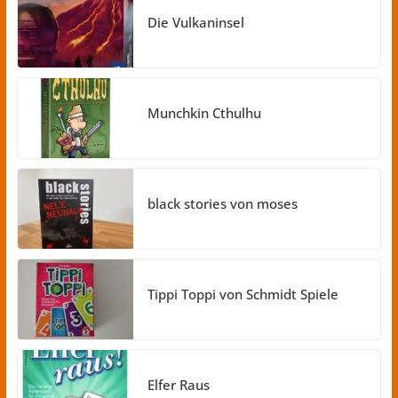
Die Vulkaninsel
Munchkin Cthulhu
black stories von moses
Tippi Toppi von Schmidt Spiele
Elfer Raus