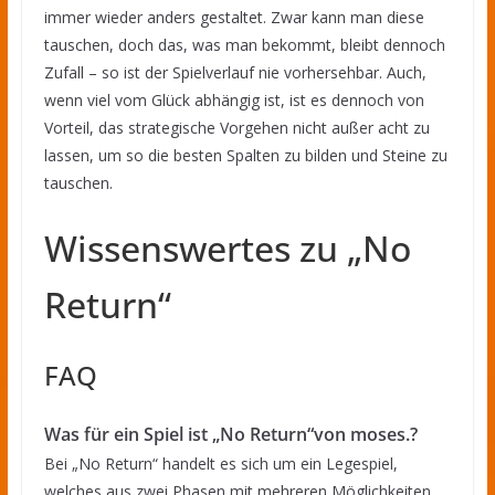
immer wieder anders gestaltet. Zwar kann man diese
tauschen, doch das, was man bekommt, bleibt dennoch
Zufall – so ist der Spielverlauf nie vorhersehbar. Auch,
wenn viel vom Glück abhängig ist, ist es dennoch von
Vorteil, das strategische Vorgehen nicht außer acht zu
lassen, um so die besten Spalten zu bilden und Steine zu
tauschen.
Wissenswertes zu „No
Return“
FAQ
Was für ein Spiel ist „No Return“von
moses.
?
Bei „No Return“ handelt es sich um ein Legespiel,
welches aus zwei Phasen mit mehreren Möglichkeiten