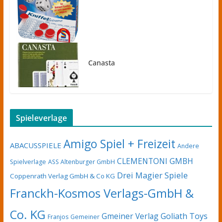
Canasta
Spieleverlage
Amigo Spiel + Freizeit
ABACUSSPIELE
Andere
CLEMENTONI GMBH
Spielverlage
ASS Altenburger GmbH
Drei Magier Spiele
Coppenrath Verlag GmbH & Co KG
Franckh-Kosmos Verlags-GmbH &
Co. KG
Gmeiner Verlag
Goliath Toys
Franjos
Gemeiner