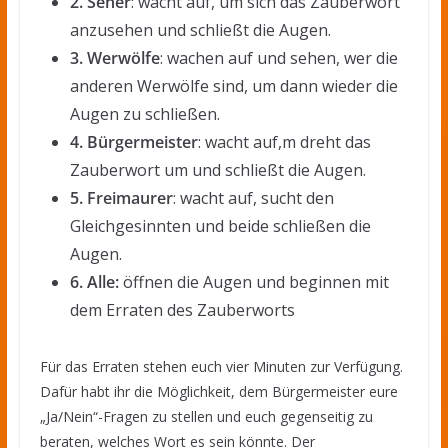
2. Seher
: wacht auf, um sich das Zauberwort
anzusehen und schließt die Augen.
3. Werwölfe
: wachen auf und sehen, wer die
anderen Werwölfe sind, um dann wieder die
Augen zu schließen.
4. Bürgermeister
: wacht auf,m dreht das
Zauberwort um und schließt die Augen.
5. Freimaurer
: wacht auf, sucht den
Gleichgesinnten und beide schließen die
Augen.
6. Alle:
öffnen die Augen und beginnen mit
dem Erraten des Zauberworts
Für das Erraten stehen euch vier Minuten zur Verfügung.
Dafür habt ihr die Möglichkeit, dem Bürgermeister eure
„Ja/Nein“-Fragen zu stellen und euch gegenseitig zu
beraten, welches Wort es sein könnte. Der