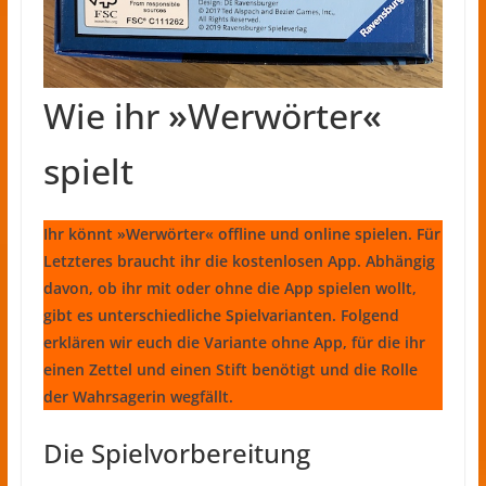
Wie ihr
»
Werwörter
«
spielt
Ihr könnt »Werwörter« offline und online spielen. Für
Letzteres braucht ihr die kostenlosen App. Abhängig
davon, ob ihr mit oder ohne die App spielen wollt,
gibt es unterschiedliche Spielvarianten. Folgend
erklären wir euch die Variante ohne App, für die ihr
einen Zettel und einen Stift benötigt und die Rolle
der Wahrsagerin wegfällt.
Die Spielvorbereitung