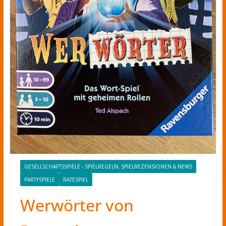
GESELLSCHAFTSSPIELE - SPIELREGELN, SPIELREZENSIONEN & NEWS
PARTYSPIELE
RATESPIEL
Werwörter von