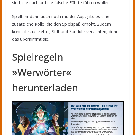
sind, die euch auf die falsche Fährte führen wollen.
Spielt ihr dann auch noch mit der App, gibt es eine
zusätzliche Rolle, die den Spielspaß erhöht. Zudem
könnt ihr auf Zettel, Stift und Sanduhr verzichten, denn
das übernimmt sie.
Spielregeln
»
Werwörter
«
herunterladen