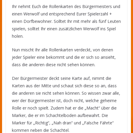
Ihr nehmt Euch die Rollenkarten des Bürgermeisters und
einen Werwolf und entsprechend Eurer Spielerzahl +
einen Dorfbewohner. Solltet Ihr mit mehr als fünf Leuten
spielen, solltet Ihr einen zusätzlichen Werwolf ins Spiel
holen.
Nun mischt Ihr alle Rollenkarten verdeckt, von denen
jeder Spieler eine bekommt und die er sich so ansieht,
dass die anderen diese nicht sehen können.
Der Bürgermeister deckt seine Karte auf, nimmt die
Karten aus der Mitte und schaut sich diese so an, dass
die anderen sie nicht sehen können. So wissen zwar alle,
wer der Bürgermeister ist, doch nicht, welche geheime
Rolle er noch spielt. Zudem hat er die „Macht“ über die
Marker, die er im Schachtelboden aufbewahrt. Die
Marker für „Richtig“, „Nah dran“ und „Falsche Fährte“
kommen neben die Schachtel.