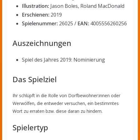
Illustration:
Jason Boles, Roland MacDonald
Erschienen:
2019
Spielenummer:
26025 /
EAN:
4005556260256
Auszeichnungen
Spiel des Jahres 2019: Nominierung
Das Spielziel
Ihr schlüpft in die Rolle von Dorfbewohner:innen oder
Werwölfen, die entweder versuchen, ein bestimmtes
Wort zu erraten bzw. diese daran zu hindern.
Spielertyp