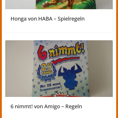
Honga von HABA – Spielregeln
6 nimmt! von Amigo – Regeln