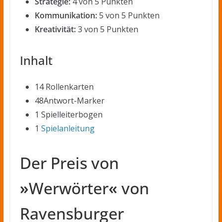
Strategie:
4 von 5 Punkten
Kommunikation:
5 von 5 Punkten
Kreativität:
3 von 5 Punkten
Inhalt
14 Rollenkarten
48Antwort-Marker
1 Spielleiterbogen
1
Spielanleitung
Der Preis von
»
Werwörter
«
von
Ravensburger