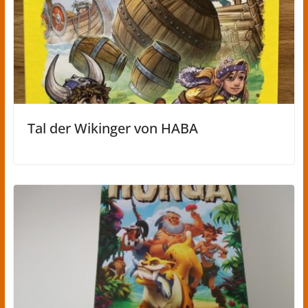
Tal der Wikinger von HABA