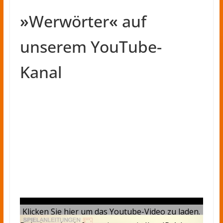
»
Werwörter
«
auf
unserem YouTube-
Kanal