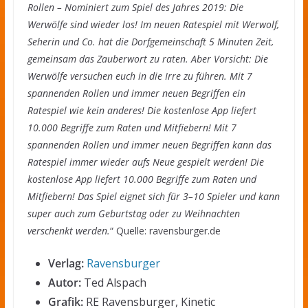
Rollen – Nominiert zum Spiel des Jahres 2019: Die
Werwölfe sind wieder los! Im neuen Ratespiel mit Werwolf,
Seherin und Co. hat die Dorfgemeinschaft 5 Minuten Zeit,
gemeinsam das Zauberwort zu raten. Aber Vorsicht: Die
Werwölfe versuchen euch in die Irre zu führen. Mit 7
spannenden Rollen und immer neuen Begriffen ein
Ratespiel wie kein anderes! Die kostenlose App liefert
10.000 Begriffe zum Raten und Mitfiebern! Mit 7
spannenden Rollen und immer neuen Begriffen kann das
Ratespiel immer wieder aufs Neue gespielt werden! Die
kostenlose App liefert 10.000 Begriffe zum Raten und
Mitfiebern! Das Spiel eignet sich für 3–10 Spieler und kann
super auch zum Geburtstag oder zu Weihnachten
verschenkt werden.
“ Quelle: ravensburger.de
Verlag:
Ravensburger
Autor:
Ted Alspach
Grafik:
RE Ravensburger, Kinetic