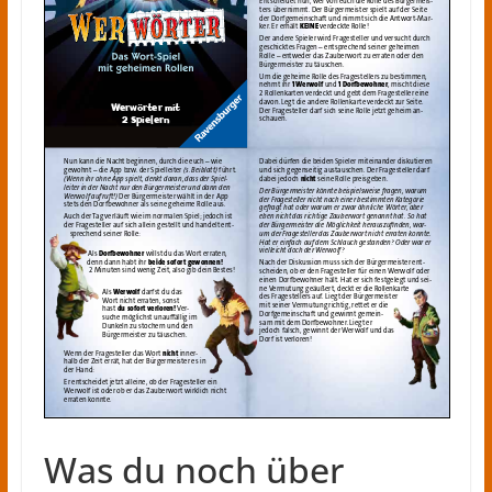
Was du noch über