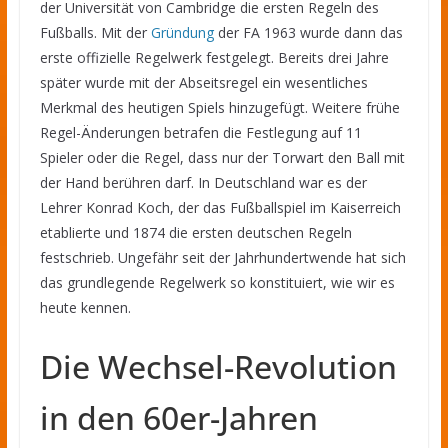
der Universität von Cambridge die ersten Regeln des
Fußballs. Mit der
Gründung
der FA 1963 wurde dann das
erste offizielle Regelwerk festgelegt. Bereits drei Jahre
später wurde mit der Abseitsregel ein wesentliches
Merkmal des heutigen Spiels hinzugefügt. Weitere frühe
Regel-Änderungen betrafen die Festlegung auf 11
Spieler oder die Regel, dass nur der Torwart den Ball mit
der Hand berühren darf. In Deutschland war es der
Lehrer Konrad Koch, der das Fußballspiel im Kaiserreich
etablierte und 1874 die ersten deutschen Regeln
festschrieb. Ungefähr seit der Jahrhundertwende hat sich
das grundlegende Regelwerk so konstituiert, wie wir es
heute kennen.
Die Wechsel-Revolution
in den 60er-Jahren