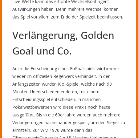
Live-Wette kann das erhöhte Wechselkontingent
Auswirkungen haben. Denn mehrere Wechsel können
das Spiel vor allem zum Ende der Spielzeit beeinflussen.
Verlängerung, Golden
Goal und Co.
Auch die Entscheidung eines Fußballspiels wird immer
wieder im offiziellen Regelwerk verhandelt. In den
Anfangszeiten wurden K.o.-Spiele, welche nach 90
Minuten Unentschieden endeten, mit einem
Entscheidungsspiel entschieden. In manchen
Pokalwettbewerben wird diese Praxis noch heute
ausgeführt. Bis in die 60er Jahre wurden auch mehrere
Verlängerungen nacheinander gespielt, um den Sieger zu
ermitteln. Zur WM 1970 wurde dann das
Elfmeterschießen nach 2 x 15 Minuten Verlängerung