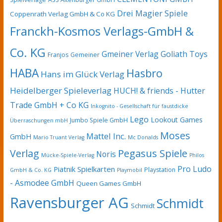
Drei Magier Spiele
Coppenrath Verlag GmbH & Co KG
Franckh-Kosmos Verlags-GmbH &
Co. KG
Gmeiner Verlag
Goliath Toys
Franjos
Gemeiner
HABA
Hasbro
Hans im Glück Verlag
Heidelberger Spieleverlag
HUCH! & friends - Hutter
Trade GmbH + Co KG
Inkognito - Gesellschaft für faustdicke
Lego
Lookout Games
Jumbo Spiele GmbH
Überraschungen mbH
Moses
Mattel Inc.
GmbH
Mario Truant Verlag
Mc Donalds
Pegasus Spiele
Verlag
Noris
Mücke-Spiele-Verlag
Philos
Pro Ludo
Piatnik Spielkarten
Playstation
GmbH & Co. KG
Playmobil
- Asmodee GmbH
Queen Games GmbH
Ravensburger AG
Schmidt
Schmidt