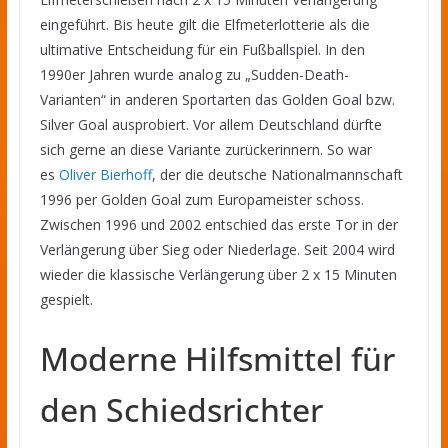
eingeführt. Bis heute gilt die Elfmeterlotterie als die
ultimative Entscheidung für ein Fußballspiel. In den
1990er Jahren wurde analog zu „Sudden-Death-
Varianten“ in anderen Sportarten das Golden Goal bzw.
Silver Goal ausprobiert. Vor allem Deutschland dürfte
sich gerne an diese Variante zurückerinnern. So war
es
Oliver Bierhoff
, der die deutsche Nationalmannschaft
1996 per Golden Goal zum Europameister schoss.
Zwischen 1996 und 2002 entschied das erste Tor in der
Verlängerung über Sieg oder Niederlage. Seit 2004 wird
wieder die klassische Verlängerung über 2 x 15 Minuten
gespielt.
Moderne Hilfsmittel für
den Schiedsrichter