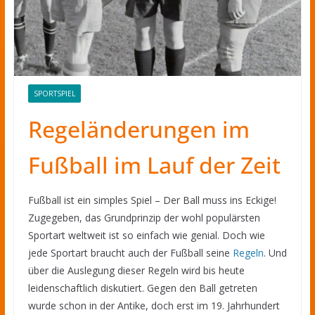
SPORTSPIEL
Regeländerungen im
Fußball im Lauf der Zeit
Fußball ist ein simples Spiel – Der Ball muss ins Eckige!
Zugegeben, das Grundprinzip der wohl populärsten
Sportart weltweit ist so einfach wie genial. Doch wie
jede Sportart braucht auch der Fußball seine
Regeln
. Und
über die Auslegung dieser Regeln wird bis heute
leidenschaftlich diskutiert. Gegen den Ball getreten
wurde schon in der Antike, doch erst im 19. Jahrhundert