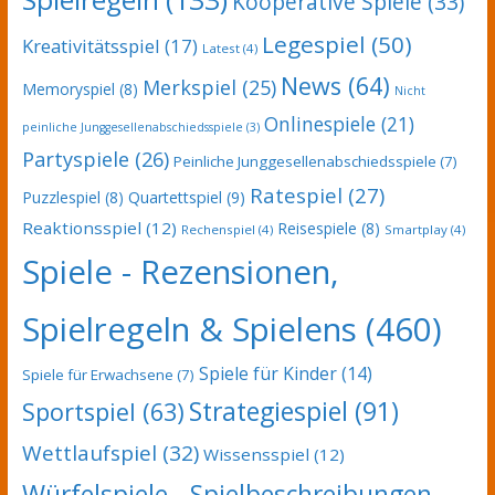
Kooperative Spiele
(33)
Legespiel
(50)
Kreativitätsspiel
(17)
Latest
(4)
News
(64)
Merkspiel
(25)
Memoryspiel
(8)
Nicht
Onlinespiele
(21)
peinliche Junggesellenabschiedsspiele
(3)
Partyspiele
(26)
Peinliche Junggesellenabschiedsspiele
(7)
Ratespiel
(27)
Puzzlespiel
(8)
Quartettspiel
(9)
Reaktionsspiel
(12)
Reisespiele
(8)
Rechenspiel
(4)
Smartplay
(4)
Spiele - Rezensionen,
Spielregeln & Spielens
(460)
Spiele für Kinder
(14)
Spiele für Erwachsene
(7)
Strategiespiel
(91)
Sportspiel
(63)
Wettlaufspiel
(32)
Wissensspiel
(12)
Würfelspiele - Spielbeschreibungen,