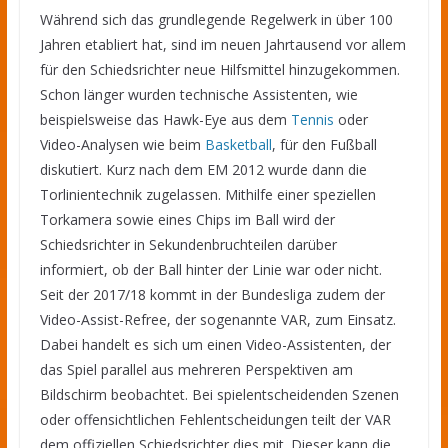
Während sich das grundlegende Regelwerk in über 100
Jahren etabliert hat, sind im neuen Jahrtausend vor allem
für den Schiedsrichter neue Hilfsmittel hinzugekommen.
Schon länger wurden technische Assistenten, wie
beispielsweise das Hawk-Eye aus dem
Tennis
oder
Video-Analysen wie beim
Basketball
, für den Fußball
diskutiert. Kurz nach dem EM 2012 wurde dann die
Torlinientechnik zugelassen. Mithilfe einer speziellen
Torkamera sowie eines Chips im Ball wird der
Schiedsrichter in Sekundenbruchteilen darüber
informiert, ob der Ball hinter der Linie war oder nicht.
Seit der 2017/18 kommt in der Bundesliga zudem der
Video-Assist-Refree, der sogenannte VAR, zum Einsatz.
Dabei handelt es sich um einen Video-Assistenten, der
das Spiel parallel aus mehreren Perspektiven am
Bildschirm beobachtet. Bei spielentscheidenden Szenen
oder offensichtlichen Fehlentscheidungen teilt der VAR
dem offiziellen Schiedsrichter dies mit. Dieser kann die