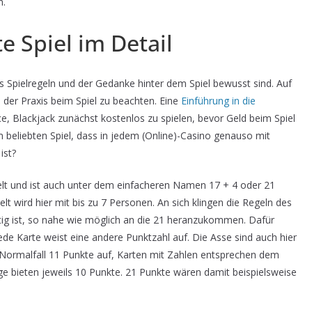
n.
e Spiel im Detail
ss Spielregeln und der Gedanke hinter dem Spiel bewusst sind. Auf
in der Praxis beim Spiel zu beachten. Eine
Einführung in die
ce, Blackjack zunächst kostenlos zu spielen, bevor Geld beim Spiel
 beliebten Spiel, dass in jedem (Online)-Casino genauso mit
 ist?
elt und ist auch unter dem einfacheren Namen 17 + 4 oder 21
lt wird hier mit bis zu 7 Personen. An sich klingen die Regeln des
htig ist, so nahe wie möglich an die 21 heranzukommen. Dafür
e Karte weist eine andere Punktzahl auf. Die Asse sind auch hier
Normalfall 11 Punkte auf, Karten mit Zahlen entsprechen dem
e bieten jeweils 10 Punkte. 21 Punkte wären damit beispielsweise