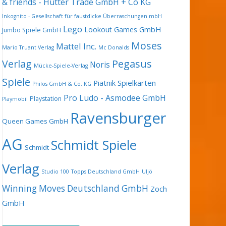
& friends - Hutter Trade GmbH + Co KG
Inkognito - Gesellschaft für faustdicke Überraschungen mbH
Lego
Lookout Games GmbH
Jumbo Spiele GmbH
Moses
Mattel Inc.
Mario Truant Verlag
Mc Donalds
Pegasus
Verlag
Noris
Mücke-Spiele-Verlag
Spiele
Piatnik Spielkarten
Philos GmbH & Co. KG
Pro Ludo - Asmodee GmbH
Playstation
Playmobil
Ravensburger
Queen Games GmbH
AG
Schmidt Spiele
Schmidt
Verlag
Studio 100
Topps Deutschland GmbH
Uljö
Winning Moves Deutschland GmbH
Zoch
GmbH