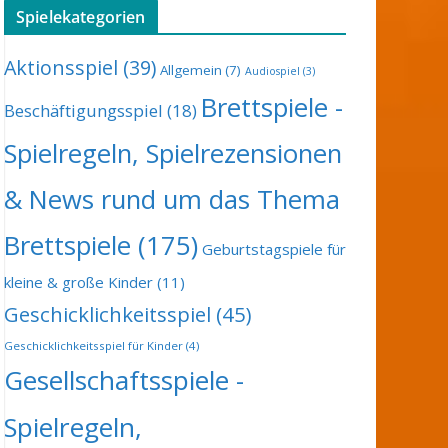
Spielekategorien
Aktionsspiel
(39)
Allgemein
(7)
Audiospiel
(3)
Brettspiele -
Beschäftigungsspiel
(18)
Spielregeln, Spielrezensionen
& News rund um das Thema
Brettspiele
(175)
Geburtstagspiele für
kleine & große Kinder
(11)
Geschicklichkeitsspiel
(45)
Geschicklichkeitsspiel für Kinder
(4)
Gesellschaftsspiele -
Spielregeln,