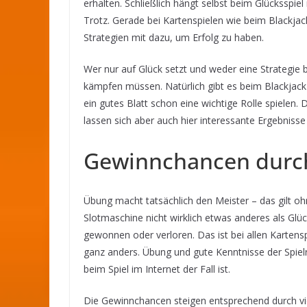
erhalten. Schließlich hängt selbst beim Glückssp
Trotz. Gerade bei Kartenspielen wie beim Blackja
Strategien mit dazu, um Erfolg zu haben.
Wer nur auf Glück setzt und weder eine Strategie b
kämpfen müssen. Natürlich gibt es beim Blackjack 
ein gutes Blatt schon eine wichtige Rolle spielen
lassen sich aber auch hier interessante Ergebnisse
Gewinnchancen durch
Übung macht tatsächlich den Meister – das gilt ohn
Slotmaschine nicht wirklich etwas anderes als Glü
gewonnen oder verloren. Das ist bei allen Kartensp
ganz anders. Übung und gute Kenntnisse der Spiel
beim Spiel im Internet der Fall ist.
Die Gewinnchancen steigen entsprechend durch viel