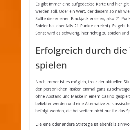
Es gibt immer eine aufgedeckte Karte und hier gilt
werden soll. Oder ein Wert, der diesem so nah wie
Sollte dieser einen Blackjack erzielen, also 21 Pu
Spieler hat ebenfalls 21 Punkte erreicht). Es geht
Sonst wird es schwierig, hier richtig zu spielen und
Erfolgreich durch di
spielen
Noch immer ist es möglich, trotz der aktuellen Situa
den persönlichen Risiken einmal ganz zu schweige
ohne Abstand und Maske in einem Casino gespielt
beliebter werden und eine Alternative zu klassisch
befolgt werden, die bei weitem nicht nur für das Sp
Die eine oder andere Strategie ist ebenfalls sinn