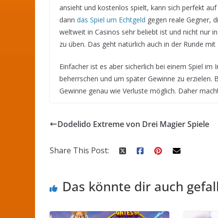
ansieht und kostenlos spielt, kann sich perfekt auf 
dann
das Spiel um Echtgeld
gegen reale Gegner, di
weltweit in Casinos sehr beliebt ist und nicht nur i
zu üben. Das geht natürlich auch in der Runde mit
Einfacher ist es aber sicherlich bei einem Spiel im
beherrschen und um später Gewinne zu erzielen. B
Gewinne genau wie Verluste möglich. Daher macht e
Dodelido Extreme von Drei Magier Spiele
Share This Post:
Das könnte dir auch gefal