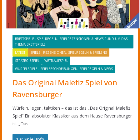
BRETTSPIELE - SPIELREGELN, SPIELREZENSIONEN & NEWS RUND UM DAS
THEMA BRETTSPIELE
LATEST
SPIELE - REZENSIONEN, SPIELREGELN & SPIELENS
STRATEGIESPIEL
WETTLAUFSPIEL
WÜRFELSPIELE - SPIELBESCHREIBUNGEN, SPIELREGELN & NEWS
Das Original Malefiz Spiel von
Ravensburger
Würfeln, legen, taktiken – das ist das „Das Original Malefiz
Spiel“ Ein absoluter Klassiker aus dem Hause Ravensburger
ist „Das
zur Spiel Info