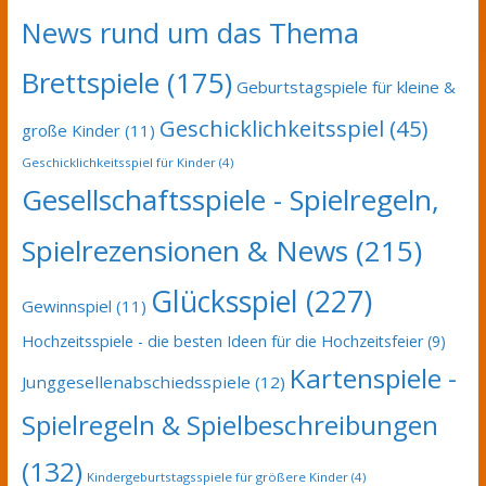
News rund um das Thema
Brettspiele
(175)
Geburtstagspiele für kleine &
Geschicklichkeitsspiel
(45)
große Kinder
(11)
Geschicklichkeitsspiel für Kinder
(4)
Gesellschaftsspiele - Spielregeln,
Spielrezensionen & News
(215)
Glücksspiel
(227)
Gewinnspiel
(11)
Hochzeitsspiele - die besten Ideen für die Hochzeitsfeier
(9)
Kartenspiele -
Junggesellenabschiedsspiele
(12)
Spielregeln & Spielbeschreibungen
(132)
Kindergeburtstagsspiele für größere Kinder
(4)