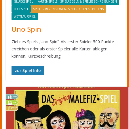
GLÜCKSSPIEL
KARTENSPIELE - SPIELREGELN & SPIELBESCHREIBUNGEN
LEGESPIEL
SPIELE - REZENSIONEN, SPIELREGELN & SPIELENS
WETTLAUFSPIEL
Uno Spin
Ziel des Spiels „Uno Spin“: Als erster Spieler 500 Punkte
erreichen oder als erster Spieler alle Karten ablegen
können. Kurzbeschreibung
zur Spiel Info