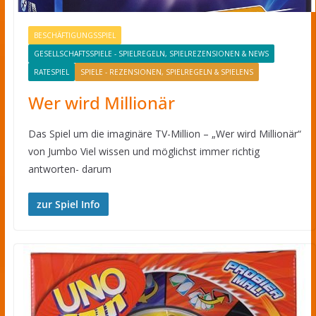
BESCHÄFTIGUNGSSPIEL
GESELLSCHAFTSSPIELE - SPIELREGELN, SPIELREZENSIONEN & NEWS
RATESPIEL
SPIELE - REZENSIONEN, SPIELREGELN & SPIELENS
Wer wird Millionär
Das Spiel um die imaginäre TV-Million – „Wer wird Millionär“
von Jumbo Viel wissen und möglichst immer richtig
antworten- darum
zur Spiel Info