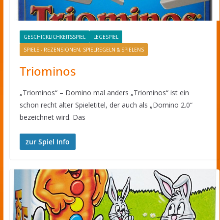
GESCHICKLICHKEITSSPIEL
LEGESPIEL
SPIELE - REZENSIONEN, SPIELREGELN & SPIELENS
Triominos
„Triominos“ – Domino mal anders „Triominos“ ist ein
schon recht alter Spieletitel, der auch als „Domino 2.0“
bezeichnet wird. Das
zur Spiel Info