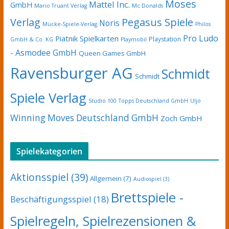
Moses
Mattel Inc.
GmbH
Mario Truant Verlag
Mc Donalds
Pegasus Spiele
Verlag
Noris
Mücke-Spiele-Verlag
Philos
Pro Ludo
Piatnik Spielkarten
Playstation
GmbH & Co. KG
Playmobil
- Asmodee GmbH
Queen Games GmbH
Ravensburger AG
Schmidt
Schmidt
Spiele Verlag
Studio 100
Topps Deutschland GmbH
Uljö
Winning Moves Deutschland GmbH
Zoch GmbH
Spielekategorien
Aktionsspiel
(39)
Allgemein
(7)
Audiospiel
(3)
Brettspiele -
Beschäftigungsspiel
(18)
Spielregeln, Spielrezensionen &