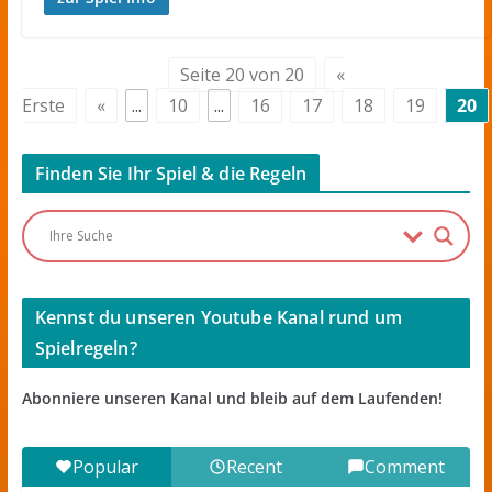
Seite 20 von 20
«
Erste
«
...
10
...
16
17
18
19
20
Finden Sie Ihr Spiel & die Regeln
Kennst du unseren Youtube Kanal rund um
Spielregeln?
Abonniere unseren Kanal und bleib auf dem Laufenden!
Popular
Recent
Comment