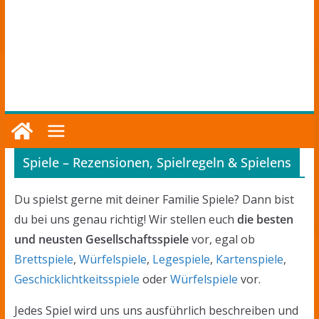
Spiele – Rezensionen, Spielregeln & Spielens
Du spielst gerne mit deiner Familie Spiele? Dann bist
du bei uns genau richtig! Wir stellen euch
die besten
und neusten Gesellschaftsspiele
vor, egal ob
Brettspiele
,
Würfelspiele
,
Legespiele
,
Kartenspiele
,
Geschicklichtkeitsspiele
oder
Würfelspiele
vor.
Jedes Spiel wird uns uns ausführlich beschreiben und