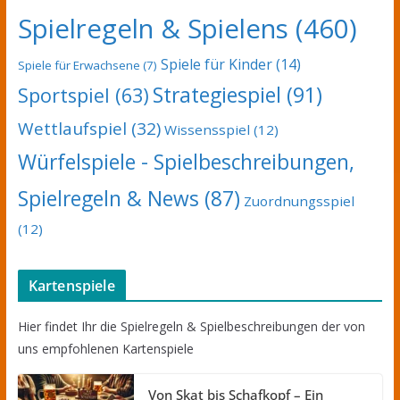
Spielregeln & Spielens
(460)
Spiele für Kinder
(14)
Spiele für Erwachsene
(7)
Strategiespiel
(91)
Sportspiel
(63)
Wettlaufspiel
(32)
Wissensspiel
(12)
Würfelspiele - Spielbeschreibungen,
Spielregeln & News
(87)
Zuordnungsspiel
(12)
Kartenspiele
Hier findet Ihr die Spielregeln & Spielbeschreibungen der von
uns empfohlenen Kartenspiele
Von Skat bis Schafkopf – Ein