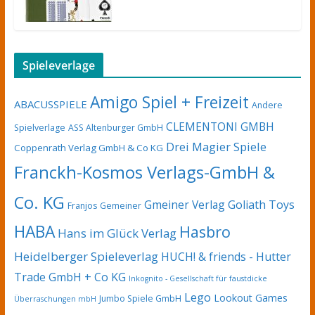
Spieleverlage
Amigo Spiel + Freizeit
ABACUSSPIELE
Andere
CLEMENTONI GMBH
Spielverlage
ASS Altenburger GmbH
Drei Magier Spiele
Coppenrath Verlag GmbH & Co KG
Franckh-Kosmos Verlags-GmbH &
Co. KG
Gmeiner Verlag
Goliath Toys
Franjos
Gemeiner
HABA
Hasbro
Hans im Glück Verlag
Heidelberger Spieleverlag
HUCH! & friends - Hutter
Trade GmbH + Co KG
Inkognito - Gesellschaft für faustdicke
Lego
Lookout Games
Jumbo Spiele GmbH
Überraschungen mbH