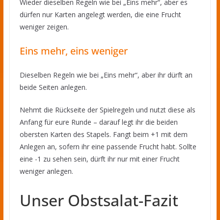
Wieder dieselben Regeln wie bei „Eins mehr“, aber es
dürfen nur Karten angelegt werden, die eine Frucht
weniger zeigen.
Eins mehr, eins weniger
Dieselben Regeln wie bei „Eins mehr“, aber ihr dürft an
beide Seiten anlegen.
Nehmt die Rückseite der Spielregeln und nutzt diese als
Anfang für eure Runde – darauf legt ihr die beiden
obersten Karten des Stapels. Fangt beim +1 mit dem
Anlegen an, sofern ihr eine passende Frucht habt. Sollte
eine -1 zu sehen sein, dürft ihr nur mit einer Frucht
weniger anlegen.
Unser Obstsalat-Fazit