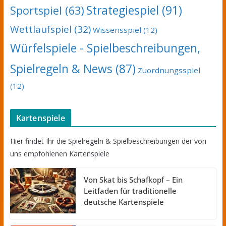
Strategiespiel
(91)
Sportspiel
(63)
Wettlaufspiel
(32)
Wissensspiel
(12)
Würfelspiele - Spielbeschreibungen,
Spielregeln & News
(87)
Zuordnungsspiel
(12)
Kartenspiele
Hier findet Ihr die Spielregeln & Spielbeschreibungen der von
uns empfohlenen Kartenspiele
Von Skat bis Schafkopf – Ein
Leitfaden für traditionelle
deutsche Kartenspiele