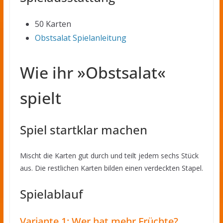
50 Karten
Obstsalat Spielanleitung
Wie ihr »Obstsalat«
spielt
Spiel startklar machen
Mischt die Karten gut durch und teilt jedem sechs Stück
aus. Die restlichen Karten bilden einen verdeckten Stapel.
Spielablauf
Variante 1: Wer hat mehr Früchte?