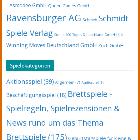
- Asmodee GmbH
Queen Games GmbH
Ravensburger AG
Schmidt
Schmidt
Spiele Verlag
Studio 100
Topps Deutschland GmbH
Uljö
Winning Moves Deutschland GmbH
Zoch GmbH
Spielekategorien
Aktionsspiel
(39)
Allgemein
(7)
Audiospiel
(3)
Brettspiele -
Beschäftigungsspiel
(18)
Spielregeln, Spielrezensionen &
News rund um das Thema
Brettspiele
(175)
Geburtstagspiele für kleine &