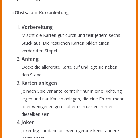
»Obstsalat«-Kurzanleitung
Vorbereitung
Mischt die Karten gut durch und teilt jedem sechs
Stück aus. Die restlichen Karten bilden einen
verdeckten Stapel.
Anfang
Deckt die allererste Karte auf und legt sie neben
den Stapel.
Karten anlegen
Je nach Spielvariante könnt ihr nur in eine Richtung
legen und nur Karten anlegen, die eine Frucht mehr
oder weniger zeigen – aber es müssen immer
dieselben sein.
Joker
Joker legt ihr dann an, wenn gerade keine andere