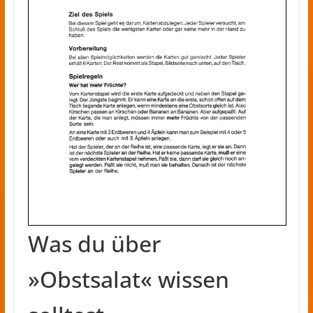
Was du über
»Obstsalat« wissen