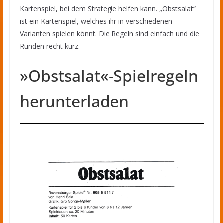
Kartenspiel, bei dem Strategie helfen kann. „Obstsalat“
ist ein Kartenspiel, welches ihr in verschiedenen
Varianten spielen könnt. Die Regeln sind einfach und die
Runden recht kurz.
»Obstsalat«-Spielregeln
herunterladen