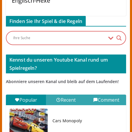
Englisch-Hexe“
Finden Sie Ihr Spiel & die Regeln
Kennst du unseren Youtube Kanal rund um
Spielregeln?
Abonniere unseren Kanal und bleib auf dem Laufenden!
Popular
Recent
Comment
Cars Monopoly