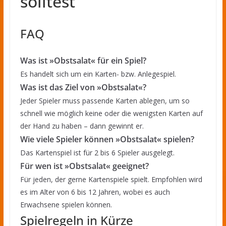
solltest
FAQ
Was ist »Obstsalat« für ein Spiel?
Es handelt sich um ein Karten- bzw. Anlegespiel.
Was ist das Ziel von »Obstsalat«?
Jeder Spieler muss passende Karten ablegen, um so
schnell wie möglich keine oder die wenigsten Karten auf
der Hand zu haben – dann gewinnt er.
Wie viele Spieler können »Obstsalat« spielen?
Das Kartenspiel ist für 2 bis 6 Spieler ausgelegt.
Für wen ist »Obstsalat« geeignet?
Für jeden, der gerne Kartenspiele spielt. Empfohlen wird
es im Alter von 6 bis 12 Jahren, wobei es auch
Erwachsene spielen können.
Spielregeln in Kürze