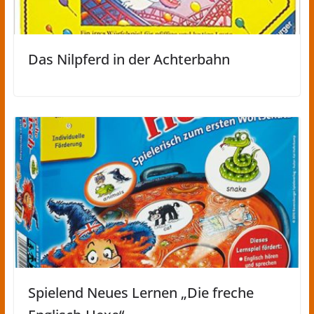
Das Nilpferd in der Achterbahn
Spielend Neues Lernen „Die freche