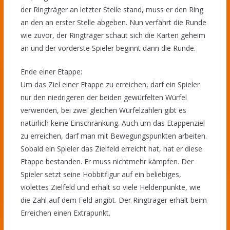
der Ringträger an letzter Stelle stand, muss er den Ring
an den an erster Stelle abgeben. Nun verfährt die Runde
wie zuvor, der Ringträger schaut sich die Karten geheim
an und der vorderste Spieler beginnt dann die Runde.
Ende einer Etappe:
Um das Ziel einer Etappe zu erreichen, darf ein Spieler
nur den niedrigeren der beiden gewürfelten Würfel
verwenden, bei zwei gleichen Würfelzahlen gibt es
natürlich keine Einschränkung. Auch um das Etappenziel
zu erreichen, darf man mit Bewegungspunkten arbeiten.
Sobald ein Spieler das Zielfeld erreicht hat, hat er diese
Etappe bestanden. Er muss nichtmehr kämpfen. Der
Spieler setzt seine Hobbitfigur auf ein beliebiges,
violettes Zielfeld und erhält so viele Heldenpunkte, wie
die Zahl auf dem Feld angibt. Der Ringträger erhält beim
Erreichen einen Extrapunkt.