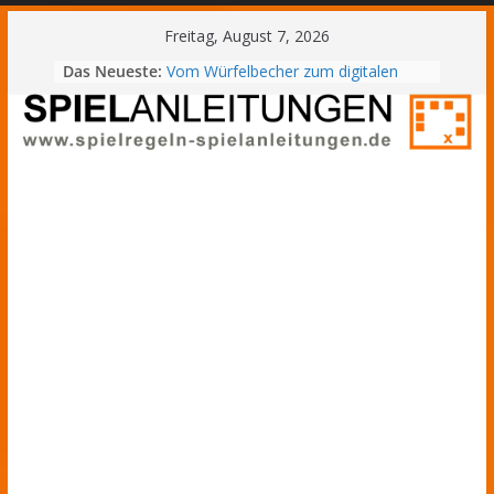
Freitag, August 7, 2026
Tipps für die Entwicklung effektiver
Das Neueste:
Lerngewohnheiten
Vom Würfelbecher zum digitalen
Zufall
Gewinnchance berechnen: Vom
ᐅ
Brettspiel zum Online Casino
5G-Technologie und Echtzeit-
Spielregeln
Streaming in modernen
&
Wettplattformen
Spielanleitungen
Digital Detox vs. Digital
Entertainment: Die richtige Balance
–
im Alltag finden
Gesellschaftsspiele