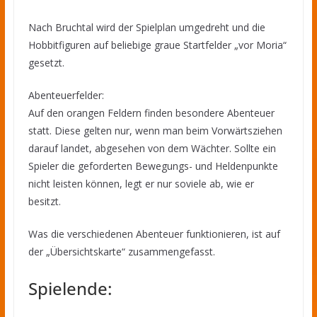
Nach Bruchtal wird der Spielplan umgedreht und die
Hobbitfiguren auf beliebige graue Startfelder „vor Moria“
gesetzt.
Abenteuerfelder:
Auf den orangen Feldern finden besondere Abenteuer
statt. Diese gelten nur, wenn man beim Vorwärtsziehen
darauf landet, abgesehen von dem Wächter. Sollte ein
Spieler die geforderten Bewegungs- und Heldenpunkte
nicht leisten können, legt er nur soviele ab, wie er
besitzt.
Was die verschiedenen Abenteuer funktionieren, ist auf
der „Übersichtskarte“ zusammengefasst.
Spielende: