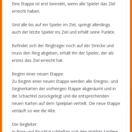
Eine Etappe ist erst beendet, wenn alle Spieler das Ziel
erreicht haben.
Sind alle bis auf ein Spieler im Ziel, springt allerdings
auch der letzte Spieler ins Ziel und erhält seine Punkte.
Befindet sich der Ringträger noch auf der Strecke und
muss den Ring abgeben, erhält ihn der Spieler, der als
erstes das Ziel erreicht hat.
Beginn einer neuen Etappe:
Zu Beginn einer neuen Etappe werden alle Ereignis- und
Gegnerkarten der vorherigen Etappe abgeräumt und in
die Schachtel zurückgelegt und die entsprechenden
neuen Karten auf dem Spielplan verteilt. Die neue Etappe
verläuft so wie die Alte.
Die Begleiter:
In Bree und Bruchtal schließen sich den Hobbits tapfere