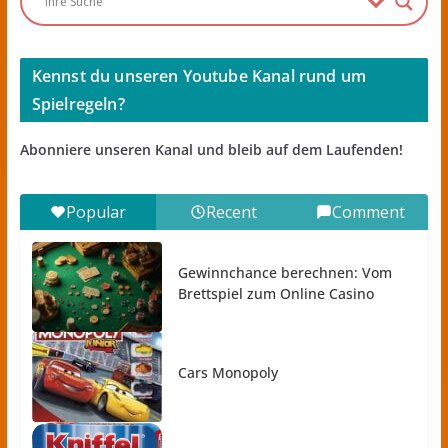
Kennst du unseren Youtube Kanal rund um
Spielregeln?
Abonniere unseren Kanal und bleib auf dem Laufenden!
Popular
Recent
Comment
Gewinnchance berechnen: Vom
Brettspiel zum Online Casino
Cars Monopoly