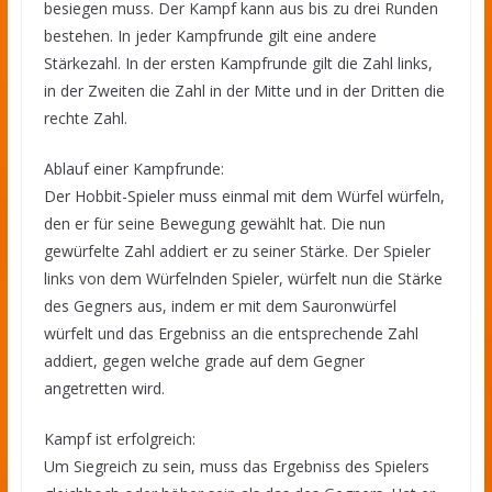
besiegen muss. Der Kampf kann aus bis zu drei Runden
bestehen. In jeder Kampfrunde gilt eine andere
Stärkezahl. In der ersten Kampfrunde gilt die Zahl links,
in der Zweiten die Zahl in der Mitte und in der Dritten die
rechte Zahl.
Ablauf einer Kampfrunde:
Der Hobbit-Spieler muss einmal mit dem Würfel würfeln,
den er für seine Bewegung gewählt hat. Die nun
gewürfelte Zahl addiert er zu seiner Stärke. Der Spieler
links von dem Würfelnden Spieler, würfelt nun die Stärke
des Gegners aus, indem er mit dem Sauronwürfel
würfelt und das Ergebniss an die entsprechende Zahl
addiert, gegen welche grade auf dem Gegner
angetretten wird.
Kampf ist erfolgreich:
Um Siegreich zu sein, muss das Ergebniss des Spielers