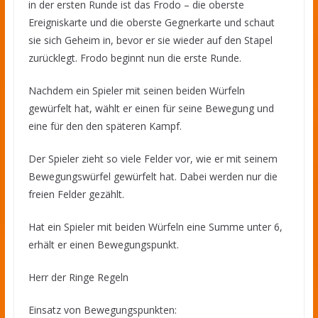
in der ersten Runde ist das Frodo – die oberste
Ereigniskarte und die oberste Gegnerkarte und schaut
sie sich Geheim in, bevor er sie wieder auf den Stapel
zurücklegt. Frodo beginnt nun die erste Runde.
Nachdem ein Spieler mit seinen beiden Würfeln
gewürfelt hat, wählt er einen für seine Bewegung und
eine für den den späteren Kampf.
Der Spieler zieht so viele Felder vor, wie er mit seinem
Bewegungswürfel gewürfelt hat. Dabei werden nur die
freien Felder gezählt.
Hat ein Spieler mit beiden Würfeln eine Summe unter 6,
erhält er einen Bewegungspunkt.
Herr der Ringe Regeln
Einsatz von Bewegungspunkten: