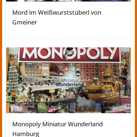
Mord im Weißwurststüberl von
Gmeiner
Monopoly Miniatur Wunderland
Hamburg