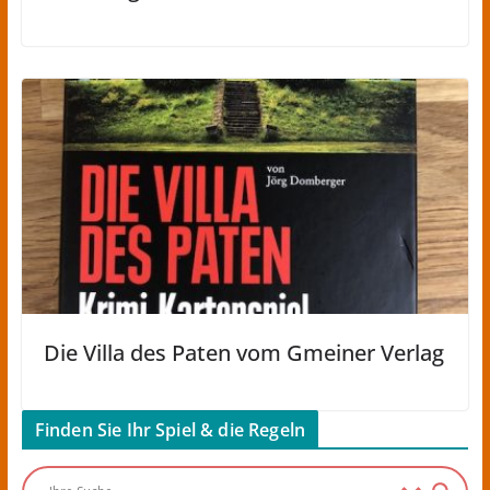
Die Villa des Paten vom Gmeiner Verlag
Finden Sie Ihr Spiel & die Regeln