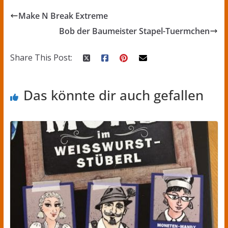
Make N Break Extreme
Bob der Baumeister Stapel-Tuermchen
Share This Post:
Das könnte dir auch gefallen