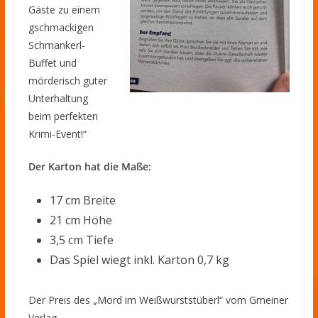
Gäste zu einem
gschmackigen
Schmankerl-
Buffet und
mörderisch guter
Unterhaltung
beim perfekten
Krimi-Event!“
Der Karton hat die Maße:
17 cm Breite
21 cm Höhe
3,5 cm Tiefe
Das Spiel wiegt inkl. Karton 0,7 kg
Der Preis des „Mord im Weißwurststüberl“ vom Gmeiner
Verlag