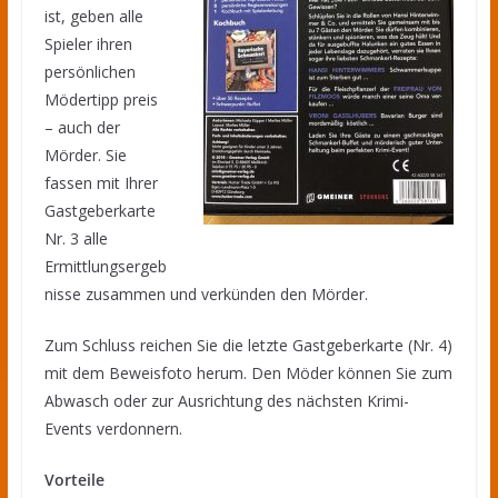
ist, geben alle
Spieler ihren
persönlichen
Mödertipp preis
– auch der
Mörder. Sie
fassen mit Ihrer
Gastgeberkarte
Nr. 3 alle
Ermittlungsergeb
nisse zusammen und verkünden den Mörder.
Zum Schluss reichen Sie die letzte Gastgeberkarte (Nr. 4)
mit dem Beweisfoto herum. Den Möder können Sie zum
Abwasch oder zur Ausrichtung des nächsten Krimi-
Events verdonnern.
Vorteile