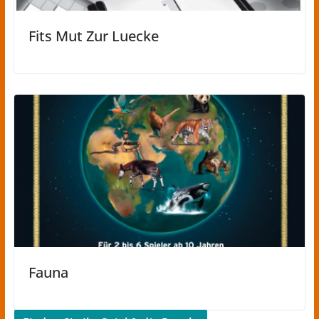
Fits Mut Zur Luecke
Fauna