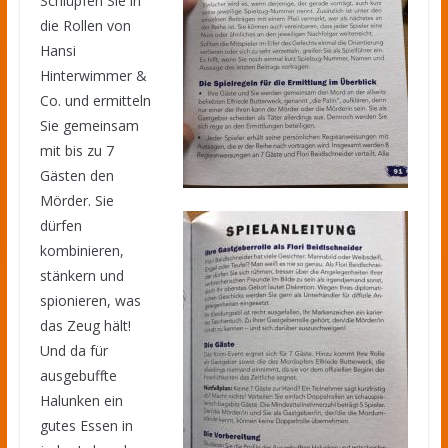
Schlüpfen Sie in
die Rollen von
Hansi
Hinterwimmer &
Co. und ermitteln
Sie gemeinsam
mit bis zu 7
Gästen den
Mörder. Sie
dürfen
kombinieren,
stänkern und
spionieren, was
das Zeug hält!
Und da für
ausgebuffte
Halunken ein
gutes Essen in