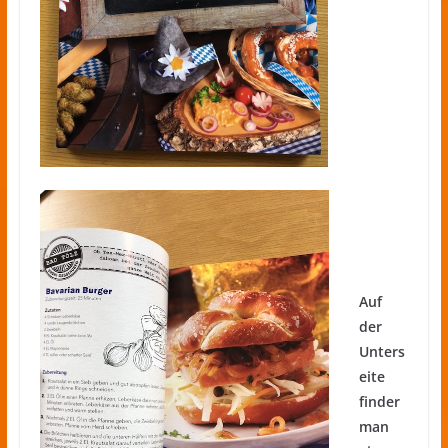
Auf
der
Unters
eite
finder
man