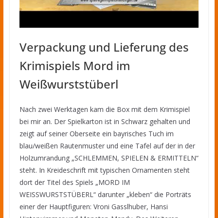
Verpackung und Lieferung des
Krimispiels Mord im
Weißwurststüberl
Nach zwei Werktagen kam die Box mit dem Krimispiel
bei mir an. Der Spielkarton ist in Schwarz gehalten und
zeigt auf seiner Oberseite ein bayrisches Tuch im
blau/weißen Rautenmuster und eine Tafel auf der in der
Holzumrandung „SCHLEMMEN, SPIELEN & ERMITTELN“
steht. In Kreideschrift mit typischen Ornamenten steht
dort der Titel des Spiels „MORD IM
WEISSWURSTSTÜBERL“ darunter „kleben“ die Porträts
einer der Hauptfiguren: Vroni Gasslhuber, Hansi