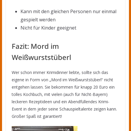
Kann mit den gleichen Personen nur einmal
gespielt werden
Nicht für Kinder geeignet
Fazit: Mord im
Weißwurststüberl
Wer schon immer Krimidinner liebte, sollte sich das
eigene in Form von „Mord im Weißwurststüberl“ nicht
entgehen lassen. Sie bekommen für knapp 20 Euro ein
tolles Kochbuch, mit vielen (auch für Nicht-Bayern)
leckeren Rezeptideen und ein Abendfüllendes Krimi-
Event in dem jeder seine Schauspieltalente zeigen kann.
Großer Spaß ist garantiert!