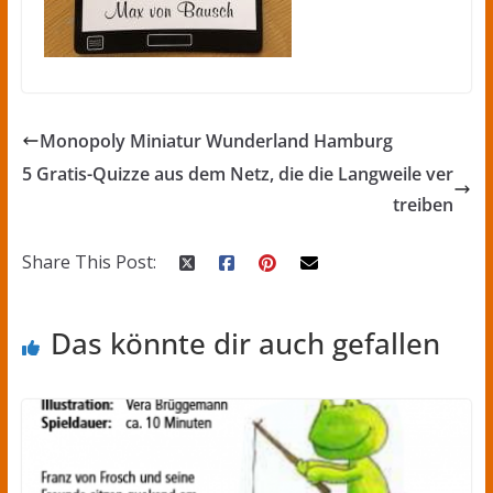
Monopoly Miniatur Wunderland Hamburg
5 Gratis-Quizze aus dem Netz, die die Langweile ver
treiben
Share This Post:
Das könnte dir auch gefallen