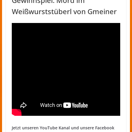
Gewinnspiel: Mord im
Weißwurststüberl von Gmeiner
Jetzt unseren YouTube Kanal und unsere Facebook