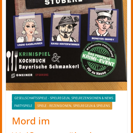
GESELLSCHAFTSSPIELE - SPIELREGELN, SPIELREZENSIONEN & NEWS
PARTYSPIELE
SPIELE - REZENSIONEN, SPIELREGELN & SPIELENS
Mord im