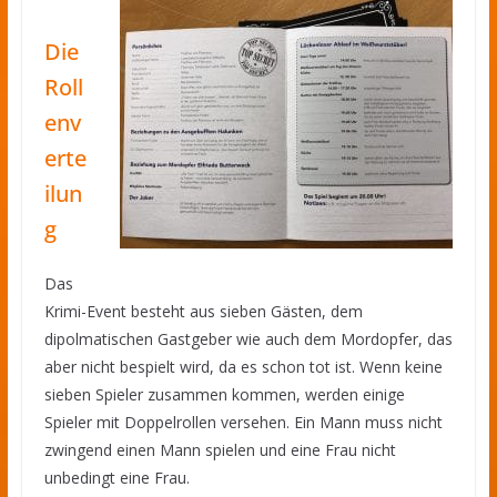
Die
Roll
env
erte
ilun
g
Das
Krimi-Event besteht aus sieben Gästen, dem
dipolmatischen Gastgeber wie auch dem Mordopfer, das
aber nicht bespielt wird, da es schon tot ist. Wenn keine
sieben Spieler zusammen kommen, werden einige
Spieler mit Doppelrollen versehen. Ein Mann muss nicht
zwingend einen Mann spielen und eine Frau nicht
unbedingt eine Frau.