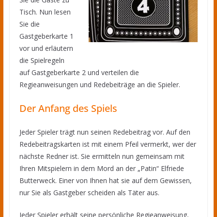
Tisch. Nun lesen
Sie die
Gastgeberkarte 1
vor und erläutern
die Spielregeln
auf Gastgeberkarte 2 und verteilen die
Regieanweisungen und Redebeiträge an die Spieler.
Der Anfang des Spiels
Jeder Spieler trägt nun seinen Redebeitrag vor. Auf den
Redebeitragskarten ist mit einem Pfeil vermerkt, wer der
nächste Redner ist. Sie ermitteln nun gemeinsam mit
Ihren Mitspielern in dem Mord an der „Patin“ Elfriede
Butterweck. Einer von Ihnen hat sie auf dem Gewissen,
nur Sie als Gastgeber scheiden als Täter aus.
Jeder Spieler erhält seine persönliche Regieanweisung,