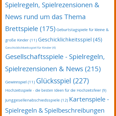
Spielregeln, Spielrezensionen &
News rund um das Thema
Brettspiele
(175)
Geburtstagspiele für kleine &
Geschicklichkeitsspiel
(45)
große Kinder
(11)
Geschicklichkeitsspiel für Kinder
(4)
Gesellschaftsspiele - Spielregeln,
Spielrezensionen & News
(215)
Glücksspiel
(227)
Gewinnspiel
(11)
Hochzeitsspiele - die besten Ideen für die Hochzeitsfeier
(9)
Kartenspiele -
Junggesellenabschiedsspiele
(12)
Spielregeln & Spielbeschreibungen