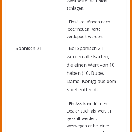
zweitbeste Blatt nicht
schlagen.
· Einsätze können nach
jeder neuen Karte
verdoppelt werden.
Spanisch 21
· Bei Spanisch 21
werden alle Karten,
die einen Wert von 10
haben (10, Bube,
Dame, König) aus dem
Spiel entfernt.
· Ein Ass kann für den
Dealer auch als Wert „1“
gezählt werden,
weswegen er bei einer