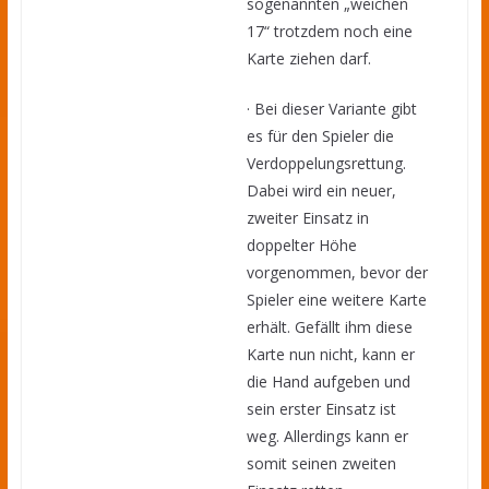
sogenannten „weichen
17“ trotzdem noch eine
Karte ziehen darf.
· Bei dieser Variante gibt
es für den Spieler die
Verdoppelungsrettung.
Dabei wird ein neuer,
zweiter Einsatz in
doppelter Höhe
vorgenommen, bevor der
Spieler eine weitere Karte
erhält. Gefällt ihm diese
Karte nun nicht, kann er
die Hand aufgeben und
sein erster Einsatz ist
weg. Allerdings kann er
somit seinen zweiten