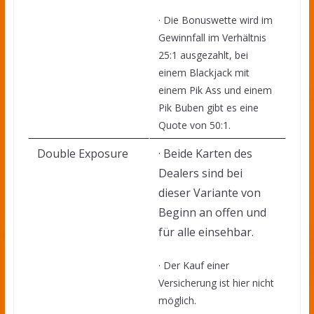
· Die Bonuswette wird im
Gewinnfall im Verhältnis
25:1 ausgezahlt, bei
einem Blackjack mit
einem Pik Ass und einem
Pik Buben gibt es eine
Quote von 50:1.
Double Exposure
· Beide Karten des
Dealers sind bei
dieser Variante von
Beginn an offen und
für alle einsehbar.
· Der Kauf einer
Versicherung ist hier nicht
möglich.