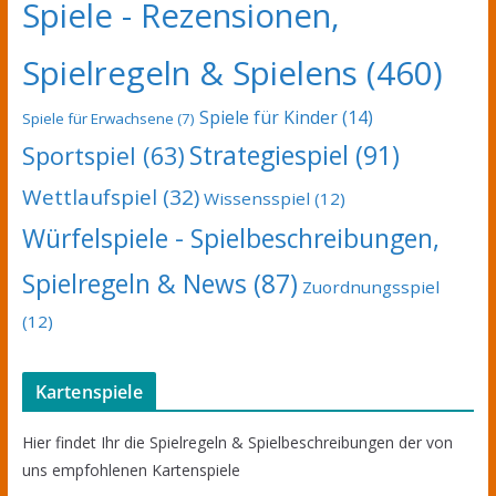
Spiele - Rezensionen,
Spielregeln & Spielens
(460)
Spiele für Kinder
(14)
Spiele für Erwachsene
(7)
Strategiespiel
(91)
Sportspiel
(63)
Wettlaufspiel
(32)
Wissensspiel
(12)
Würfelspiele - Spielbeschreibungen,
Spielregeln & News
(87)
Zuordnungsspiel
(12)
Kartenspiele
Hier findet Ihr die Spielregeln & Spielbeschreibungen der von
uns empfohlenen Kartenspiele