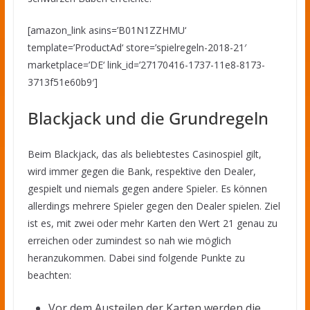
[amazon_link asins=’B01N1ZZHMU‘
template=’ProductAd‘ store=’spielregeln-2018-21′
marketplace=’DE‘ link_id=’27170416-1737-11e8-8173-
3713f51e60b9′]
Blackjack und die Grundregeln
Beim Blackjack, das als beliebtestes Casinospiel gilt,
wird immer gegen die Bank, respektive den Dealer,
gespielt und niemals gegen andere Spieler. Es können
allerdings mehrere Spieler gegen den Dealer spielen. Ziel
ist es, mit zwei oder mehr Karten den Wert 21 genau zu
erreichen oder zumindest so nah wie möglich
heranzukommen. Dabei sind folgende Punkte zu
beachten:
Vor dem Austeilen der Karten werden die