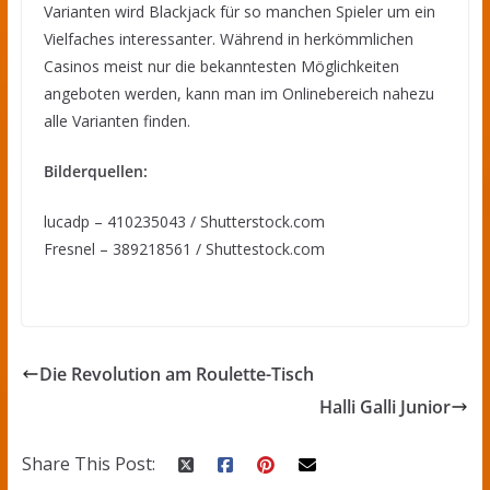
Varianten wird Blackjack für so manchen Spieler um ein
Vielfaches interessanter. Während in herkömmlichen
Casinos meist nur die bekanntesten Möglichkeiten
angeboten werden, kann man im Onlinebereich nahezu
alle Varianten finden.
Bilderquellen:
lucadp – 410235043 / Shutterstock.com
Fresnel – 389218561 / Shuttestock.com
Die Revolution am Roulette-Tisch
Halli Galli Junior
Share This Post: