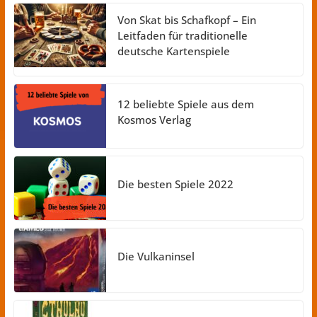
Von Skat bis Schafkopf – Ein
Leitfaden für traditionelle
deutsche Kartenspiele
12 beliebte Spiele aus dem
Kosmos Verlag
Die besten Spiele 2022
Die Vulkaninsel