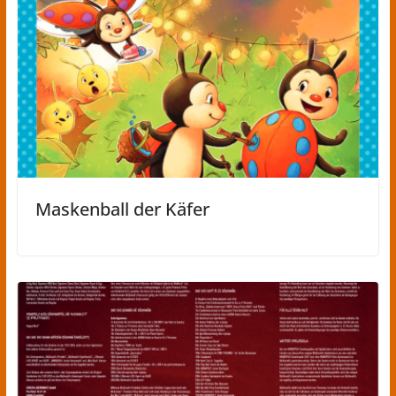
Maskenball der Käfer