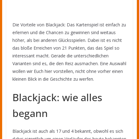
Die Vorteile von Blackjack: Das Kartenspiel ist einfach zu
erlernen und die Chancen zu gewinnen sind weitaus
höher, als bei anderen Glücksspielen. Dabei ist es nicht
das bloße Erreichen von 21 Punkten, das das Spiel so
interessant macht. Gerade die unterschiedlichen
Varianten sind es, die den Reiz ausmachen. Eine Auswahl
wollen wir Euch hier vorstellen, nicht ohne vorher einen
kleinen Blick in die Geschichte zu werfen.
Blackjack: wie alles
begann
Blackjack ist auch als 17 und 4 bekannt, obwohl es sich
dabei eigentlich um einen Vorläufer des heute bekannten