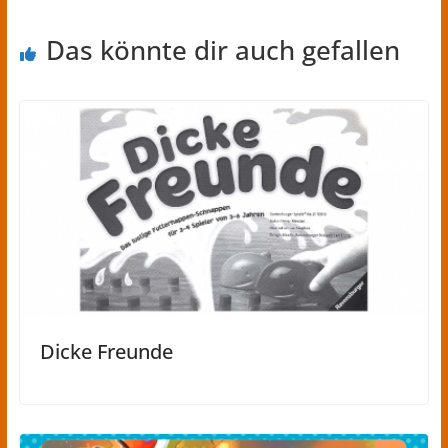
Das könnte dir auch gefallen
Dicke Freunde