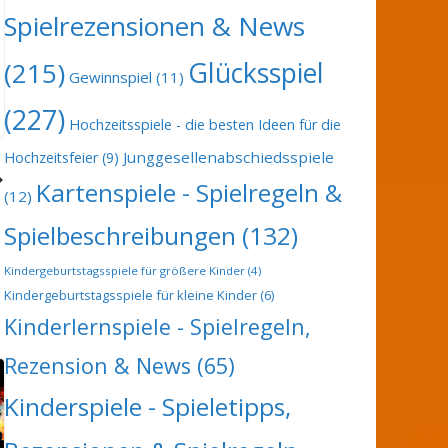
Spielrezensionen & News
(215)
Glücksspiel
Gewinnspiel
(11)
(227)
Hochzeitsspiele - die besten Ideen für die
Junggesellenabschiedsspiele
Hochzeitsfeier
(9)
Kartenspiele - Spielregeln &
(12)
Spielbeschreibungen
(132)
Kindergeburtstagsspiele für größere Kinder
(4)
Kindergeburtstagsspiele für kleine Kinder
(6)
Kinderlernspiele - Spielregeln,
Rezension & News
(65)
Kinderspiele - Spieletipps,