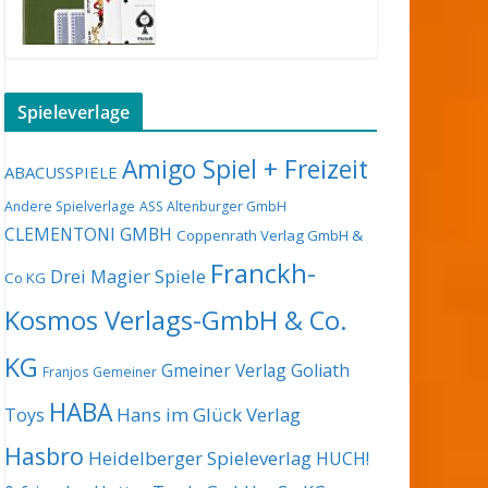
Spieleverlage
Amigo Spiel + Freizeit
ABACUSSPIELE
Andere Spielverlage
ASS Altenburger GmbH
CLEMENTONI GMBH
Coppenrath Verlag GmbH &
Franckh-
Drei Magier Spiele
Co KG
Kosmos Verlags-GmbH & Co.
KG
Gmeiner Verlag
Goliath
Franjos
Gemeiner
HABA
Hans im Glück Verlag
Toys
Hasbro
Heidelberger Spieleverlag
HUCH!