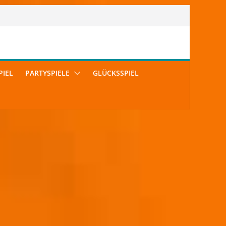
PIEL
PARTYSPIELE
GLÜCKSSPIEL