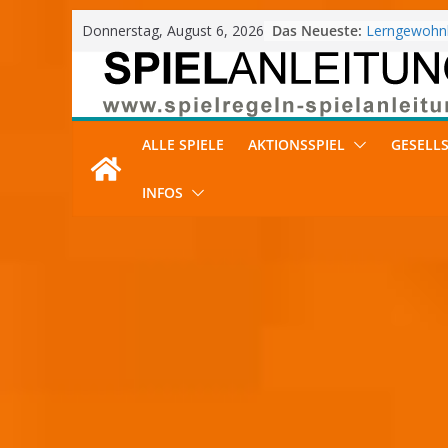
Das Neueste:
Tipps für die
Donnerstag, August 6, 2026
Lerngewohn
Vom Würfelb
Zufall
Gewinnchan
ᐅ
Brettspiel z
ALLE SPIELE
AKTIONSSPIEL
GESELL
5G-Technolog
Spielregeln
Streaming i
&
Wettplattfo
INFOS
Digital Detox
Spielanleitungen
Entertainmen
–
im Alltag fin
Gesellschaftsspiele