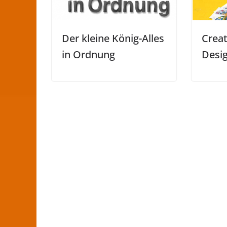
Der kleine König-Alles
Crea
in Ordnung
Desi