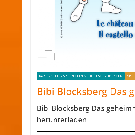
KARTENSPIELE - SPIELREGELN & SPIELBESCHREIBUNGEN
SPIE
Bibi Blocksberg Das 
Bibi Blocksberg Das geheimni
herunterladen