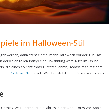
Spiele im Halloween-Stil
nger werden, dann steht einmal mehr Halloween vor der Tür. Das
n der vielen tollen Partys eine Erwähnung wert. Auch im Online
ln, die einen so richtig das Fürchten lehren, sodass man mit dem
an nur
Kniffel im Netz
spielt. Welche Titel die empfehlenswertesten
e
 Gaming-Welt überhaupt. So gibt es in den App-Stores von Apple