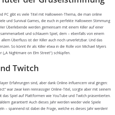
nd PC gibt es viele Titel mit Halloween-Thema, die man online
piele und Survival Games, die euch in perfekte Halloween Stimmung
: Vier Überlebende werden gemeinsam mit einem Killer auf einer
usammenarbeit und schlauem Spiel, dem – ebenfalls von einem
lem Überfluss ist der Killer auch noch unverletzbar. Und das
zen. So könnt ihr als Killer etwa in die Rolle von Michael Myers
r („A Nightmare on Elm Street“) schlüpfen.
und Twitch
ayer Erfahrungen sind, aber dank Online-Influencern viral gingen:
ct“ war zwar kein reinrassiger Online-Titel, sorgte aber mit seinem
t das Spiel auf Plattformen wie YouTube und Twitch präsentierten.
dern garantiert! Auch dieses Jahr werden wieder viele Spiele
eln – spannend ist dabei die Frage, welche es dieses Jahr werden!