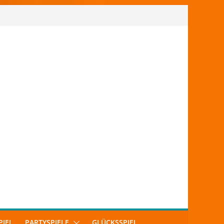
PIEL
PARTYSPIELE
GLÜCKSSPIEL