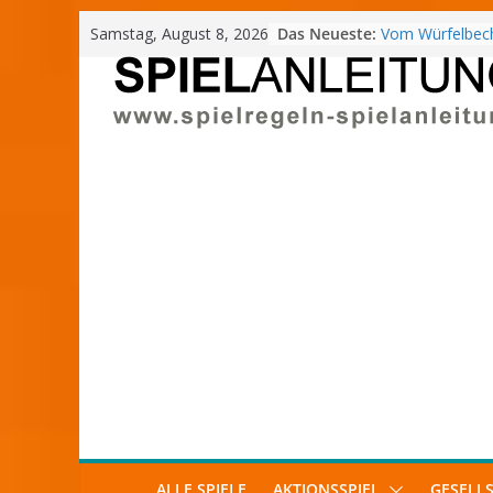
Das Neueste:
Vom Würfelbech
Samstag, August 8, 2026
Zufall
Gewinnchance 
Brettspiel zum 
5G-Technologie
ᐅ
Streaming in m
Wettplattforme
Spielregeln
Digital Detox vs
&
Entertainment: 
im Alltag finden
Spielanleitungen
Tipps für die En
–
Lerngewohnhei
Gesellschaftsspiele
ALLE SPIELE
AKTIONSSPIEL
GESELL