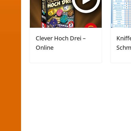
Clever Hoch Drei –
Kniff
Online
Schmi