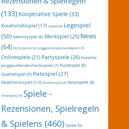
Rezensionen & Spielregeln
(133)
Kooperative Spiele
(33)
Legespiel
Kreativitätsspiel
(17)
Latest
(4)
News
(50)
Merkspiel
(25)
Memoryspiel
(8)
(64)
Nicht peinliche Junggesellenabschiedsspiele
(3)
Onlinespiele
(21)
Partyspiele
(26)
Peinliche
Puzzlespiel
(8)
Junggesellenabschiedsspiele
(7)
Ratespiel
(27)
Quartettspiel
(9)
Reaktionsspiel
(12)
Reisespiele
(8)
Rechenspiel
(4)
Spiele -
Smartplay
(4)
Rezensionen, Spielregeln
& Spielens
(460)
Spiele für