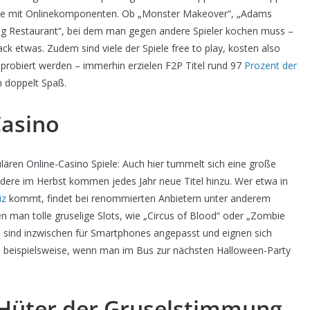
iele mit Onlinekomponenten. Ob „Monster Makeover“, „Adams
ng Restaurant“, bei dem man gegen andere Spieler kochen muss –
ack etwas. Zudem sind viele der Spiele free to play, kosten also
probiert werden – immerhin erzielen F2P Titel rund 97
Prozent der
h doppelt Spaß.
Casino
pulären Online-Casino Spiele: Auch hier tummelt sich eine große
dere im Herbst kommen jedes Jahr neue Titel hinzu. Wer etwa in
iz
kommt, findet bei renommierten Anbietern unter anderem
n man tolle gruselige Slots, wie „Circus of Blood“ oder „Zombie
 sind inzwischen für Smartphones angepasst und eignen sich
– beispielsweise, wenn man im Bus zur nächsten Halloween-Party
 Hüter der Gruselstimmung