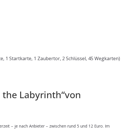
, 1 Startkarte, 1 Zaubertor, 2 Schlüssel, 45 Wegkarten)
e the Labyrinth“von
erzeit – je nach Anbieter – zwischen rund 5 und 12 Euro. Im