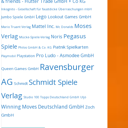
& friends - Hutter Trade GmbH + Co KG
Inkognito - Gesellschaft für faustdicke Überraschungen mbH
Lego
Lookout Games GmbH
Jumbo Spiele GmbH
Moses
Mattel Inc.
Mario Truant Verlag
Mc Donalds
Pegasus
Verlag
Noris
Mücke-Spiele-Verlag
Spiele
Piatnik Spielkarten
Philos GmbH & Co. KG
Pro Ludo - Asmodee GmbH
Playstation
Playmobil
Ravensburger
Queen Games GmbH
AG
Schmidt Spiele
Schmidt
Verlag
Studio 100
Topps Deutschland GmbH
Uljö
Winning Moves Deutschland GmbH
Zoch
GmbH