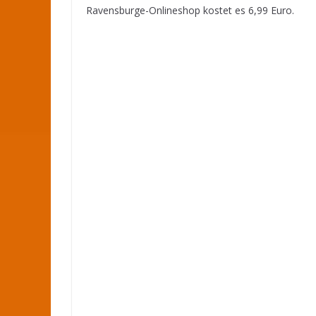
Ravensburge-Onlineshop kostet es 6,99 Euro.