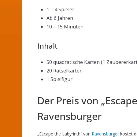
1 – 4 Spieler
Ab 6 Jahren
10 – 15 Minuten
Inhalt
50 quadratische Karten (1 Zaubererkarte
20 Rätselkarten
1 Spielfigur
Der Preis von „Escap
Ravensburger
„Escape the Labyrinth“ von
Ravensburger
kostet d