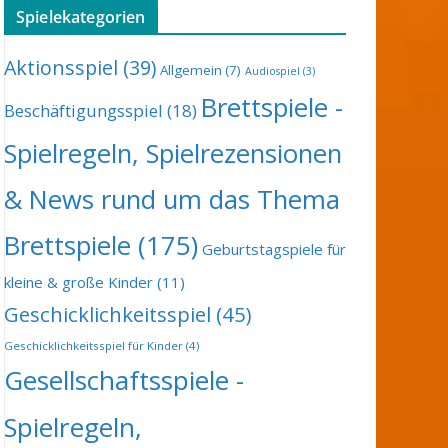
Spielekategorien
Aktionsspiel
(39)
Allgemein
(7)
Audiospiel
(3)
Brettspiele -
Beschäftigungsspiel
(18)
Spielregeln, Spielrezensionen
& News rund um das Thema
Brettspiele
(175)
Geburtstagspiele für
kleine & große Kinder
(11)
Geschicklichkeitsspiel
(45)
Geschicklichkeitsspiel für Kinder
(4)
Gesellschaftsspiele -
Spielregeln,