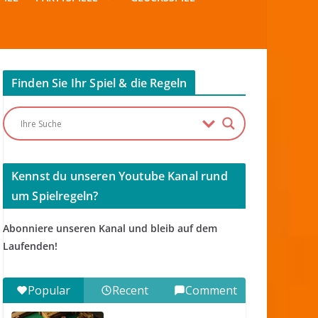
Finden Sie Ihr Spiel & die Regeln
Kennst du unseren Youtube Kanal rund
um Spielregeln?
Abonniere unseren Kanal und bleib auf dem
Laufenden!
Popular
Recent
Comment