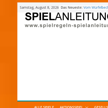
Das Neueste:
Vom Würfelbech
Samstag, August 8, 2026
Zufall
Gewinnchance 
Brettspiel zum 
5G-Technologie
ᐅ
Streaming in m
Wettplattforme
Spielregeln
Digital Detox vs
&
Entertainment: 
im Alltag finden
Spielanleitungen
Tipps für die En
–
Lerngewohnhei
Gesellschaftsspiele
ALLE SPIELE
AKTIONSSPIEL
GESELL