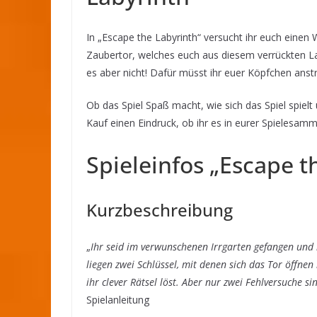
In „Escape the Labyrinth“ versucht ihr euch einen
Zaubertor, welches euch aus diesem verrückten Laby
es aber nicht! Dafür müsst ihr euer Köpfchen anst
Ob das Spiel Spaß macht, wie sich das Spiel spielt
Kauf einen Eindruck, ob ihr es in eurer Spielesam
Spieleinfos „Escape t
Kurzbeschreibung
„
Ihr seid im verwunschenen Irrgarten gefangen un
liegen zwei Schlüssel, mit denen sich das Tor öffnen
ihr clever Rätsel löst. Aber nur zwei Fehlversuche si
Spielanleitung