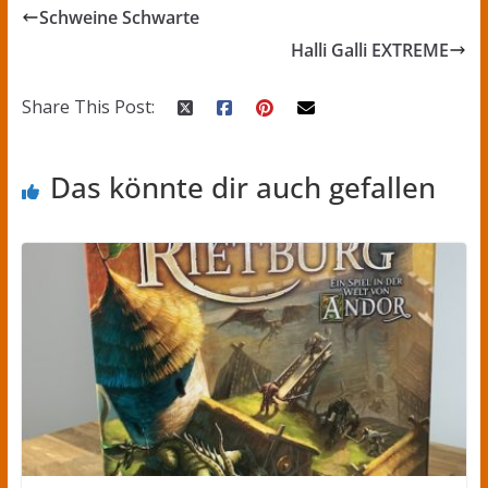
Schweine Schwarte
Halli Galli EXTREME
Share This Post:
Das könnte dir auch gefallen