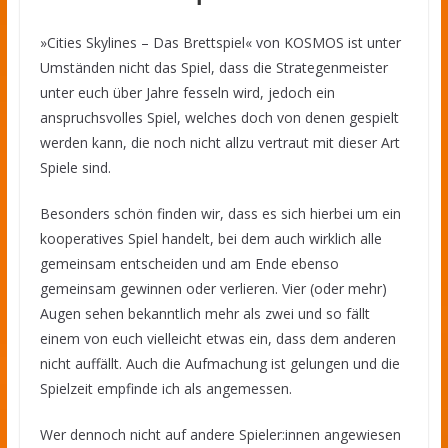
»Cities Skylines – Das Brettspiel« von KOSMOS ist unter
Umständen nicht das Spiel, dass die Strategenmeister
unter euch über Jahre fesseln wird, jedoch ein
anspruchsvolles Spiel, welches doch von denen gespielt
werden kann, die noch nicht allzu vertraut mit dieser Art
Spiele sind.
Besonders schön finden wir, dass es sich hierbei um ein
kooperatives Spiel handelt, bei dem auch wirklich alle
gemeinsam entscheiden und am Ende ebenso
gemeinsam gewinnen oder verlieren. Vier (oder mehr)
Augen sehen bekanntlich mehr als zwei und so fällt
einem von euch vielleicht etwas ein, dass dem anderen
nicht auffällt. Auch die Aufmachung ist gelungen und die
Spielzeit empfinde ich als angemessen.
Wer dennoch nicht auf andere Spieler:innen angewiesen