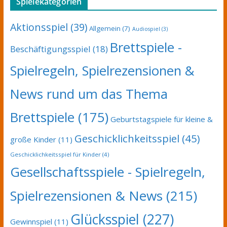
Spielekategorien
Aktionsspiel
(39)
Allgemein
(7)
Audiospiel
(3)
Brettspiele -
Beschäftigungsspiel
(18)
Spielregeln, Spielrezensionen &
News rund um das Thema
Brettspiele
(175)
Geburtstagspiele für kleine &
Geschicklichkeitsspiel
(45)
große Kinder
(11)
Geschicklichkeitsspiel für Kinder
(4)
Gesellschaftsspiele - Spielregeln,
Spielrezensionen & News
(215)
Glücksspiel
(227)
Gewinnspiel
(11)