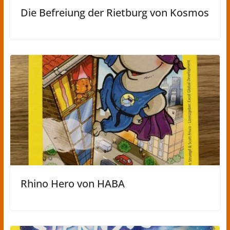
Die Befreiung der Rietburg von Kosmos
Rhino Hero von HABA