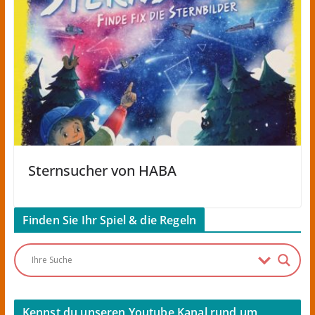
Sternsucher von HABA
Finden Sie Ihr Spiel & die Regeln
Kennst du unseren Youtube Kanal rund um