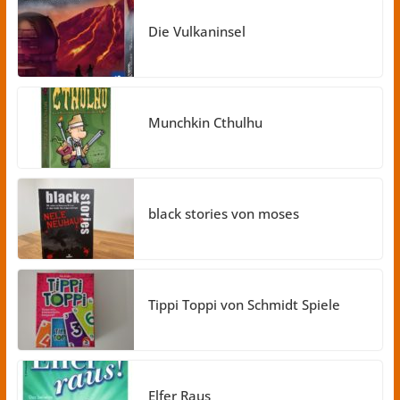
Die Vulkaninsel
Munchkin Cthulhu
black stories von moses
Tippi Toppi von Schmidt Spiele
Elfer Raus