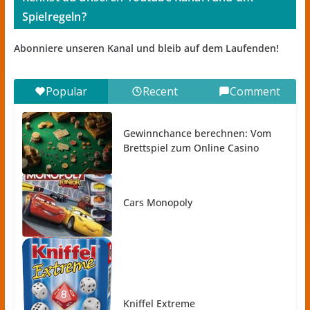
Spielregeln?
Abonniere unseren Kanal und bleib auf dem Laufenden!
Popular
Recent
Comment
Gewinnchance berechnen: Vom
Brettspiel zum Online Casino
Cars Monopoly
Kniffel Extreme