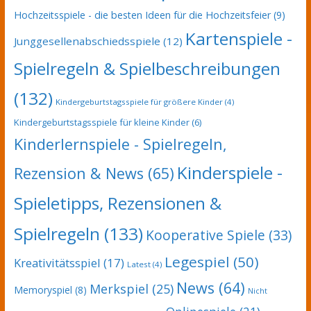
Hochzeitsspiele - die besten Ideen für die Hochzeitsfeier
(9)
Kartenspiele -
Junggesellenabschiedsspiele
(12)
Spielregeln & Spielbeschreibungen
(132)
Kindergeburtstagsspiele für größere Kinder
(4)
Kindergeburtstagsspiele für kleine Kinder
(6)
Kinderlernspiele - Spielregeln,
Kinderspiele -
Rezension & News
(65)
Spieletipps, Rezensionen &
Spielregeln
(133)
Kooperative Spiele
(33)
Legespiel
(50)
Kreativitätsspiel
(17)
Latest
(4)
News
(64)
Merkspiel
(25)
Memoryspiel
(8)
Nicht