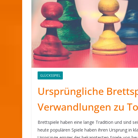
GLÜCKSSPIEL
Ursprüngliche Brettsp
Verwandlungen zu To
Brettspiele haben eine lange Tradition und sind sei
heute populären Spiele haben ihren Ursprung in kl
Ursprünge einiger der bekanntesten Spiele von h