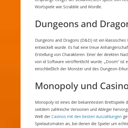
Wortspiele wie Scrabble und Wordle.
Dungeons and Drago
Dungeons and Dragons (D&D) ist ein klassisches P
entwickelt wurde. Es hat eine treue Anhängerschaft
Erstellung von Charakteren. Einer der direkten N
von id Software veröffentlicht wurde. „Doom“ ist
einschließlich der Monster und des Dungeon-Erku
Monopoly und Casino
Monopoly ist eines der bekanntesten Brettspiele de
seitdem zahlreiche Versionen und Ableger hervorg
Welt der
Casinos mit den besten Auszahlungen
gef
Spielautomaten an, bei denen die Spieler um echte