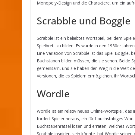
Monopoly-Design und die Charaktere, um ein aufre
Scrabble und Boggle
Scrabble ist ein beliebtes Wortspiel, bei dem Sp
Spielbrett zu bilden. Es wurde in den 1930er Jahr
Eine Variation von Scrabble ist das Spiel Boggle,
Buchstaben bilden müssen, die sie sehen. Beide 
gemeinsam, und sie haben den Weg in die Welt der 
Versionen, die es Spielern ermöglichen, ihr Wort
Wordle
Wordle ist ein relativ neues Online-Wortspiel, das 
fordert Spieler heraus, ein fünf-buchstabiges Wort
Buchstabenrätsel lösen und erraten, welches Wort
Scrabble inspiriert sein könnte, hat Wordle seinen