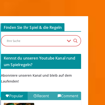
Finden Sie Ihr Spiel & die Regeln
Kennst du unseren Youtube Kanal rund
um Spielregeln?
Abonniere unseren Kanal und bleib auf dem
Laufenden!
Popular
Recent
Comment