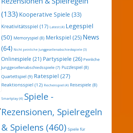
Rezensionen & Spielregeln
(133)
Kooperative Spiele
(33)
Legespiel
Kreativitätsspiel
(17)
Latest
(4)
News
(50)
Merkspiel
(25)
Memoryspiel
(8)
(64)
Nicht peinliche Junggesellenabschiedsspiele
(3)
Onlinespiele
(21)
Partyspiele
(26)
Peinliche
Puzzlespiel
(8)
Junggesellenabschiedsspiele
(7)
Ratespiel
(27)
Quartettspiel
(9)
Reaktionsspiel
(12)
Reisespiele
(8)
Rechenspiel
(4)
Spiele -
Smartplay
(4)
Rezensionen, Spielregeln
& Spielens
(460)
Spiele für