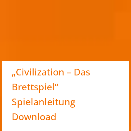
„Civilization – Das
Brettspiel“
Spielanleitung
Download