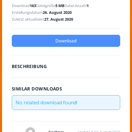
Download
163
Dateigröße
5 MB
Datei-Anzahl
1
Erstellungsdatum
26. August 2020
Zuletzt aktualisiert
27. August 2020
Download
BESCHREIBUNG
SIMILAR DOWNLOADS
No related download found!
kirchner