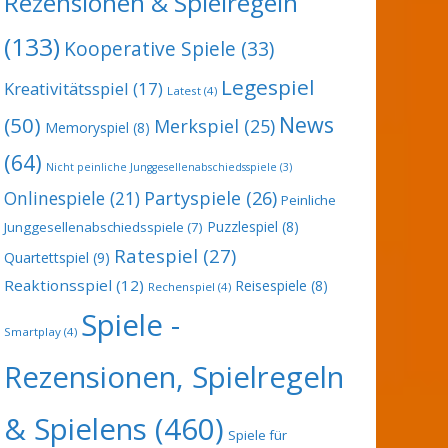
Rezensionen & Spielregeln
(133)
Kooperative Spiele
(33)
Legespiel
Kreativitätsspiel
(17)
Latest
(4)
News
(50)
Merkspiel
(25)
Memoryspiel
(8)
(64)
Nicht peinliche Junggesellenabschiedsspiele
(3)
Onlinespiele
(21)
Partyspiele
(26)
Peinliche
Puzzlespiel
(8)
Junggesellenabschiedsspiele
(7)
Ratespiel
(27)
Quartettspiel
(9)
Reaktionsspiel
(12)
Reisespiele
(8)
Rechenspiel
(4)
Spiele -
Smartplay
(4)
Rezensionen, Spielregeln
& Spielens
(460)
Spiele für