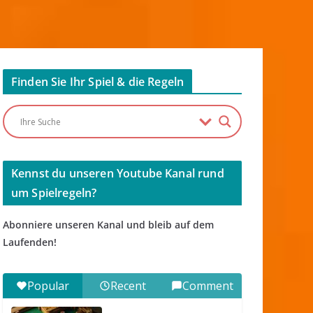
Finden Sie Ihr Spiel & die Regeln
Kennst du unseren Youtube Kanal rund
um Spielregeln?
Abonniere unseren Kanal und bleib auf dem
Laufenden!
Popular
Recent
Comment