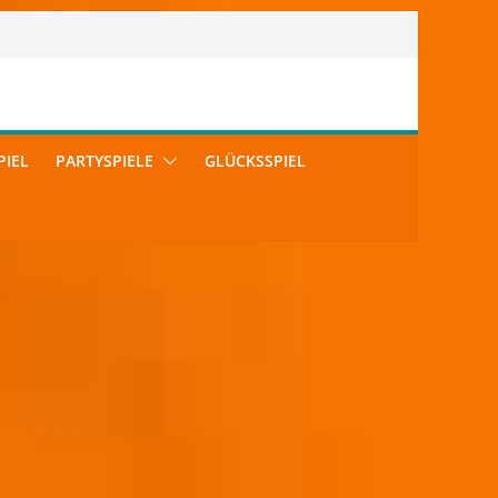
PIEL
PARTYSPIELE
GLÜCKSSPIEL