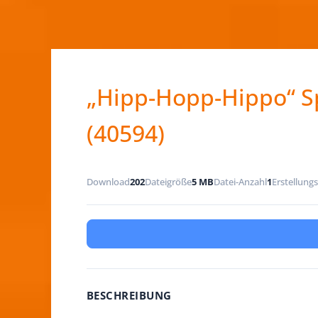
„Hipp-Hopp-Hippo“ S
(40594)
Download
202
Dateigröße
5 MB
Datei-Anzahl
1
Erstellun
BESCHREIBUNG