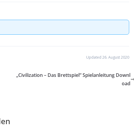
Updated 26. August 2020
„Civilization – Das Brettspiel“ Spielanleitung Downl
oad
len