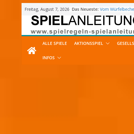
Das Neueste:
Vom Würfelbecher
Freitag, August 7, 2026
Zufall
Gewinnchance be
Brettspiel zum On
5G-Technologie u
ᐅ
Streaming in mo
ALLE SPIELE
AKTIONSSPIEL
GESELL
Wettplattformen
Spielregeln
Digital Detox vs. 
&
Entertainment: Di
INFOS
im Alltag finden
Spielanleitungen
Tipps für die Entw
–
Lerngewohnheite
Gesellschaftsspiele