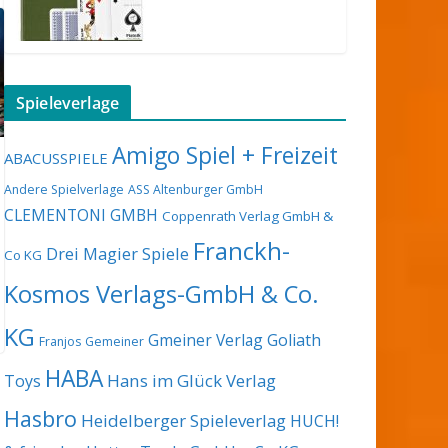
Spieleverlage
Amigo Spiel + Freizeit
ABACUSSPIELE
Andere Spielverlage
ASS Altenburger GmbH
CLEMENTONI GMBH
Coppenrath Verlag GmbH &
Franckh-
Drei Magier Spiele
Co KG
Kosmos Verlags-GmbH & Co.
KG
Gmeiner Verlag
Goliath
Franjos
Gemeiner
HABA
Hans im Glück Verlag
Toys
Hasbro
Heidelberger Spieleverlag
HUCH!