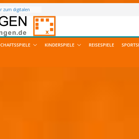
 zum digitalen
rechnen: Vom
line Casino
nd Echtzeit-
dernen
SCHAFTSSPIELE
KINDERSPIELE
REISESPIELE
SPORTS
Digital
e richtige Balance
icklung effektiver
n