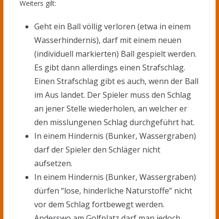
Weiters gilt:
Geht ein Ball völlig verloren (etwa in einem
Wasserhindernis), darf mit einem neuen
(individuell markierten) Ball gespielt werden.
Es gibt dann allerdings einen Strafschlag.
Einen Strafschlag gibt es auch, wenn der Ball
im Aus landet. Der Spieler muss den Schlag
an jener Stelle wiederholen, an welcher er
den misslungenen Schlag durchgeführt hat.
In einem Hindernis (Bunker, Wassergraben)
darf der Spieler den Schläger nicht
aufsetzen.
In einem Hindernis (Bunker, Wassergraben)
dürfen “lose, hinderliche Naturstoffe” nicht
vor dem Schlag fortbewegt werden.
Anderswo am Golfplatz darf man jedoch