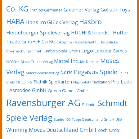
Co. KG
Gmeiner Verlag
Goliath Toys
Franjos
Gemeiner
HABA
Hasbro
Hans im Glück Verlag
Heidelberger Spieleverlag
HUCH! & friends - Hutter
Trade GmbH + Co KG
Inkognito - Gesellschaft für faustdicke
Lego
Lookout Games
Jumbo Spiele GmbH
Überraschungen mbH
Moses
Mattel Inc.
GmbH
Mario Truant Verlag
Mc Donalds
Pegasus Spiele
Verlag
Noris
Mücke-Spiele-Verlag
Philos
Pro Ludo
Piatnik Spielkarten
Playstation
GmbH & Co. KG
Playmobil
- Asmodee GmbH
Queen Games GmbH
Ravensburger AG
Schmidt
Schmidt
Spiele Verlag
Studio 100
Topps Deutschland GmbH
Uljö
Winning Moves Deutschland GmbH
Zoch GmbH