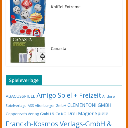
Kniffel Extreme
Canasta
Spieleverlage
Amigo Spiel + Freizeit
ABACUSSPIELE
Andere
CLEMENTONI GMBH
Spielverlage
ASS Altenburger GmbH
Drei Magier Spiele
Coppenrath Verlag GmbH & Co KG
Franckh-Kosmos Verlags-GmbH &