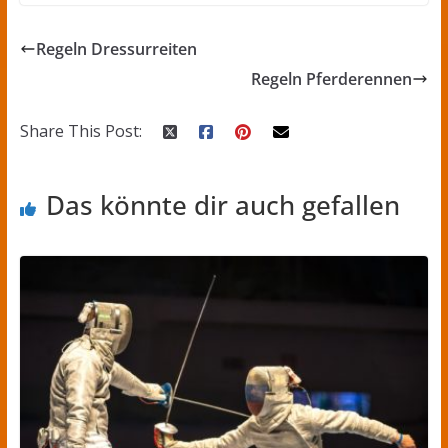
Regeln Dressurreiten
Regeln Pferderennen
Share This Post:
Das könnte dir auch gefallen