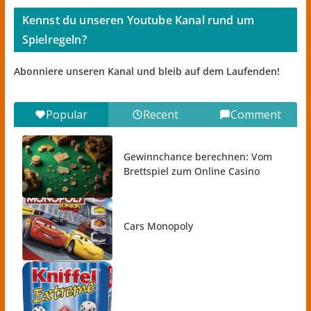
Kennst du unseren Youtube Kanal rund um
Spielregeln?
Abonniere unseren Kanal und bleib auf dem Laufenden!
Popular
Recent
Comment
Gewinnchance berechnen: Vom
Brettspiel zum Online Casino
Cars Monopoly