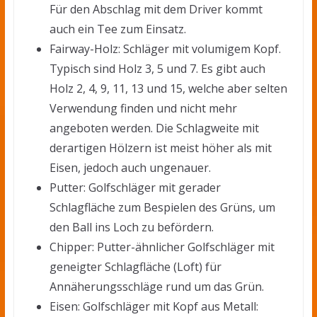
Für den Abschlag mit dem Driver kommt
auch ein Tee zum Einsatz.
Fairway-Holz: Schläger mit volumigem Kopf.
Typisch sind Holz 3, 5 und 7. Es gibt auch
Holz 2, 4, 9, 11, 13 und 15, welche aber selten
Verwendung finden und nicht mehr
angeboten werden. Die Schlagweite mit
derartigen Hölzern ist meist höher als mit
Eisen, jedoch auch ungenauer.
Putter: Golfschläger mit gerader
Schlagfläche zum Bespielen des Grüns, um
den Ball ins Loch zu befördern.
Chipper: Putter-ähnlicher Golfschläger mit
geneigter Schlagfläche (Loft) für
Annäherungsschläge rund um das Grün.
Eisen: Golfschläger mit Kopf aus Metall: