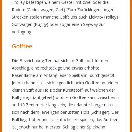
Trolley befestigen, einem Gestell mit zwei oder drei
Rädern (Caddiewagen, Cart). Zum Zurücklegen langer
Strecken stellen manche Golfclubs auch Elektro-Trolleys,
Golfwagen (Buggy) oder sogar einen Segway zur
Verfügung.
Golftee
Die Bezeichnung Tee hat sich im Golfsport für den
Abschlag, eine rechteckige und etwas erhöhte
Rasenfläche am Anfang jeder Spielbahn, durchgesetzt.
Jedoch handelt es sich eigentlich beim Golftee um einen
kleinen Stift aus Holz oder Kunststoff, auf welchen der
Ball gelegt (aufgeteet) wird. Ein Golftee kann zwischen 5
und 10 Zentimeter lang sein, die erlaubte Länge richtet
sich nach dem jeweiligen benutzten Holz (Schläger). Der
Ball liegt höher und ist einfacher zu spielen, das Aufteen
ist jedoch nur beim ersten Schlag einer Spielbahn