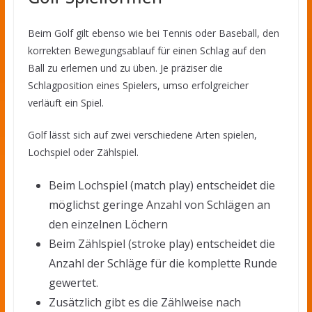
Beim Golf gilt ebenso wie bei Tennis oder Baseball, den
korrekten Bewegungsablauf für einen Schlag auf den
Ball zu erlernen und zu üben. Je präziser die
Schlagposition eines Spielers, umso erfolgreicher
verläuft ein Spiel.
Golf lässt sich auf zwei verschiedene Arten spielen,
Lochspiel oder Zählspiel.
Beim Lochspiel (match play) entscheidet die
möglichst geringe Anzahl von Schlägen an
den einzelnen Löchern
Beim Zählspiel (stroke play) entscheidet die
Anzahl der Schläge für die komplette Runde
gewertet.
Zusätzlich gibt es die Zählweise nach