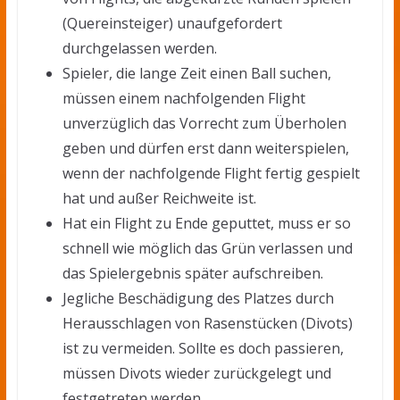
(Quereinsteiger) unaufgefordert
durchgelassen werden.
Spieler, die lange Zeit einen Ball suchen,
müssen einem nachfolgenden Flight
unverzüglich das Vorrecht zum Überholen
geben und dürfen erst dann weiterspielen,
wenn der nachfolgende Flight fertig gespielt
hat und außer Reichweite ist.
Hat ein Flight zu Ende geputtet, muss er so
schnell wie möglich das Grün verlassen und
das Spielergebnis später aufschreiben.
Jegliche Beschädigung des Platzes durch
Herausschlagen von Rasenstücken (Divots)
ist zu vermeiden. Sollte es doch passieren,
müssen Divots wieder zurückgelegt und
festgetreten werden.