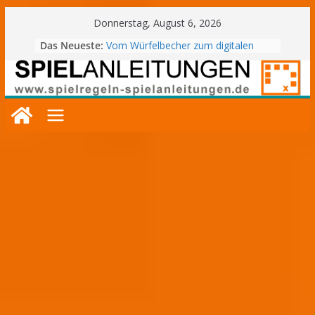
Donnerstag, August 6, 2026
Das Neueste:
Vom Würfelbecher zum digitalen
Zufall
Gewinnchance berechnen: Vom
Brettspiel zum Online Casino
5G-Technologie und Echtzeit-
ᐅ
Streaming in modernen
Spielregeln
Wettplattformen
&
Digital Detox vs. Digital
Entertainment: Die richtige Balance
Spielanleitungen
im Alltag finden
–
Tipps für die Entwicklung effektiver
Lerngewohnheiten
Gesellschaftsspiele