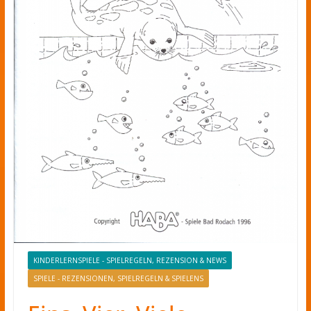
KINDERLERNSPIELE - SPIELREGELN, REZENSION & NEWS
SPIELE - REZENSIONEN, SPIELREGELN & SPIELENS