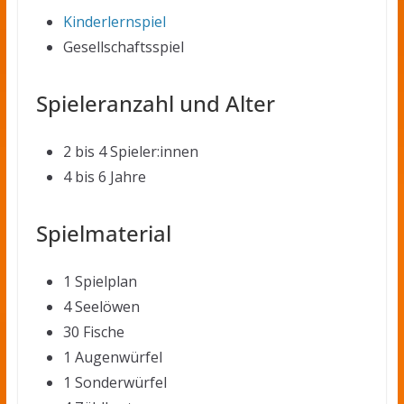
Kinderlernspiel
Gesellschaftsspiel
Spieleranzahl und Alter
2 bis 4 Spieler:innen
4 bis 6 Jahre
Spielmaterial
1 Spielplan
4 Seelöwen
30 Fische
1 Augenwürfel
1 Sonderwürfel