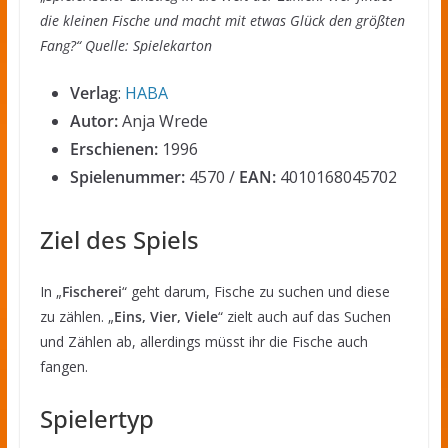
die kleinen Fische und macht mit etwas Glück den größten
Fang?“ Quelle: Spielekarton
Verlag
:
HABA
Autor:
Anja Wrede
Erschienen:
1996
Spielenummer:
4570 /
EAN:
4010168045702
Ziel des Spiels
In „
Fischerei
“ geht darum, Fische zu suchen und diese
zu zählen. „
Eins, Vier, Viele
“ zielt auch auf das Suchen
und Zählen ab, allerdings müsst ihr die Fische auch
fangen.
Spielertyp