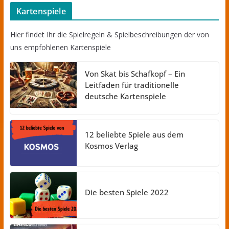
Kartenspiele
Hier findet Ihr die Spielregeln & Spielbeschreibungen der von
uns empfohlenen Kartenspiele
Von Skat bis Schafkopf – Ein
Leitfaden für traditionelle
deutsche Kartenspiele
12 beliebte Spiele aus dem
Kosmos Verlag
Die besten Spiele 2022