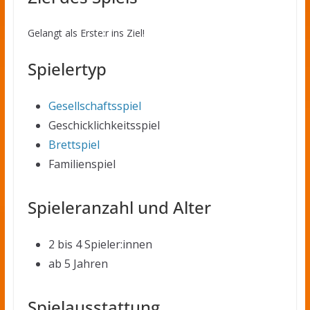
Gelangt als Erste:r ins Ziel!
Spielertyp
Gesellschaftsspiel
Geschicklichkeitsspiel
Brettspiel
Familienspiel
Spieleranzahl und Alter
2 bis 4 Spieler:innen
ab 5 Jahren
Spielausstattung