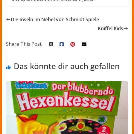
Die Inseln im Nebel von Schmidt Spiele
Kniffel Kids
Share This Post:
Das könnte dir auch gefallen