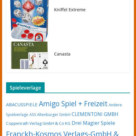
Kniffel Extreme
Canasta
Spieleverlage
Amigo Spiel + Freizeit
ABACUSSPIELE
Andere
CLEMENTONI GMBH
Spielverlage
ASS Altenburger GmbH
Drei Magier Spiele
Coppenrath Verlag GmbH & Co KG
Franckh-Kosmos Verlags-GmbH &