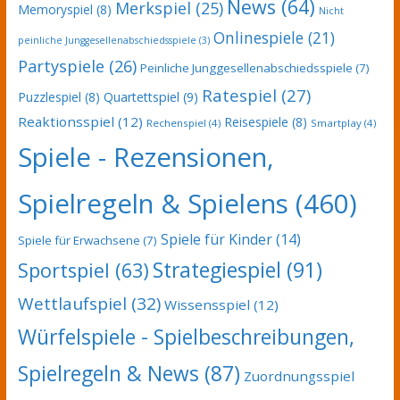
News
(64)
Merkspiel
(25)
Memoryspiel
(8)
Nicht
Onlinespiele
(21)
peinliche Junggesellenabschiedsspiele
(3)
Partyspiele
(26)
Peinliche Junggesellenabschiedsspiele
(7)
Ratespiel
(27)
Puzzlespiel
(8)
Quartettspiel
(9)
Reaktionsspiel
(12)
Reisespiele
(8)
Rechenspiel
(4)
Smartplay
(4)
Spiele - Rezensionen,
Spielregeln & Spielens
(460)
Spiele für Kinder
(14)
Spiele für Erwachsene
(7)
Strategiespiel
(91)
Sportspiel
(63)
Wettlaufspiel
(32)
Wissensspiel
(12)
Würfelspiele - Spielbeschreibungen,
Spielregeln & News
(87)
Zuordnungsspiel