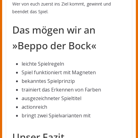
Wer von euch zuerst ins Ziel kommt, gewinnt und
beendet das Spiel.
Das mögen wir an
»Beppo der Bock«
leichte Spielregeln
Spiel funktioniert mit Magneten
bekanntes Spielprinzip
trainiert das Erkennen von Farben
ausgezeichneter Spieltitel
actionreich
bringt zwei Spielvarianten mit
Unser Fazit