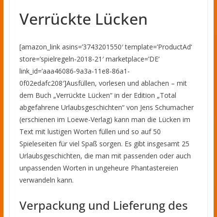
Verrückte Lücken
[amazon_link asins=’3743201550′ template=’ProductAd‘
store=’spielregeln-2018-21′ marketplace=’DE‘
link_id=’aaa46086-9a3a-11e8-86a1-
0f02edafc208′]Ausfüllen, vorlesen und ablachen – mit
dem Buch „Verrückte Lücken“ in der Edition „Total
abgefahrene Urlaubsgeschichten“ von Jens Schumacher
(erschienen im Loewe-Verlag) kann man die Lücken im
Text mit lustigen Worten füllen und so auf 50
Spieleseiten für viel Spaß sorgen. Es gibt insgesamt 25
Urlaubsgeschichten, die man mit passenden oder auch
unpassenden Worten in ungeheure Phantastereien
verwandeln kann.
Verpackung und Lieferung des