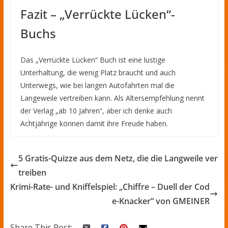
Fazit – „Verrückte Lücken“-
Buchs
Das „Verrückte Lücken“ Buch ist eine lustige
Unterhaltung, die wenig Platz braucht und auch
Unterwegs, wie bei langen Autofahrten mal die
Langeweile vertreiben kann. Als Altersempfehlung nennt
der Verlag „ab 10 Jahren“, aber ich denke auch
Achtjährige können damit ihre Freude haben.
5 Gratis-Quizze aus dem Netz, die die Langweile ver
treiben
Krimi-Rate- und Kniffelspiel: „Chiffre – Duell der Cod
e-Knacker“ von GMEINER
Share This Post: