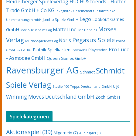
Heidelberger Spieleverlag
HUCH! & friends - Hutter
Trade GmbH + Co KG
Inkognito - Gesellschaft für faustdicke
Lego
Lookout Games
Jumbo Spiele GmbH
Überraschungen mbH
Moses
Mattel Inc.
GmbH
Mario Truant Verlag
Mc Donalds
Pegasus Spiele
Verlag
Noris
Mücke-Spiele-Verlag
Philos
Pro Ludo
Piatnik Spielkarten
Playstation
GmbH & Co. KG
Playmobil
- Asmodee GmbH
Queen Games GmbH
Ravensburger AG
Schmidt
Schmidt
Spiele Verlag
Studio 100
Topps Deutschland GmbH
Uljö
Winning Moves Deutschland GmbH
Zoch GmbH
Spielekategorien
Aktionsspiel
(39)
Allgemein
(7)
Audiospiel
(3)