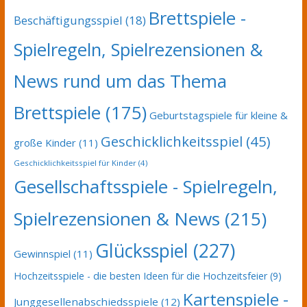
Brettspiele -
Beschäftigungsspiel
(18)
Spielregeln, Spielrezensionen &
News rund um das Thema
Brettspiele
(175)
Geburtstagspiele für kleine &
Geschicklichkeitsspiel
(45)
große Kinder
(11)
Geschicklichkeitsspiel für Kinder
(4)
Gesellschaftsspiele - Spielregeln,
Spielrezensionen & News
(215)
Glücksspiel
(227)
Gewinnspiel
(11)
Hochzeitsspiele - die besten Ideen für die Hochzeitsfeier
(9)
Kartenspiele -
Junggesellenabschiedsspiele
(12)