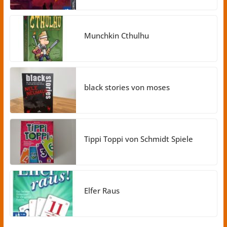
Munchkin Cthulhu
black stories von moses
Tippi Toppi von Schmidt Spiele
Elfer Raus