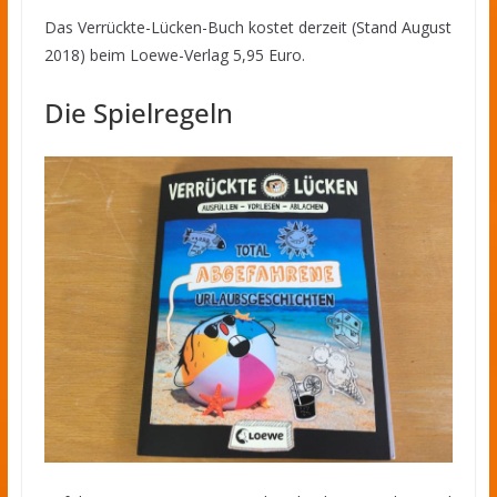
Das Verrückte-Lücken-Buch kostet derzeit (Stand August
2018) beim Loewe-Verlag 5,95 Euro.
Die Spielregeln