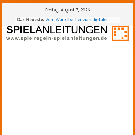
Freitag, August 7, 2026
Das Neueste:
Vom Würfelbecher zum digitalen
Zufall
Gewinnchance berechnen: Vom
Brettspiel zum Online Casino
5G-Technologie und Echtzeit-
ᐅ
Streaming in modernen
Spielregeln
Wettplattformen
&
Digital Detox vs. Digital
Entertainment: Die richtige Balance
Spielanleitungen
im Alltag finden
–
Tipps für die Entwicklung effektiver
Lerngewohnheiten
Gesellschaftsspiele