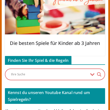
Die besten Spiele für Kinder ab 3 Jahren
Finden Sie Ihr Spiel & die Regeln
Kennst du unseren Youtube Kanal rund um
Spielregeln?