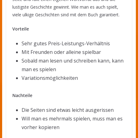
lustigste Geschichte gewinnt. Wie man es auch spielt,
viele ulkige Geschichten sind mit dem Buch garantiert.
Vorteile
Sehr gutes Preis-Leistungs-Verhältnis
Mit Freunden oder alleine spielbar
Sobald man lesen und schreiben kann, kann
man es spielen
Variationsmöglichkeiten
Nachteile
Die Seiten sind etwas leicht ausgerissen
Will man es mehrmals spielen, muss man es
vorher kopieren