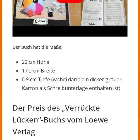
Der Buch hat die Maße:
22 cm Höhe
17,2 cm Breite
0,9 cm Tiefe (wobei darin ein dicker grauer
Karton als Schreibunterlage enthalten ist)
Der Preis des „Verrückte
Lücken“-Buchs vom Loewe
Verlag