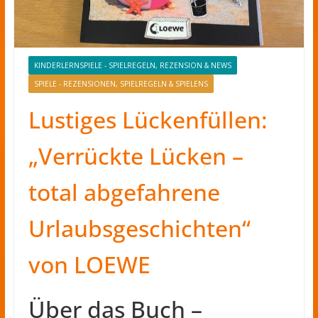
KINDERLERNSPIELE - SPIELREGELN, REZENSION & NEWS
SPIELE - REZENSIONEN, SPIELREGELN & SPIELENS
Lustiges Lückenfüllen:
„Verrückte Lücken –
total abgefahrene
Urlaubsgeschichten“
von LOEWE
Über das Buch –