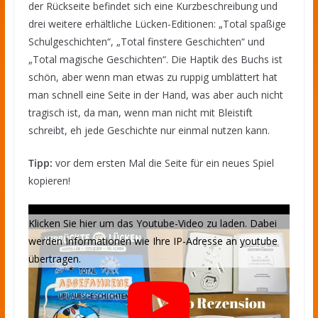
der Rückseite befindet sich eine Kurzbeschreibung und
drei weitere erhältliche Lücken-Editionen: „Total spaßige
Schulgeschichten“, „Total finstere Geschichten“ und
„Total magische Geschichten“. Die Haptik des Buchs ist
schön, aber wenn man etwas zu ruppig umblättert hat
man schnell eine Seite in der Hand, was aber auch nicht
tragisch ist, da man, wenn man nicht mit Bleistift
schreibt, eh jede Geschichte nur einmal nutzen kann.
Tipp:
vor dem ersten Mal die Seite für ein neues Spiel
kopieren!