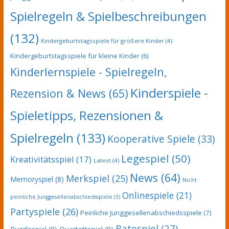
Spielregeln & Spielbeschreibungen
(132)
Kindergeburtstagsspiele für größere Kinder
(4)
Kindergeburtstagsspiele für kleine Kinder
(6)
Kinderlernspiele - Spielregeln,
Kinderspiele -
Rezension & News
(65)
Spieletipps, Rezensionen &
Spielregeln
(133)
Kooperative Spiele
(33)
Legespiel
(50)
Kreativitätsspiel
(17)
Latest
(4)
News
(64)
Merkspiel
(25)
Memoryspiel
(8)
Nicht
Onlinespiele
(21)
peinliche Junggesellenabschiedsspiele
(3)
Partyspiele
(26)
Peinliche Junggesellenabschiedsspiele
(7)
Ratespiel
(27)