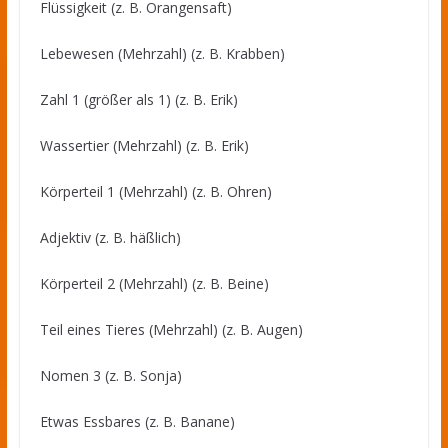
Flüssigkeit (z. B. Orangensaft)
Lebewesen (Mehrzahl) (z. B. Krabben)
Zahl 1 (größer als 1) (z. B. Erik)
Wassertier (Mehrzahl) (z. B. Erik)
Körperteil 1 (Mehrzahl) (z. B. Ohren)
Adjektiv (z. B. häßlich)
Körperteil 2 (Mehrzahl) (z. B. Beine)
Teil eines Tieres (Mehrzahl) (z. B. Augen)
Nomen 3 (z. B. Sonja)
Etwas Essbares (z. B. Banane)