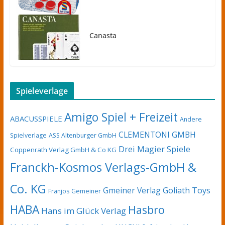
Canasta
Spieleverlage
Amigo Spiel + Freizeit
ABACUSSPIELE
Andere
CLEMENTONI GMBH
Spielverlage
ASS Altenburger GmbH
Drei Magier Spiele
Coppenrath Verlag GmbH & Co KG
Franckh-Kosmos Verlags-GmbH &
Co. KG
Gmeiner Verlag
Goliath Toys
Franjos
Gemeiner
HABA
Hasbro
Hans im Glück Verlag