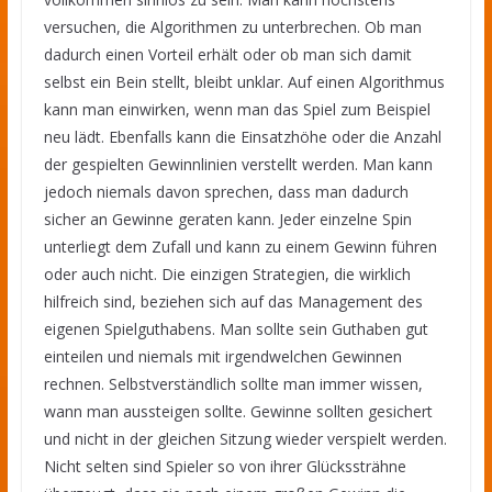
versuchen, die Algorithmen zu unterbrechen. Ob man
dadurch einen Vorteil erhält oder ob man sich damit
selbst ein Bein stellt, bleibt unklar. Auf einen Algorithmus
kann man einwirken, wenn man das Spiel zum Beispiel
neu lädt. Ebenfalls kann die Einsatzhöhe oder die Anzahl
der gespielten Gewinnlinien verstellt werden. Man kann
jedoch niemals davon sprechen, dass man dadurch
sicher an Gewinne geraten kann. Jeder einzelne Spin
unterliegt dem Zufall und kann zu einem Gewinn führen
oder auch nicht. Die einzigen Strategien, die wirklich
hilfreich sind, beziehen sich auf das Management des
eigenen Spielguthabens. Man sollte sein Guthaben gut
einteilen und niemals mit irgendwelchen Gewinnen
rechnen. Selbstverständlich sollte man immer wissen,
wann man aussteigen sollte. Gewinne sollten gesichert
und nicht in der gleichen Sitzung wieder verspielt werden.
Nicht selten sind Spieler so von ihrer Glückssträhne