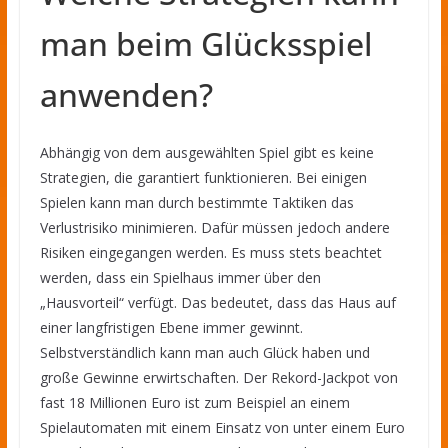
man beim Glücksspiel
anwenden?
Abhängig von dem ausgewählten Spiel gibt es keine
Strategien, die garantiert funktionieren. Bei einigen
Spielen kann man durch bestimmte Taktiken das
Verlustrisiko minimieren. Dafür müssen jedoch andere
Risiken eingegangen werden. Es muss stets beachtet
werden, dass ein Spielhaus immer über den
„Hausvorteil“ verfügt. Das bedeutet, dass das Haus auf
einer langfristigen Ebene immer gewinnt.
Selbstverständlich kann man auch Glück haben und
große Gewinne erwirtschaften. Der Rekord-Jackpot von
fast 18 Millionen Euro ist zum Beispiel an einem
Spielautomaten mit einem Einsatz von unter einem Euro