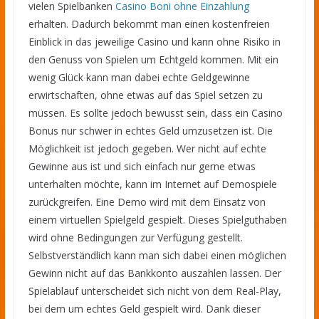
vielen Spielbanken
Casino Boni ohne Einzahlung
erhalten. Dadurch bekommt man einen kostenfreien
Einblick in das jeweilige Casino und kann ohne Risiko in
den Genuss von Spielen um Echtgeld kommen. Mit ein
wenig Glück kann man dabei echte Geldgewinne
erwirtschaften, ohne etwas auf das Spiel setzen zu
müssen. Es sollte jedoch bewusst sein, dass ein Casino
Bonus nur schwer in echtes Geld umzusetzen ist. Die
Möglichkeit ist jedoch gegeben. Wer nicht auf echte
Gewinne aus ist und sich einfach nur gerne etwas
unterhalten möchte, kann im Internet auf Demospiele
zurückgreifen. Eine Demo wird mit dem Einsatz von
einem virtuellen Spielgeld gespielt. Dieses Spielguthaben
wird ohne Bedingungen zur Verfügung gestellt.
Selbstverständlich kann man sich dabei einen möglichen
Gewinn nicht auf das Bankkonto auszahlen lassen. Der
Spielablauf unterscheidet sich nicht von dem Real-Play,
bei dem um echtes Geld gespielt wird. Dank dieser