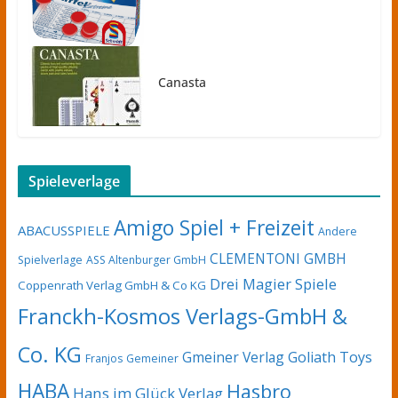
Canasta
Spieleverlage
Amigo Spiel + Freizeit
ABACUSSPIELE
Andere
CLEMENTONI GMBH
Spielverlage
ASS Altenburger GmbH
Drei Magier Spiele
Coppenrath Verlag GmbH & Co KG
Franckh-Kosmos Verlags-GmbH &
Co. KG
Gmeiner Verlag
Goliath Toys
Franjos
Gemeiner
HABA
Hasbro
Hans im Glück Verlag