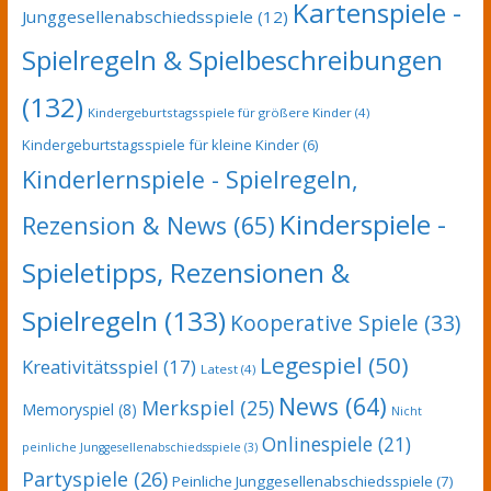
Kartenspiele -
Junggesellenabschiedsspiele
(12)
Spielregeln & Spielbeschreibungen
(132)
Kindergeburtstagsspiele für größere Kinder
(4)
Kindergeburtstagsspiele für kleine Kinder
(6)
Kinderlernspiele - Spielregeln,
Kinderspiele -
Rezension & News
(65)
Spieletipps, Rezensionen &
Spielregeln
(133)
Kooperative Spiele
(33)
Legespiel
(50)
Kreativitätsspiel
(17)
Latest
(4)
News
(64)
Merkspiel
(25)
Memoryspiel
(8)
Nicht
Onlinespiele
(21)
peinliche Junggesellenabschiedsspiele
(3)
Partyspiele
(26)
Peinliche Junggesellenabschiedsspiele
(7)