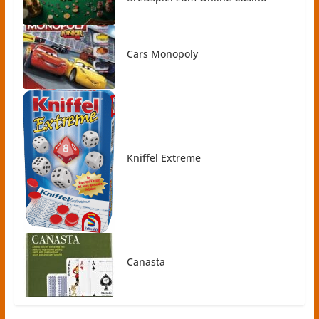
Cars Monopoly
Kniffel Extreme
Canasta