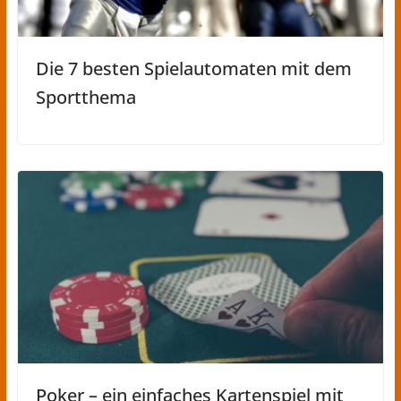
Die 7 besten Spielautomaten mit dem
Sportthema
Poker – ein einfaches Kartenspiel mit