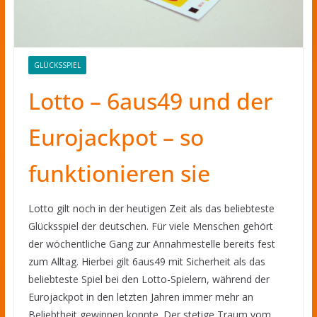
GLÜCKSSPIEL
Lotto – 6aus49 und der
Eurojackpot – so
funktionieren sie
Lotto gilt noch in der heutigen Zeit als das beliebteste
Glücksspiel der deutschen. Für viele Menschen gehört
der wöchentliche Gang zur Annahmestelle bereits fest
zum Alltag. Hierbei gilt 6aus49 mit Sicherheit als das
beliebteste Spiel bei den Lotto-Spielern, während der
Eurojackpot in den letzten Jahren immer mehr an
Beliebtheit gewinnen konnte. Der stetige Traum vom