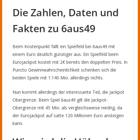
Die Zahlen, Daten und
Fakten zu 6aus49
Beim Kostenpunkt fällt ein Spielfeld bei 6aus49 mit
einem Euro deutlich günstiger aus. Ein Spielfeld beim
Eurojackpot kostet mit 2€ bereits den doppelten Preis. In
Puncto Gewinnwahrscheinlichkeit schenken sich die
beiden Spiele mit 1:140 Mio. allerdings nichts.
Nun kommt allerdings der interessante Teil, die Jackpot
Obergrenze. Beim Spiel 6aus49 gilt die Jackpot-
Obergrenze mit 45 Mio. als vergleichsweise niedrig, da
der Eurojackpot auf satte 120 Millionen Euro ansteigen
kann.