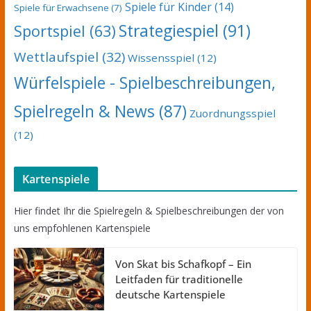
Spiele für Kinder
(14)
Spiele für Erwachsene
(7)
Strategiespiel
(91)
Sportspiel
(63)
Wettlaufspiel
(32)
Wissensspiel
(12)
Würfelspiele - Spielbeschreibungen,
Spielregeln & News
(87)
Zuordnungsspiel
(12)
Kartenspiele
Hier findet Ihr die Spielregeln & Spielbeschreibungen der von
uns empfohlenen Kartenspiele
Von Skat bis Schafkopf – Ein
Leitfaden für traditionelle
deutsche Kartenspiele