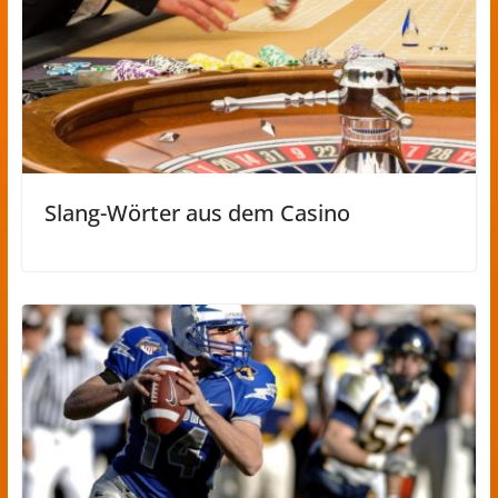
Slang-Wörter aus dem Casino