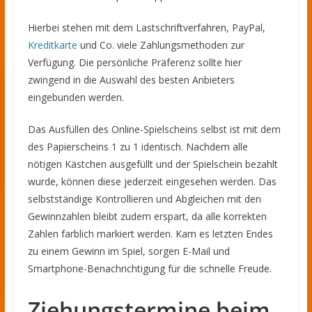
Hierbei stehen mit dem Lastschriftverfahren, PayPal,
Kreditkarte
und Co. viele Zahlungsmethoden zur
Verfügung. Die persönliche Präferenz sollte hier
zwingend in die Auswahl des besten Anbieters
eingebunden werden.
Das Ausfüllen des Online-Spielscheins selbst ist mit dem
des Papierscheins 1 zu 1 identisch. Nachdem alle
nötigen Kästchen ausgefüllt und der Spielschein bezahlt
wurde, können diese jederzeit eingesehen werden. Das
selbstständige Kontrollieren und Abgleichen mit den
Gewinnzahlen bleibt zudem erspart, da alle korrekten
Zahlen farblich markiert werden. Kam es letzten Endes
zu einem Gewinn im Spiel, sorgen E-Mail und
Smartphone-Benachrichtigung für die schnelle Freude.
Ziehungstermine beim