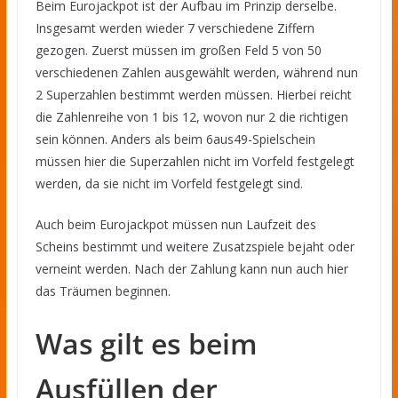
Beim Eurojackpot ist der Aufbau im Prinzip derselbe.
Insgesamt werden wieder 7 verschiedene Ziffern
gezogen. Zuerst müssen im großen Feld 5 von 50
verschiedenen Zahlen ausgewählt werden, während nun
2 Superzahlen bestimmt werden müssen. Hierbei reicht
die Zahlenreihe von 1 bis 12, wovon nur 2 die richtigen
sein können. Anders als beim 6aus49-Spielschein
müssen hier die Superzahlen nicht im Vorfeld festgelegt
werden, da sie nicht im Vorfeld festgelegt sind.
Auch beim Eurojackpot müssen nun Laufzeit des
Scheins bestimmt und weitere Zusatzspiele bejaht oder
verneint werden. Nach der Zahlung kann nun auch hier
das Träumen beginnen.
Was gilt es beim
Ausfüllen der