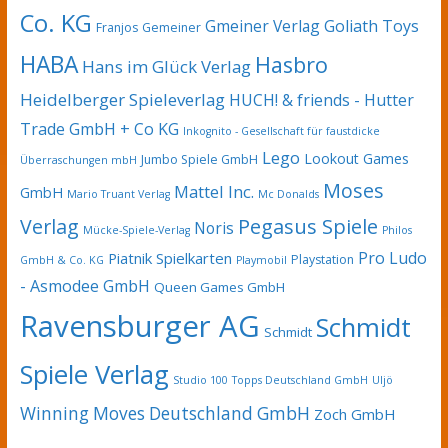
Co. KG
Gmeiner Verlag
Goliath Toys
Franjos
Gemeiner
HABA
Hasbro
Hans im Glück Verlag
Heidelberger Spieleverlag
HUCH! & friends - Hutter
Trade GmbH + Co KG
Inkognito - Gesellschaft für faustdicke
Lego
Lookout Games
Jumbo Spiele GmbH
Überraschungen mbH
Moses
Mattel Inc.
GmbH
Mario Truant Verlag
Mc Donalds
Pegasus Spiele
Verlag
Noris
Mücke-Spiele-Verlag
Philos
Pro Ludo
Piatnik Spielkarten
Playstation
GmbH & Co. KG
Playmobil
- Asmodee GmbH
Queen Games GmbH
Ravensburger AG
Schmidt
Schmidt
Spiele Verlag
Studio 100
Topps Deutschland GmbH
Uljö
Winning Moves Deutschland GmbH
Zoch GmbH