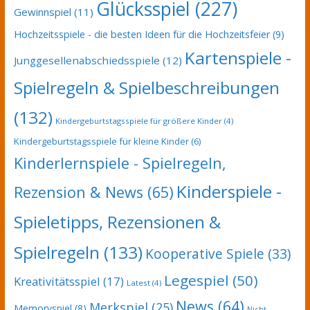
Glücksspiel
(227)
Gewinnspiel
(11)
Hochzeitsspiele - die besten Ideen für die Hochzeitsfeier
(9)
Kartenspiele -
Junggesellenabschiedsspiele
(12)
Spielregeln & Spielbeschreibungen
(132)
Kindergeburtstagsspiele für größere Kinder
(4)
Kindergeburtstagsspiele für kleine Kinder
(6)
Kinderlernspiele - Spielregeln,
Kinderspiele -
Rezension & News
(65)
Spieletipps, Rezensionen &
Spielregeln
(133)
Kooperative Spiele
(33)
Legespiel
(50)
Kreativitätsspiel
(17)
Latest
(4)
News
(64)
Merkspiel
(25)
Memoryspiel
(8)
Nicht