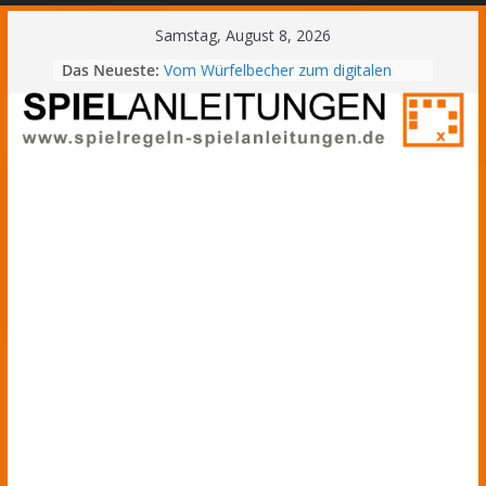
Samstag, August 8, 2026
Das Neueste:
Vom Würfelbecher zum digitalen
Zufall
Gewinnchance berechnen: Vom
Brettspiel zum Online Casino
5G-Technologie und Echtzeit-
ᐅ
Streaming in modernen
Spielregeln
Wettplattformen
&
Digital Detox vs. Digital
Entertainment: Die richtige Balance
Spielanleitungen
im Alltag finden
–
Tipps für die Entwicklung effektiver
Lerngewohnheiten
Gesellschaftsspiele