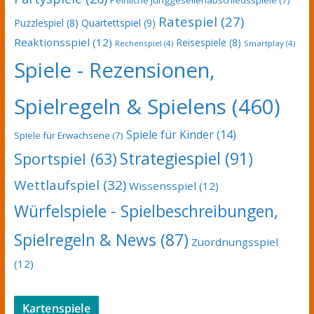
Ratespiel
(27)
Puzzlespiel
(8)
Quartettspiel
(9)
Reaktionsspiel
(12)
Reisespiele
(8)
Rechenspiel
(4)
Smartplay
(4)
Spiele - Rezensionen,
Spielregeln & Spielens
(460)
Spiele für Kinder
(14)
Spiele für Erwachsene
(7)
Strategiespiel
(91)
Sportspiel
(63)
Wettlaufspiel
(32)
Wissensspiel
(12)
Würfelspiele - Spielbeschreibungen,
Spielregeln & News
(87)
Zuordnungsspiel
(12)
Kartenspiele