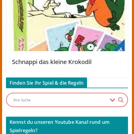
Schnappi das kleine Krokodil
Finden Sie Ihr Spiel & die Regeln
Kennst du unseren Youtube Kanal rund um
Spielregeln?