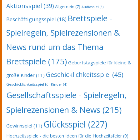
Aktionsspiel
(39)
Allgemein
(7)
Audiospiel
(3)
Brettspiele -
Beschäftigungsspiel
(18)
Spielregeln, Spielrezensionen &
News rund um das Thema
Brettspiele
(175)
Geburtstagspiele für kleine &
Geschicklichkeitsspiel
(45)
große Kinder
(11)
Geschicklichkeitsspiel für Kinder
(4)
Gesellschaftsspiele - Spielregeln,
Spielrezensionen & News
(215)
Glücksspiel
(227)
Gewinnspiel
(11)
Hochzeitsspiele - die besten Ideen für die Hochzeitsfeier
(9)