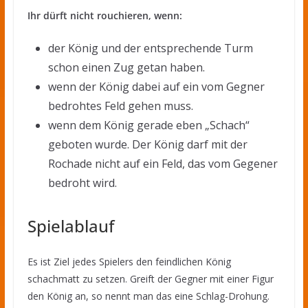
Ihr dürft nicht rouchieren, wenn:
der König und der entsprechende Turm
schon einen Zug getan haben.
wenn der König dabei auf ein vom Gegner
bedrohtes Feld gehen muss.
wenn dem König gerade eben „Schach“
geboten wurde. Der König darf mit der
Rochade nicht auf ein Feld, das vom Gegener
bedroht wird.
Spielablauf
Es ist Ziel jedes Spielers den feindlichen König
schachmatt zu setzen. Greift der Gegner mit einer Figur
den König an, so nennt man das eine Schlag-Drohung.