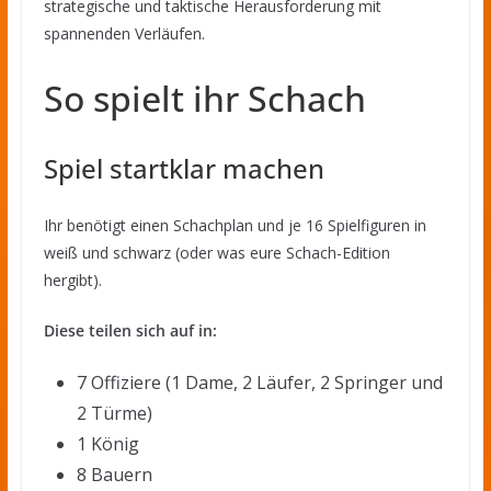
strategische und taktische Herausforderung mit
spannenden Verläufen.
So spielt ihr Schach
Spiel startklar machen
Ihr benötigt einen Schachplan und je 16 Spielfiguren in
weiß und schwarz (oder was eure Schach-Edition
hergibt).
Diese teilen sich auf in:
7 Offiziere (1 Dame, 2 Läufer, 2 Springer und
2 Türme)
1 König
8 Bauern