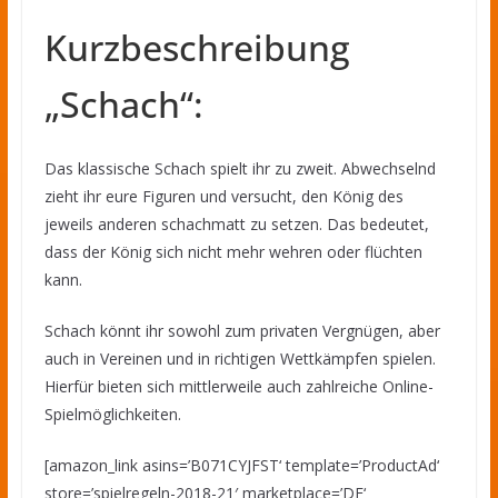
Kurzbeschreibung
„Schach“:
Das klassische Schach spielt ihr zu zweit. Abwechselnd
zieht ihr eure Figuren und versucht, den König des
jeweils anderen schachmatt zu setzen. Das bedeutet,
dass der König sich nicht mehr wehren oder flüchten
kann.
Schach könnt ihr sowohl zum privaten Vergnügen, aber
auch in Vereinen und in richtigen Wettkämpfen spielen.
Hierfür bieten sich mittlerweile auch zahlreiche Online-
Spielmöglichkeiten.
[amazon_link asins=’B071CYJFST‘ template=’ProductAd‘
store=’spielregeln-2018-21′ marketplace=’DE‘