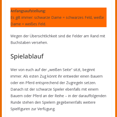
Anfangsaufstellung:
Es gilt immer: schwarze Dame = schwarzes Feld, weiße
Dame = weißes Feld.
Wegen der Übersichtlichkeit sind die Felder am Rand mit
Buchstaben versehen.
Spielablauf
Wer von euch auf der „weißen Seite“ sitzt, beginnt
immer. Als esten Zug könnt ihr entweder einen Bauern
oder ein Pferd entsprechend der Zugregeln setzen.
Danach ist der schwarze Spieler ebenfalls mit einem
Bauern oder Pferd an der Reihe – in der darauffolgenden
Runde stehen den Spielern gegebenenfalls weitere
Spielfiguren zur Verfügung.