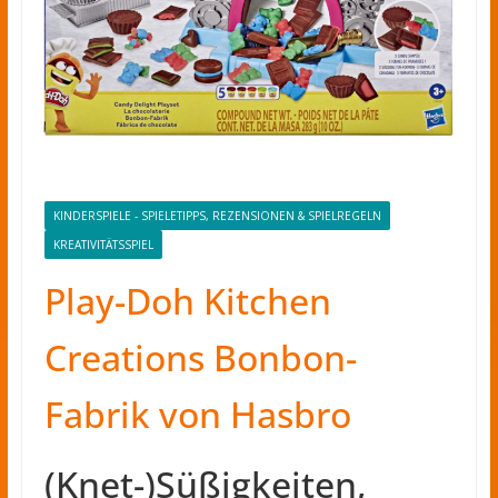
KINDERSPIELE - SPIELETIPPS, REZENSIONEN & SPIELREGELN
KREATIVITÄTSSPIEL
Play-Doh Kitchen
Creations Bonbon-
Fabrik von Hasbro
(Knet-)Süßigkeiten,