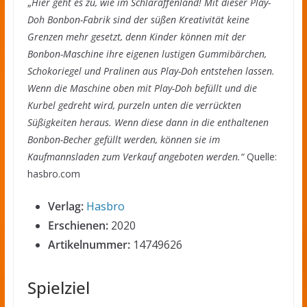
„
Hier geht es zu, wie im Schlaraffenland! Mit dieser Play-
Doh Bonbon-Fabrik sind der süßen Kreativität keine
Grenzen mehr gesetzt, denn Kinder können mit der
Bonbon-Maschine ihre eigenen lustigen Gummibärchen,
Schokoriegel und Pralinen aus Play-Doh entstehen lassen.
Wenn die Maschine oben mit Play-Doh befüllt und die
Kurbel gedreht wird, purzeln unten die verrückten
Süßigkeiten heraus. Wenn diese dann in die enthaltenen
Bonbon-Becher gefüllt werden, können sie im
Kaufmannsladen zum Verkauf angeboten werden.“
Quelle:
hasbro.com
Verlag:
Hasbro
Erschienen:
2020
Artikelnummer:
14749626
Spielziel