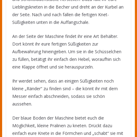
Lieblingskneten in die Becher und dreht an der Kurbel an
der Seite. Nach und nach fallen die fertigen Knet-
Süßigkeiten unten in die Auffangschale.
An der Seite der Maschine findet ihr eine Art Behälter.
Dort könnt ihr eure fertigen Süßigkeiten zur
Aufbewahrung hineingeben. Um sie in die Schüsselchen
zu füllen, betätigt ihr einfach den Hebel, woraufhin sich
eine Klappe öffnet und sie herauspurzeln.
Ihr werdet sehen, dass an einigen Süßigkeiten noch
kleine „Ränder“ zu finden sind – die könnt ihr mit dem
Messer einfach abschneiden, sodass sie schön
aussehen.
Der blaue Boden der Maschine bietet euch die
Möglichkeit, kleine Pralinen zu kneten. Drückt dazu
einfach eure Knete in die Förmchen und „schabt“ sie mit