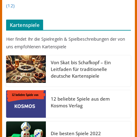
(12)
Kartenspiele
Hier findet Ihr die Spielregeln & Spielbeschreibungen der von
uns empfohlenen Kartenspiele
Von Skat bis Schafkopf – Ein
Leitfaden für traditionelle
deutsche Kartenspiele
12 beliebte Spiele aus dem
Kosmos Verlag
Die besten Spiele 2022