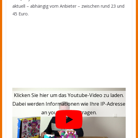
aktuell – abhängig vom Anbieter – zwischen rund 23 und
45 Euro.