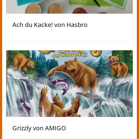
Ach du Kacke! von Hasbro
Grizzly von AMIGO