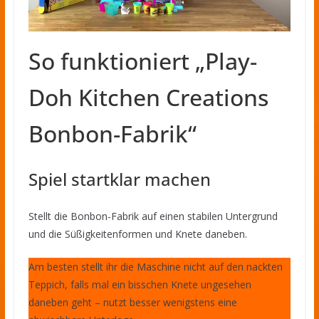
So funktioniert „Play-
Doh Kitchen Creations
Bonbon-Fabrik“
Spiel startklar machen
Stellt die Bonbon-Fabrik auf einen stabilen Untergrund
und die Süßigkeitenformen und Knete daneben.
Am besten stellt ihr die Maschine nicht auf den nackten
Teppich, falls mal ein bisschen Knete ungesehen
daneben geht – nutzt besser wenigstens eine