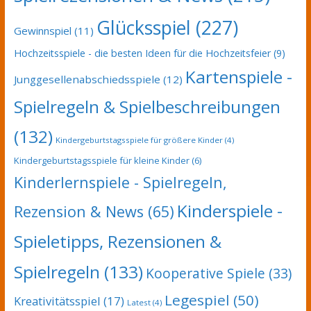
Glücksspiel
(227)
Gewinnspiel
(11)
Hochzeitsspiele - die besten Ideen für die Hochzeitsfeier
(9)
Kartenspiele -
Junggesellenabschiedsspiele
(12)
Spielregeln & Spielbeschreibungen
(132)
Kindergeburtstagsspiele für größere Kinder
(4)
Kindergeburtstagsspiele für kleine Kinder
(6)
Kinderlernspiele - Spielregeln,
Kinderspiele -
Rezension & News
(65)
Spieletipps, Rezensionen &
Spielregeln
(133)
Kooperative Spiele
(33)
Legespiel
(50)
Kreativitätsspiel
(17)
Latest
(4)