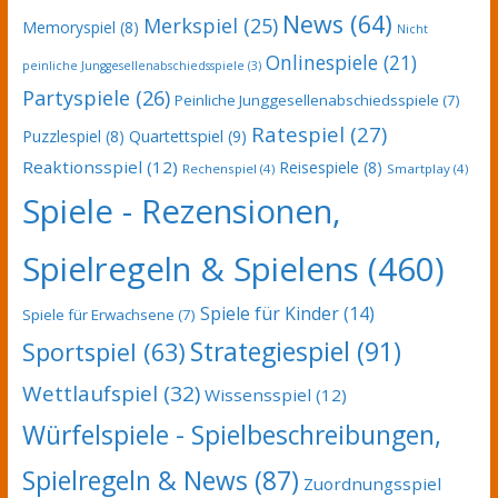
News
(64)
Merkspiel
(25)
Memoryspiel
(8)
Nicht
Onlinespiele
(21)
peinliche Junggesellenabschiedsspiele
(3)
Partyspiele
(26)
Peinliche Junggesellenabschiedsspiele
(7)
Ratespiel
(27)
Puzzlespiel
(8)
Quartettspiel
(9)
Reaktionsspiel
(12)
Reisespiele
(8)
Rechenspiel
(4)
Smartplay
(4)
Spiele - Rezensionen,
Spielregeln & Spielens
(460)
Spiele für Kinder
(14)
Spiele für Erwachsene
(7)
Strategiespiel
(91)
Sportspiel
(63)
Wettlaufspiel
(32)
Wissensspiel
(12)
Würfelspiele - Spielbeschreibungen,
Spielregeln & News
(87)
Zuordnungsspiel