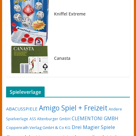
Kniffel Extreme
Canasta
Spieleverlage
Amigo Spiel + Freizeit
ABACUSSPIELE
Andere
CLEMENTONI GMBH
Spielverlage
ASS Altenburger GmbH
Drei Magier Spiele
Coppenrath Verlag GmbH & Co KG