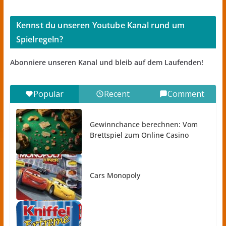
Kennst du unseren Youtube Kanal rund um
Spielregeln?
Abonniere unseren Kanal und bleib auf dem Laufenden!
Popular
Recent
Comment
Gewinnchance berechnen: Vom
Brettspiel zum Online Casino
Cars Monopoly