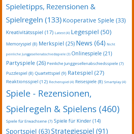
Spieletipps, Rezensionen &
Spielregeln
(133)
Kooperative Spiele
(33)
Legespiel
(50)
Kreativitätsspiel
(17)
Latest
(4)
News
(64)
Merkspiel
(25)
Memoryspiel
(8)
Nicht
Onlinespiele
(21)
peinliche Junggesellenabschiedsspiele
(3)
Partyspiele
(26)
Peinliche Junggesellenabschiedsspiele
(7)
Ratespiel
(27)
Puzzlespiel
(8)
Quartettspiel
(9)
Reaktionsspiel
(12)
Reisespiele
(8)
Rechenspiel
(4)
Smartplay
(4)
Spiele - Rezensionen,
Spielregeln & Spielens
(460)
Spiele für Kinder
(14)
Spiele für Erwachsene
(7)
Strategiespiel
(91)
Sportspiel
(63)