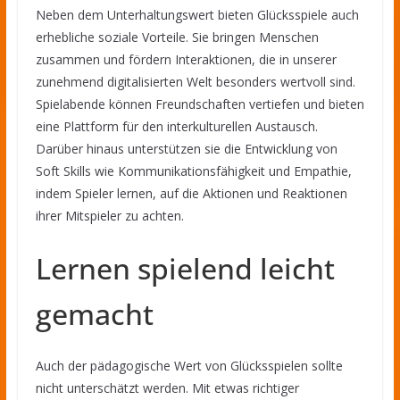
Neben dem Unterhaltungswert bieten Glücksspiele auch
erhebliche soziale Vorteile. Sie bringen Menschen
zusammen und fördern Interaktionen, die in unserer
zunehmend digitalisierten Welt besonders wertvoll sind.
Spielabende können Freundschaften vertiefen und bieten
eine Plattform für den interkulturellen Austausch.
Darüber hinaus unterstützen sie die Entwicklung von
Soft Skills wie Kommunikationsfähigkeit und Empathie,
indem Spieler lernen, auf die Aktionen und Reaktionen
ihrer Mitspieler zu achten.
Lernen spielend leicht
gemacht
Auch der pädagogische Wert von Glücksspielen sollte
nicht unterschätzt werden. Mit etwas richtiger