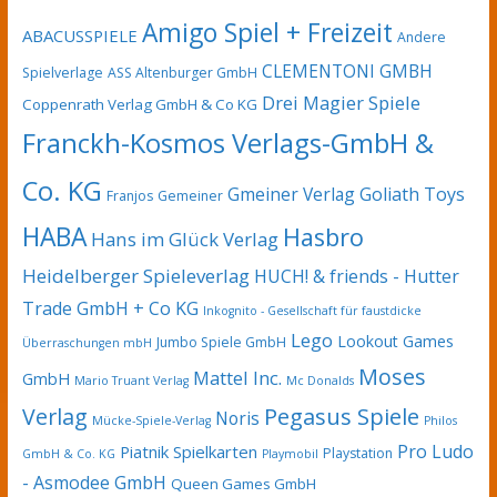
Amigo Spiel + Freizeit
ABACUSSPIELE
Andere
CLEMENTONI GMBH
Spielverlage
ASS Altenburger GmbH
Drei Magier Spiele
Coppenrath Verlag GmbH & Co KG
Franckh-Kosmos Verlags-GmbH &
Co. KG
Gmeiner Verlag
Goliath Toys
Franjos
Gemeiner
HABA
Hasbro
Hans im Glück Verlag
Heidelberger Spieleverlag
HUCH! & friends - Hutter
Trade GmbH + Co KG
Inkognito - Gesellschaft für faustdicke
Lego
Lookout Games
Jumbo Spiele GmbH
Überraschungen mbH
Moses
Mattel Inc.
GmbH
Mario Truant Verlag
Mc Donalds
Pegasus Spiele
Verlag
Noris
Mücke-Spiele-Verlag
Philos
Pro Ludo
Piatnik Spielkarten
Playstation
GmbH & Co. KG
Playmobil
- Asmodee GmbH
Queen Games GmbH