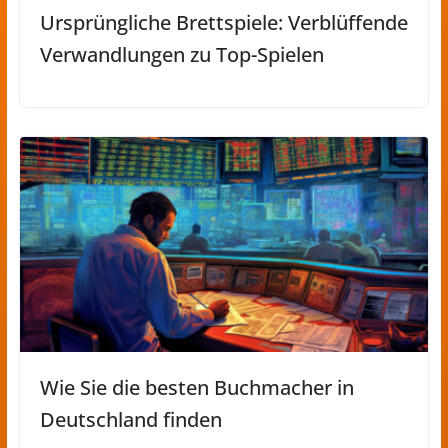
Ursprüngliche Brettspiele: Verblüffende
Verwandlungen zu Top-Spielen
Wie Sie die besten Buchmacher in
Deutschland finden