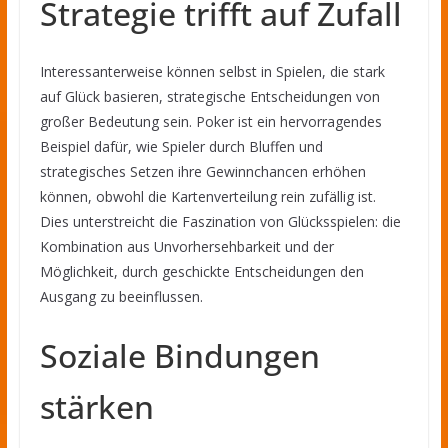
Strategie trifft auf Zufall
Interessanterweise können selbst in Spielen, die stark
auf Glück basieren, strategische Entscheidungen von
großer Bedeutung sein. Poker ist ein hervorragendes
Beispiel dafür, wie Spieler durch Bluffen und
strategisches Setzen ihre Gewinnchancen erhöhen
können, obwohl die Kartenverteilung rein zufällig ist.
Dies unterstreicht die Faszination von Glücksspielen: die
Kombination aus Unvorhersehbarkeit und der
Möglichkeit, durch geschickte Entscheidungen den
Ausgang zu beeinflussen.
Soziale Bindungen
stärken