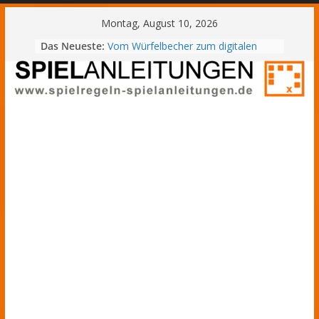
Montag, August 10, 2026
Das Neueste:
Vom Würfelbecher zum digitalen
Zufall
Gewinnchance berechnen: Vom
Brettspiel zum Online Casino
5G-Technologie und Echtzeit-
ᐅ
Streaming in modernen
Spielregeln
Wettplattformen
&
Digital Detox vs. Digital
Entertainment: Die richtige Balance
Spielanleitungen
im Alltag finden
–
Tipps für die Entwicklung effektiver
Lerngewohnheiten
Gesellschaftsspiele