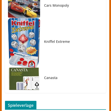
Cars Monopoly
Kniffel Extreme
Canasta
Spieleverlage